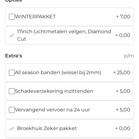
unilak/dak
metallic
metallic/dak
metallic/dak
zwart
zwart
zwart
WINTERPAKKET
+
7,00
17inch Lichtmetalen velgen, Diamond
+
0,00
Cut
Extra's
p/m
All season banden (wissel bij 2mm)
+
25,00
Schadeverzekering inzittenden
+
5,00
Vervangend vervoer na 24 uur
+
5,00
Broekhuis Zeker pakket
+
0,00