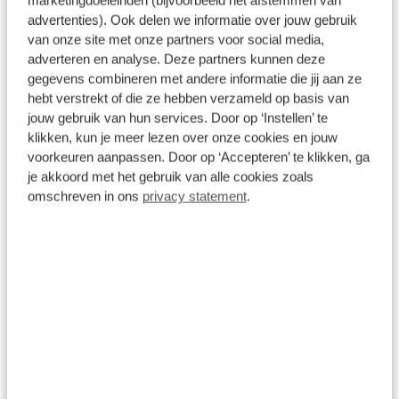
Verzekering
marketingdoeleinden (bijvoorbeeld het afstemmen van
advertenties). Ook delen we informatie over jouw gebruik
Met private lease is uw auto all-risk verzekerd. De
van onze site met onze partners voor social media,
verzekering is van toepassing in alle landen die op
adverteren en analyse. Deze partners kunnen deze
de groene kaart worden vermeld. Bij niet
gegevens combineren met andere informatie die jij aan ze
verhaalbare schade betaalt u alleen uw eigen
hebt verstrekt of die ze hebben verzameld op basis van
risico.
jouw gebruik van hun services. Door op ‘Instellen’ te
klikken, kun je meer lezen over onze cookies en jouw
voorkeuren aanpassen. Door op ‘Accepteren’ te klikken, ga
je akkoord met het gebruik van alle cookies zoals
omschreven in ons
privacy statement
.
Onderhoud
De auto toe aan onderhoud? Ga naar uw
dichtstbijzijnde (Broekhuis) merkdealer voor
onderhoud en meld dat de auto eigendom is van
Broekhuis Lease. De rest regelen wij voor u!