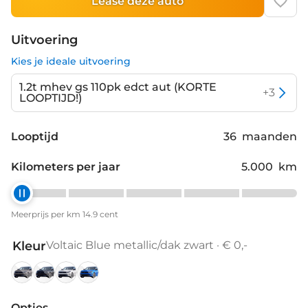
Lease deze auto
Uitvoering
Kies je ideale uitvoering
1.2t mhev gs 110pk edct aut (KORTE
+
3
LOOPTIJD!)
Looptijd
36
maanden
Kilometers per jaar
5.000
km
Meerprijs per km 14.9 cent
Kleur
Voltaic Blue metallic/dak zwart · € 0,-
Grafik
Carbon
Kontur
Voltaic
Grey
Black
White
Blue
Opties