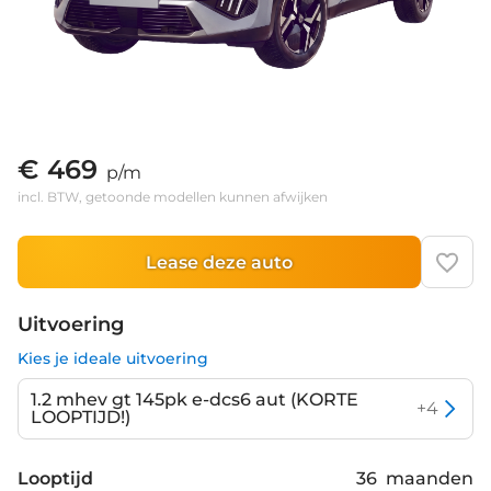
€ 469
p/m
incl. BTW, getoonde modellen kunnen afwijken
Lease deze auto
Uitvoering
Kies je ideale uitvoering
1.2 mhev gt 145pk e-dcs6 aut (KORTE
+
4
LOOPTIJD!)
Looptijd
36
maanden