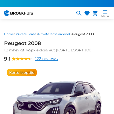
Overslaan
en
naar
Menu
de
inhoud
gaan
Home
Private Lease
Private lease aanbod
Peugeot 2008
Peugeot 2008
1.2 mhev gt 145pk e-dcs6 aut (KORTE LOOPTIJD!)
9,1
122 reviews
Korte looptijd