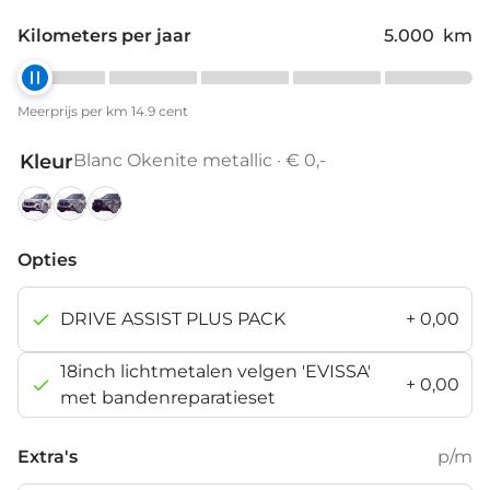
Kilometers per jaar
5.000
km
Meerprijs per km 14.9 cent
Kleur
Blanc Okenite metallic · € 0,-
Blanc
Gris
Noir
Okenite
Selenium
Perla
Opties
metallic
metallic
Nera
metallic
DRIVE ASSIST PLUS PACK
+
0,00
18inch lichtmetalen velgen 'EVISSA'
+
0,00
met bandenreparatieset
Extra's
p/m