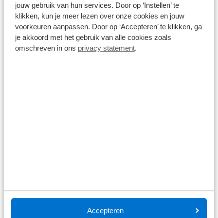
jouw gebruik van hun services. Door op ‘Instellen’ te
dichtstbijzijnde (Broekhuis) merkdealer voor
klikken, kun je meer lezen over onze cookies en jouw
onderhoud en meld dat de auto eigendom is van
voorkeuren aanpassen. Door op ‘Accepteren’ te klikken, ga
Broekhuis Lease. De rest regelen wij voor u!
je akkoord met het gebruik van alle cookies zoals
omschreven in ons
privacy statement
.
Schade
Broekhuis heeft 16 autoschade bedrijven door
heel Nederland. Neem contact op met Broekhuis
Lease en wij regelen verder het gehele proces
voor u.
Belasting
U betaalt geen wegenbelasting. Dit is onderdeel
Accepteren
van het private leasecontract. Het leasebedrag is