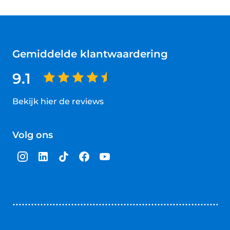
Gemiddelde klantwaardering
9.1
Bekijk hier de reviews
4.5
van
Volg ons
5
sterren