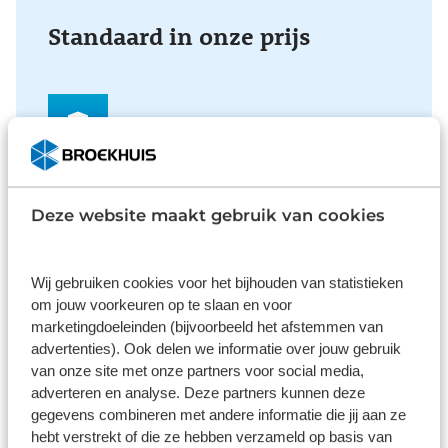
Standaard in onze prijs
Verzekering
Met private lease is uw auto all-risk verzekerd. De
Deze website maakt gebruik van cookies
verzekering is van toepassing in alle landen die op
de groene kaart worden vermeld. Bij niet
verhaalbare schade betaalt u alleen uw eigen
Wij gebruiken cookies voor het bijhouden van statistieken
risico.
om jouw voorkeuren op te slaan en voor
marketingdoeleinden (bijvoorbeeld het afstemmen van
advertenties). Ook delen we informatie over jouw gebruik
van onze site met onze partners voor social media,
adverteren en analyse. Deze partners kunnen deze
Onderhoud
gegevens combineren met andere informatie die jij aan ze
hebt verstrekt of die ze hebben verzameld op basis van
De auto toe aan onderhoud? Ga naar uw