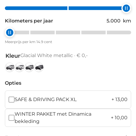
Kilometers per jaar
5.000
km
Meerprijs per km 14.9 cent
Kleur
Glacial White metallic · € 0,-
Brilliant
Glacial
Graphite
Magic
Silver
White
Grey
Black
Opties
metallic
metallic
metallic
metallic
SAFE & DRIVING PACK XL
+
13,00
WINTER PAKKET met Dinamica
+
10,00
bekleding