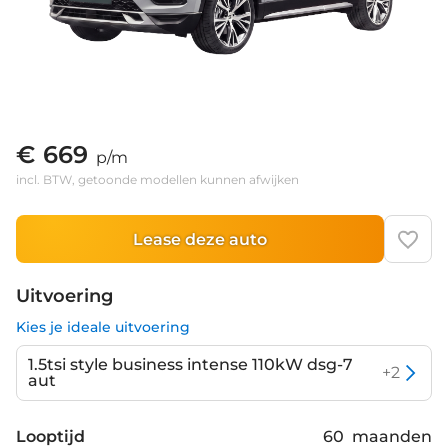
€ 669
p/m
incl. BTW, getoonde modellen kunnen afwijken
Lease deze auto
Uitvoering
Kies je ideale uitvoering
1.5tsi style business intense 110kW dsg-7
+
2
aut
Looptijd
60
maanden