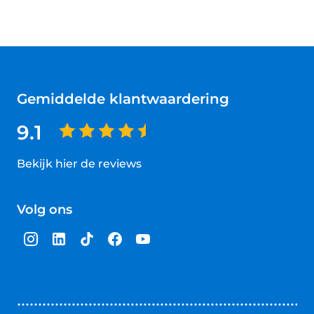
Gemiddelde klantwaardering
9.1
Bekijk hier de reviews
4.5
van
Volg ons
5
sterren