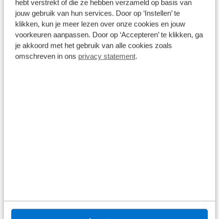
Onderhoud
hebt verstrekt of die ze hebben verzameld op basis van
jouw gebruik van hun services. Door op ‘Instellen’ te
De auto toe aan onderhoud? Ga naar uw
klikken, kun je meer lezen over onze cookies en jouw
dichtstbijzijnde (Broekhuis) merkdealer voor
onderhoud en meld dat de auto eigendom is van
voorkeuren aanpassen. Door op ‘Accepteren’ te klikken, ga
Broekhuis Lease. De rest regelen wij voor u!
je akkoord met het gebruik van alle cookies zoals
omschreven in ons
privacy statement
.
Schade
Broekhuis heeft 16 autoschade bedrijven door
heel Nederland. Neem contact op met Broekhuis
Lease en wij regelen verder het gehele proces
voor u.
Belasting