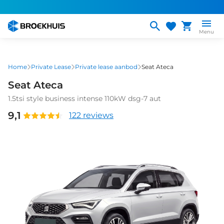
Overslaan
en
naar
Menu
de
inhoud
gaan
Home
Private Lease
Private lease aanbod
Seat Ateca
Seat Ateca
1.5tsi style business intense 110kW dsg-7 aut
9,1
122 reviews