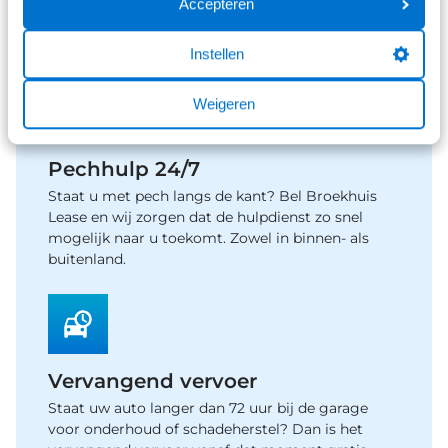
Accepteren
U betaalt geen wegenbelasting. Dit is onderdeel
van het private leasecontract. Het leasebedrag is
gebaseerd op het wegenbelastingtarief van 2026.
Instellen
Weigeren
Pechhulp 24/7
Staat u met pech langs de kant? Bel Broekhuis
Lease en wij zorgen dat de hulpdienst zo snel
mogelijk naar u toekomt. Zowel in binnen- als
buitenland.
Vervangend vervoer
Staat uw auto langer dan 72 uur bij de garage
voor onderhoud of schadeherstel? Dan is het