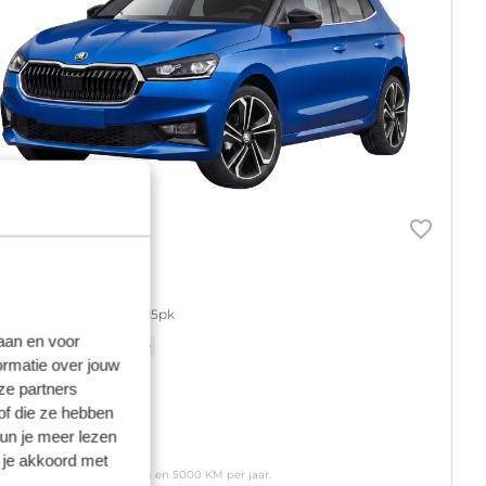
koda Fabia
tsi greentech selection 95pk
laan en voor
ndgeschakeld
Benzine
ormatie over jouw
ze partners
of die ze hebben
naf
kun je meer lezen
 359
p/m
 je akkoord met
usief btw o.b.v. 60 maanden en 5000 KM per jaar.