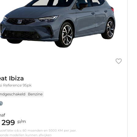
at Ibiza
tsi Reference 95pk
ndgeschakeld
Benzine
naf
 299
p/m
usief btw o.b.v. 60 maanden en 5000 KM per jaar.
oonde modellen kunnen afwijken