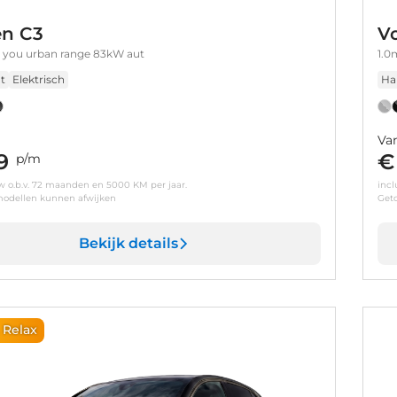
en C3
V
 you urban range 83kW aut
1.0
t
Elektrisch
Ha
Va
9
€
p/m
tw o.b.v. 72 maanden en 5000 KM per jaar.
incl
odellen kunnen afwijken
Get
Bekijk details
 Relax