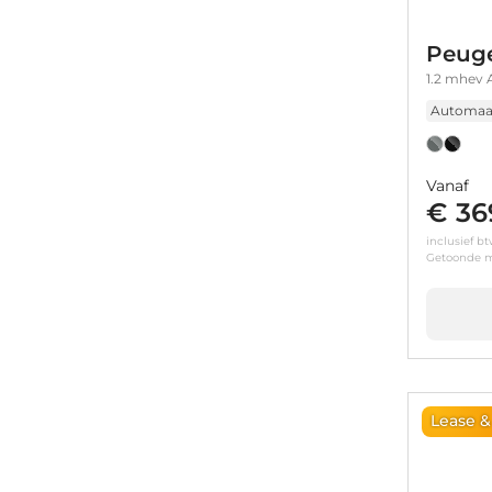
Peuge
1.2 mhev 
Automaa
Vanaf
€ 36
inclusief b
Getoonde m
Lease &