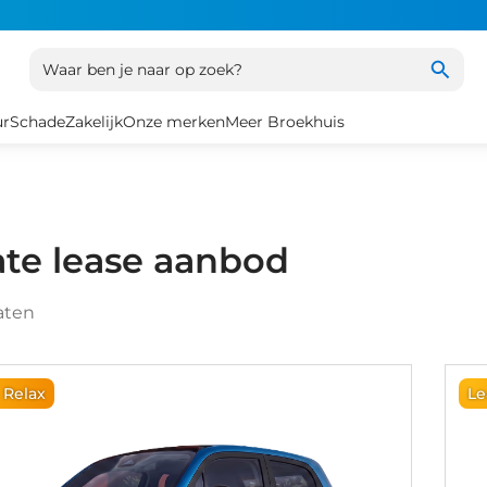
Waar ben je naar op zoek?
ur
Schade
Zakelijk
Onze merken
Meer Broekhuis
ate lease aanbod
aten
 Relax
Le