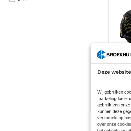
Deze website
Peuge
1.2 mhev 
Wij gebruiken coo
Automaa
marketingdoeleind
gebruik van onze 
kunnen deze gegev
Vanaf
verzameld op basi
€ 34
over onze cookies
inclusief b
het gebruik van a