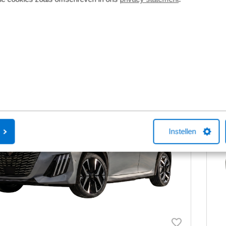
odellen kunnen afwijken
Get
Bekijk details
 Relax
Le
Instellen