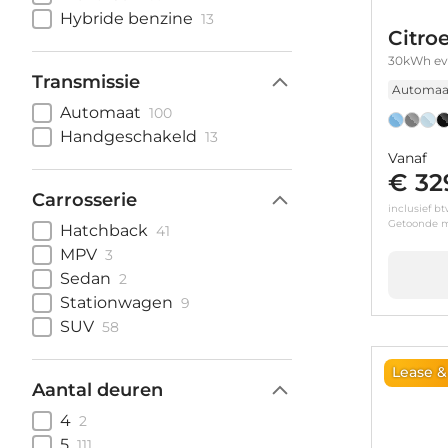
Hybride benzine
13
Citro
30kWh ev
Transmissie
Automaa
Automaat
100
Handgeschakeld
13
Vanaf
€ 32
Carrosserie
inclusief b
Getoonde m
Hatchback
41
MPV
3
Sedan
2
Stationwagen
9
SUV
58
Lease &
Aantal deuren
4
2
5
111