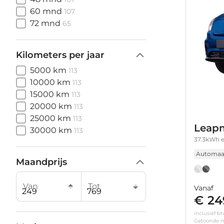
60 mnd
107
72 mnd
65
Kilometers per jaar
5000 km
113
10000 km
113
15000 km
113
20000 km
113
25000 km
113
Leapm
30000 km
113
37.3kWh e
Automaa
Maandprijs
Van
Tot
Vanaf
€ 24
inclusief b
Getoonde m