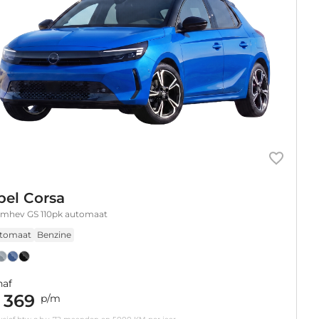
pel Corsa
t mhev GS 110pk automaat
tomaat
Benzine
naf
 369
p/m