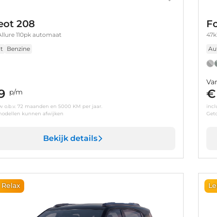
ot 208
F
Allure 110pk automaat
47k
t
Benzine
Au
Va
9
€
p/m
tw o.b.v. 72 maanden en 5000 KM per jaar.
incl
odellen kunnen afwijken
Get
Bekijk details
 Relax
Le