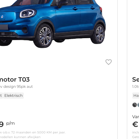
otor T03
Se
v design 95pk aut
1.0
t
Elektrisch
Ha
Va
9
€
p/m
tw o.b.v. 72 maanden en 5000 KM per jaar.
incl
odellen kunnen afwijken
Get