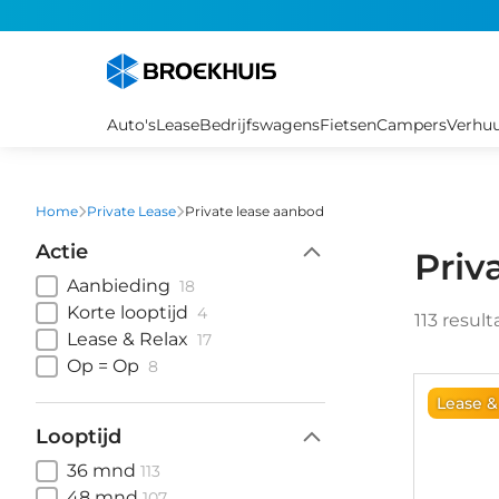
Overslaan
en
naar
de
inhoud
Auto's
Lease
Bedrijfswagens
Fietsen
Campers
Verhu
gaan
Home
Private Lease
Private lease aanbod
Actie
Priv
Aanbieding
18
Korte looptijd
4
113
result
Lease & Relax
17
Op = Op
8
Lease &
Looptijd
36 mnd
113
48 mnd
107