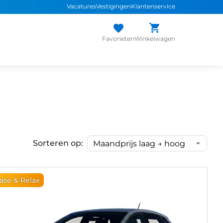
Vacatures
Vestigingen
Klantenservice
Favorieten
Winkelwagen
Sorteren op:
ase & Relax