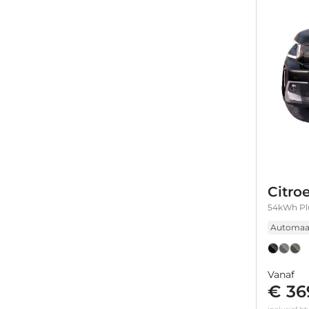
Citro
54kWh Plu
Automaa
Vanaf
€ 36