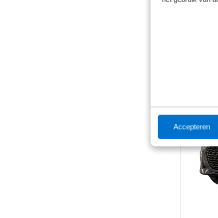
Getoonde m
Lease &
Accepteren