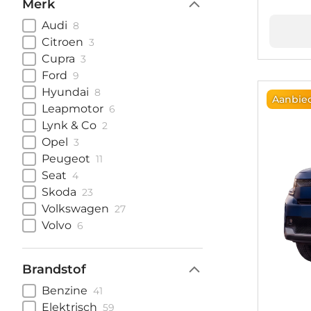
Merk
Audi
8
Citroen
3
Cupra
3
Ford
9
Hyundai
8
Aanbie
Leapmotor
6
Lynk & Co
2
Opel
3
Peugeot
11
Seat
4
Skoda
23
Volkswagen
27
Volvo
6
Brandstof
Benzine
41
Elektrisch
59