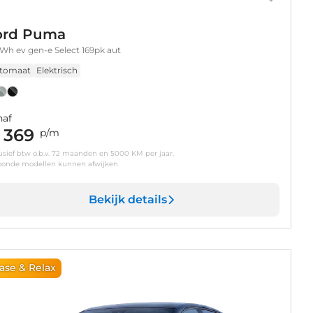
ord Puma
Wh ev gen-e Select 169pk aut
tomaat
Elektrisch
naf
 369
p/m
usief btw o.b.v. 72 maanden en 5000 KM per jaar.
oonde modellen kunnen afwijken
Bekijk details
ase & Relax