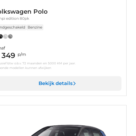
olkswagen Polo
mpi edition 80pk
ndgeschakeld
Benzine
naf
 349
p/m
usief btw o.b.v. 72 maanden en 5000 KM per jaar.
oonde modellen kunnen afwijken
Bekijk details