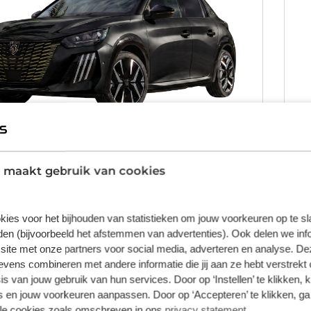
 maakt gebruik van cookies
ot 208
S
Style 110pk automaat
1.0
kies voor het bijhouden van statistieken om jouw voorkeuren op te s
t
Benzine
Ha
en (bijvoorbeeld het afstemmen van advertenties). Ook delen we inf
site met onze partners voor social media, adverteren en analyse. De
ens combineren met andere informatie die jij aan ze hebt verstrekt 
Va
s van jouw gebruik van hun services. Door op ‘Instellen’ te klikken, 
9
€
p/m
 en jouw voorkeuren aanpassen. Door op ‘Accepteren’ te klikken, ga
tw o.b.v. 72 maanden en 5000 KM per jaar.
incl
lle cookies zoals omschreven in ons
privacy statement
.