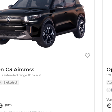
en C3 Aircross
O
s extended range 113pk aut
1.2
t
Elektrisch
Au
Va
9
€
p/m