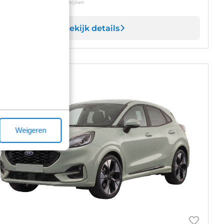
oonde modellen kunnen afwijken
Bekijk details
ase & Relax
Weigeren