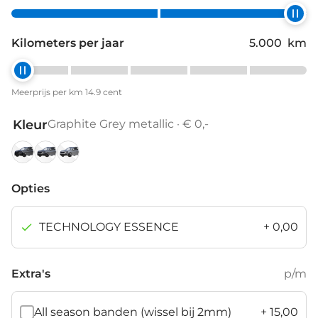
Kilometers per jaar
5.000
km
Meerprijs per km 14.9 cent
Kleur
Graphite Grey metallic · € 0,-
Black
Graphite
Smokey
Magic
Grey
Diamond
Opties
metallic
metallic
Silver
metallic
TECHNOLOGY ESSENCE
+
0,00
Extra's
p/m
All season banden (wissel bij 2mm)
+
15,00