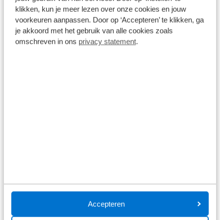
onderhoud en meld dat de auto eigendom is van
klikken, kun je meer lezen over onze cookies en jouw
Broekhuis Lease. De rest regelen wij voor u!
voorkeuren aanpassen. Door op ‘Accepteren’ te klikken, ga
je akkoord met het gebruik van alle cookies zoals
omschreven in ons
privacy statement
.
Schade
Broekhuis heeft 16 autoschade bedrijven door
heel Nederland. Neem contact op met Broekhuis
Lease en wij regelen verder het gehele proces
voor u.
Belasting
U betaalt geen wegenbelasting. Dit is onderdeel
van het private leasecontract. Het leasebedrag is
Accepteren
gebaseerd op het wegenbelastingtarief van 2026.