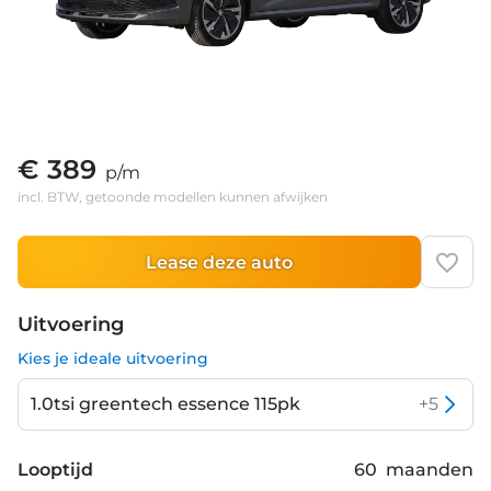
€ 389
p/m
incl. BTW, getoonde modellen kunnen afwijken
Lease deze auto
Uitvoering
Kies je ideale uitvoering
1.0tsi greentech essence 115pk
+
5
Looptijd
60
maanden