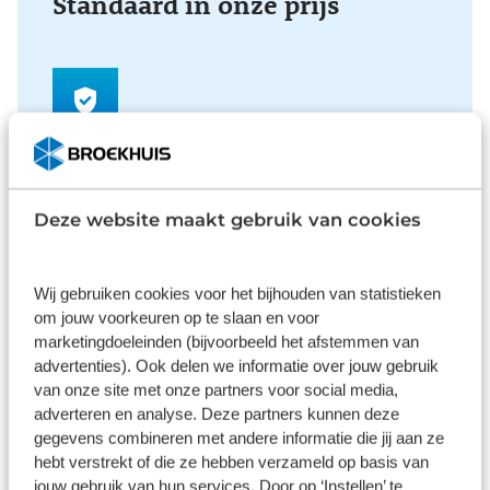
Standaard in onze prijs
Verzekering
Met private lease is uw auto all-risk verzekerd. De
verzekering is van toepassing in alle landen die op
Deze website maakt gebruik van cookies
de groene kaart worden vermeld. Bij niet
verhaalbare schade betaalt u alleen uw eigen
risico.
Wij gebruiken cookies voor het bijhouden van statistieken
om jouw voorkeuren op te slaan en voor
marketingdoeleinden (bijvoorbeeld het afstemmen van
advertenties). Ook delen we informatie over jouw gebruik
van onze site met onze partners voor social media,
adverteren en analyse. Deze partners kunnen deze
Onderhoud
gegevens combineren met andere informatie die jij aan ze
De auto toe aan onderhoud? Ga naar uw
hebt verstrekt of die ze hebben verzameld op basis van
dichtstbijzijnde (Broekhuis) merkdealer voor
jouw gebruik van hun services. Door op ‘Instellen’ te