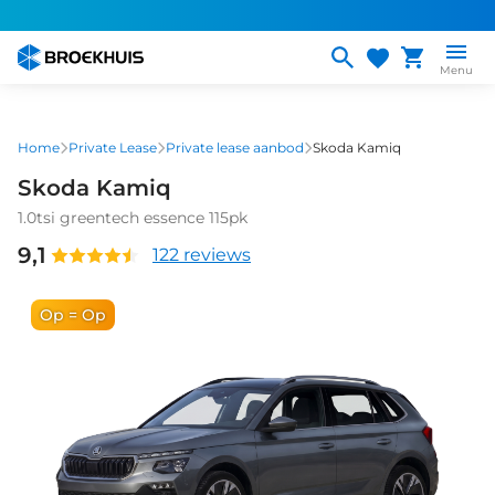
Overslaan
en
naar
Menu
de
inhoud
gaan
Home
Private Lease
Private lease aanbod
Skoda Kamiq
Skoda Kamiq
1.0tsi greentech essence 115pk
9,1
122 reviews
Op = Op