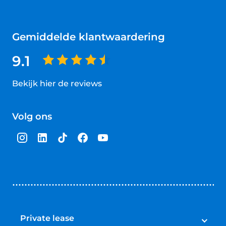
Gemiddelde klantwaardering
9.1
Bekijk hier de reviews
4.5
van
Volg ons
5
sterren
Private lease