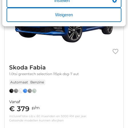
Instellen
Weigeren
Skoda Fabia
1.0tsi greentech selection 115pk dsg-7 aut
Automaat
Benzine
Vanaf
€ 379
p/m
inclusief btw o.b.v. 60 maanden en 5000 KM per jaar.
Getoonde modellen kunnen afwijken