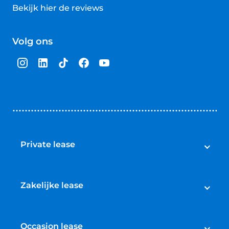
Bekijk hier de reviews
4.5
van
Volg ons
5
sterren
Private lease
Private lease
Aanbod private lease nieuw
Zakelijke lease
Aanbod private lease occasions
Zakelijke lease
Private lease elektrische auto
Aanbod zakelijke lease nieuw
Occasion lease