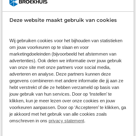
Lease & Relax
Deze website maakt gebruik van cookies
Wij gebruiken cookies voor het bijhouden van statistieken
om jouw voorkeuren op te slaan en voor
marketingdoeleinden (bijvoorbeeld het afstemmen van
advertenties). Ook delen we informatie over jouw gebruik
van onze site met onze partners voor social media,
adverteren en analyse. Deze partners kunnen deze
gegevens combineren met andere informatie die jij aan ze
hebt verstrekt of die ze hebben verzameld op basis van
jouw gebruik van hun services. Door op ‘Instellen’ te
Ford Puma
klikken, kun je meer lezen over onze cookies en jouw
47kWh ev gen-e Select 169pk aut
voorkeuren aanpassen. Door op ‘Accepteren’ te klikken, ga
Automaat
Elektrisch
je akkoord met het gebruik van alle cookies zoals
omschreven in ons
privacy statement
.
Vanaf