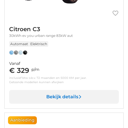
Citroen C3
30kWh ev you urban range 83kW aut
Automaat
Elektrisch
Vanaf
€ 329
p/m
inclusief btw o.b.v. 72 maanden en 5000 KM per jaar.
Getoonde modellen kunnen afwijken
Bekijk details
Aanbieding