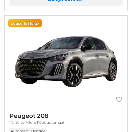
Lease & Relax
Peugeot 208
1.2 mhev Allure 110pk automaat
Automaat
Benzine