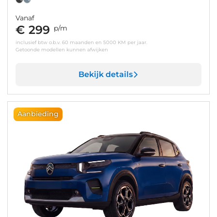
Vanaf
€ 299
p/m
inclusief btw o.b.v. 60 maanden en 5000 KM per jaar.
Getoonde modellen kunnen afwijken
Bekijk details
Aanbieding