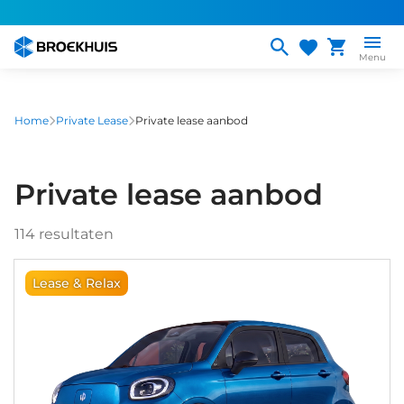
Overslaan
en
naar
Menu
de
inhoud
gaan
Home
Private Lease
Private lease aanbod
Private lease aanbod
114
resultaten
Lease & Relax