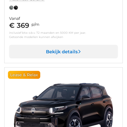
Vanaf
€ 369
p/m
inclusief btw o.b.v. 72 maanden en 5000 KM per jaar.
Getoonde modellen kunnen afwijken
Bekijk details
Lease & Relax