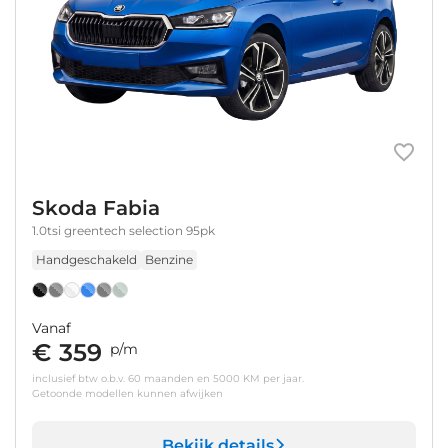
Skoda Fabia
1.0tsi greentech selection 95pk
Handgeschakeld
Benzine
Vanaf
€ 359
p/m
inclusief btw o.b.v. 60 maanden en 5000 KM per jaar.
Getoonde modellen kunnen afwijken
Bekijk details