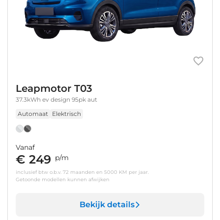
Leapmotor T03
37.3kWh ev design 95pk aut
Automaat
Elektrisch
Vanaf
€ 249
p/m
inclusief btw o.b.v. 72 maanden en 5000 KM per jaar.
Getoonde modellen kunnen afwijken
Bekijk details