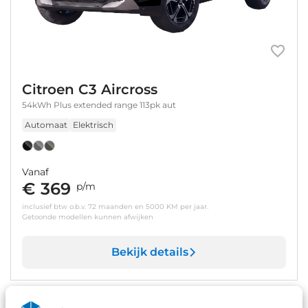
Citroen C3 Aircross
54kWh Plus extended range 113pk aut
Automaat
Elektrisch
Vanaf
€ 369
p/m
inclusief btw o.b.v. 72 maanden en 5000 KM per jaar.
Getoonde modellen kunnen afwijken
Bekijk details