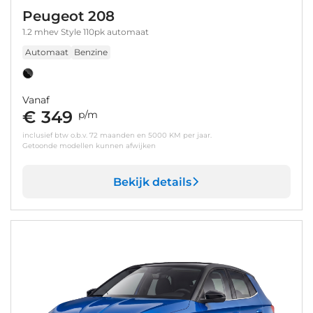
Peugeot 208
1.2 mhev Style 110pk automaat
Automaat
Benzine
Vanaf
€ 349
p/m
inclusief btw o.b.v. 72 maanden en 5000 KM per jaar.
Getoonde modellen kunnen afwijken
Bekijk details