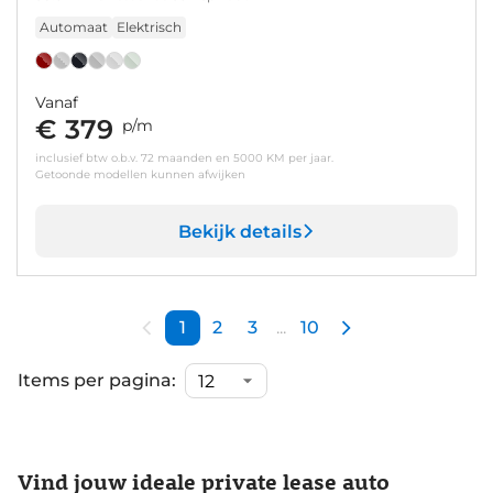
Automaat
Elektrisch
Vanaf
€ 379
p/m
inclusief btw o.b.v. 72 maanden en 5000 KM per jaar.
Getoonde modellen kunnen afwijken
Bekijk details
1
2
3
...
10
Items per pagina:
Vind jouw ideale private lease auto