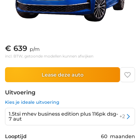
€ 639
p/m
incl. BTW, getoonde modellen kunnen afwijken
Lease deze auto
Uitvoering
Kies je ideale uitvoering
1.5tsi mhev business edition plus 116pk dsg-
+
2
7 aut
Looptijd
60
maanden