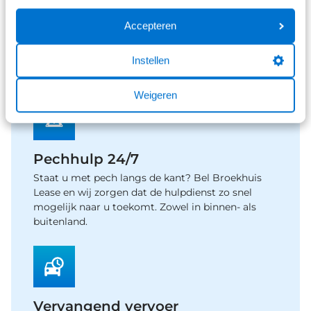
Belasting
Accepteren
U betaalt geen wegenbelasting. Dit is onderdeel
van het private leasecontract. Het leasebedrag is
Instellen
gebaseerd op het wegenbelastingtarief van 2026.
Weigeren
Pechhulp 24/7
Staat u met pech langs de kant? Bel Broekhuis
Lease en wij zorgen dat de hulpdienst zo snel
mogelijk naar u toekomt. Zowel in binnen- als
buitenland.
Vervangend vervoer