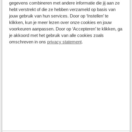
gegevens combineren met andere informatie die jij aan ze
hebt verstrekt of die ze hebben verzameld op basis van
jouw gebruik van hun services. Door op ‘Instellen’ te
Onderhoud
klikken, kun je meer lezen over onze cookies en jouw
De auto toe aan onderhoud? Ga naar uw
voorkeuren aanpassen. Door op ‘Accepteren’ te klikken, ga
dichtstbijzijnde (Broekhuis) merkdealer voor
je akkoord met het gebruik van alle cookies zoals
onderhoud en meld dat de auto eigendom is van
omschreven in ons
privacy statement
.
Broekhuis Lease. De rest regelen wij voor u!
Schade
Broekhuis heeft 16 autoschade bedrijven door
heel Nederland. Neem contact op met Broekhuis
Lease en wij regelen verder het gehele proces
voor u.