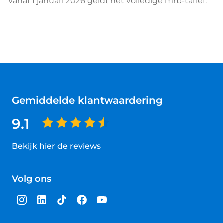
Vanaf 1 januari 2026 geldt het volledige mrb-tarief.
Gemiddelde klantwaardering
9.1
Bekijk hier de reviews
4.5
van
Volg ons
5
sterren