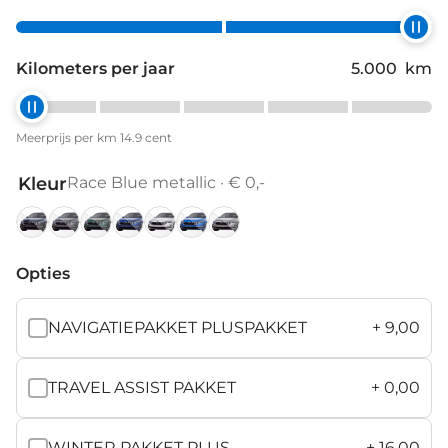
Kilometers per jaar
5.000
km
Meerprijs per km 14.9 cent
Kleur
Race Blue metallic · € 0,-
Black
Graphite
Individual
Individual
Moon
Race
Smokey
Magic
Grey
Highland
Storm
White
Blue
Diamond
Opties
metallic
metallic
Green
Blue
metallic
metallic
Silver
metallic
metallic
metallic
NAVIGATIEPAKKET PLUSPAKKET
+
9,00
TRAVEL ASSIST PAKKET
+
0,00
WINTER PAKKET PLUS
+
16,00