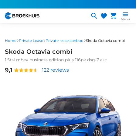
Overslaan
en
naar
Menu
de
inhoud
gaan
Home
Private Lease
Private lease aanbod
Skoda Octavia combi
Skoda Octavia combi
1.5tsi mhev business edition plus 116pk dsg-7 aut
9,1
122 reviews