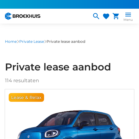
Overslaan
en
naar
Menu
de
inhoud
gaan
Home
Private Lease
Private lease aanbod
Private lease aanbod
114
resultaten
Lease & Relax