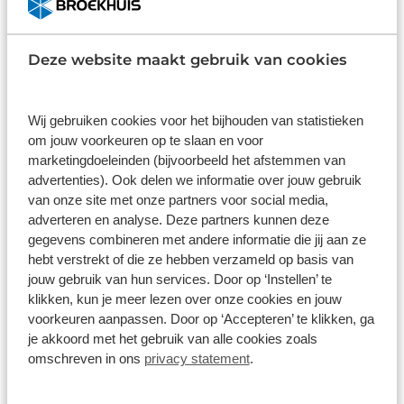
Lease & Relax
Deze website maakt gebruik van cookies
Wij gebruiken cookies voor het bijhouden van statistieken
om jouw voorkeuren op te slaan en voor
marketingdoeleinden (bijvoorbeeld het afstemmen van
advertenties). Ook delen we informatie over jouw gebruik
van onze site met onze partners voor social media,
adverteren en analyse. Deze partners kunnen deze
gegevens combineren met andere informatie die jij aan ze
hebt verstrekt of die ze hebben verzameld op basis van
jouw gebruik van hun services. Door op ‘Instellen’ te
Citroen C3 Aircross
klikken, kun je meer lezen over onze cookies en jouw
54kWh Plus extended range 113pk aut
voorkeuren aanpassen. Door op ‘Accepteren’ te klikken, ga
Automaat
Elektrisch
je akkoord met het gebruik van alle cookies zoals
omschreven in ons
privacy statement
.
Vanaf