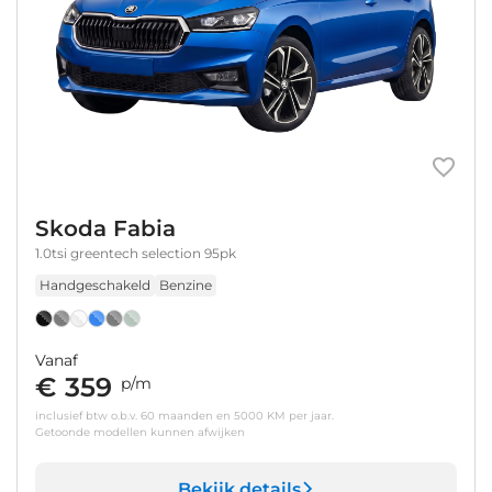
Skoda Fabia
1.0tsi greentech selection 95pk
Handgeschakeld
Benzine
Vanaf
€ 359
p/m
inclusief btw o.b.v. 60 maanden en 5000 KM per jaar.
Getoonde modellen kunnen afwijken
Bekijk details