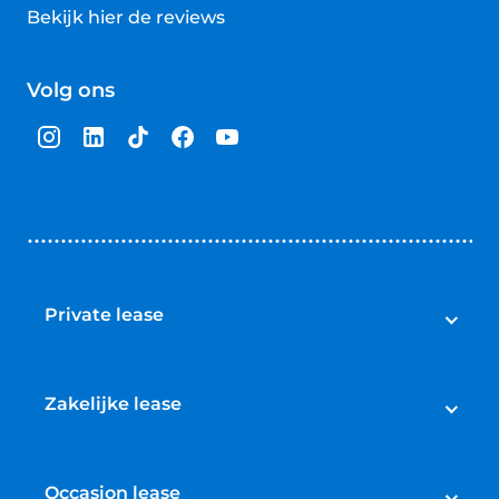
Bekijk hier de reviews
4.5
van
Volg ons
5
sterren
Private lease
Private lease
Aanbod private lease nieuw
Zakelijke lease
Aanbod private lease occasions
Zakelijke lease
Private lease elektrische auto
Aanbod zakelijke lease nieuw
Occasion lease