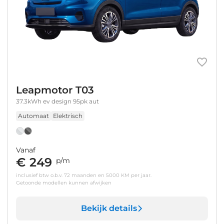
Leapmotor T03
37.3kWh ev design 95pk aut
Automaat
Elektrisch
Vanaf
€ 249
p/m
inclusief btw o.b.v. 72 maanden en 5000 KM per jaar.
Getoonde modellen kunnen afwijken
Bekijk details