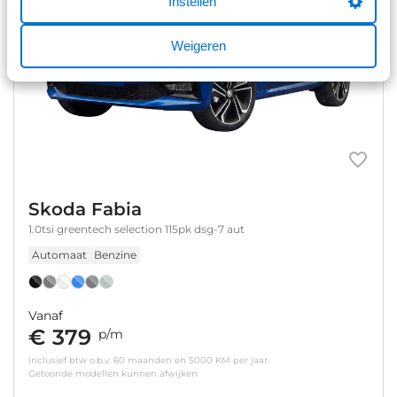
Instellen
Weigeren
Skoda Fabia
1.0tsi greentech selection 115pk dsg-7 aut
Automaat
Benzine
Vanaf
€ 379
p/m
inclusief btw o.b.v. 60 maanden en 5000 KM per jaar.
Getoonde modellen kunnen afwijken