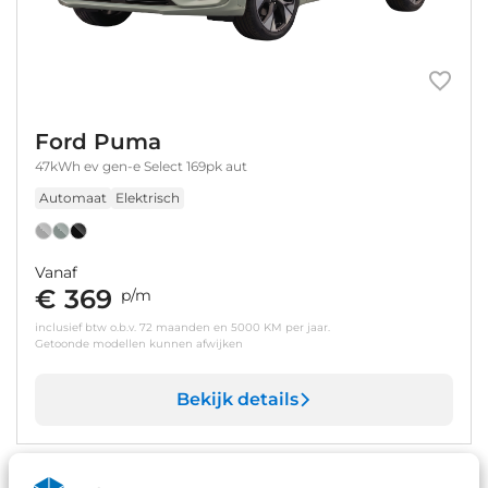
Ford Puma
47kWh ev gen-e Select 169pk aut
Automaat
Elektrisch
Vanaf
€ 369
p/m
inclusief btw o.b.v. 72 maanden en 5000 KM per jaar.
Getoonde modellen kunnen afwijken
Bekijk details