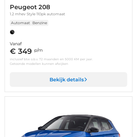
Peugeot 208
1.2 mhev Style 110pk automaat
Automaat
Benzine
Vanaf
€ 349
p/m
inclusief btw o.b.v. 72 maanden en 5000 KM per jaar.
Getoonde modellen kunnen afwijken
Bekijk details