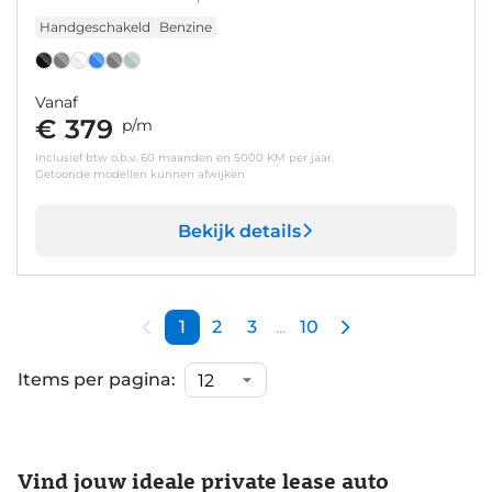
Handgeschakeld
Benzine
Vanaf
€ 379
p/m
inclusief btw o.b.v. 60 maanden en 5000 KM per jaar.
Getoonde modellen kunnen afwijken
Bekijk details
1
2
3
...
10
Items per pagina:
Vind jouw ideale private lease auto