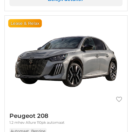
Lease & Relax
Peugeot 208
1.2 mhev Allure 110pk automaat
Automaat
Benzine