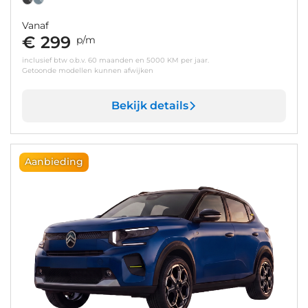
Vanaf
€ 299
p/m
inclusief btw o.b.v. 60 maanden en 5000 KM per jaar.
Getoonde modellen kunnen afwijken
Bekijk details
Aanbieding