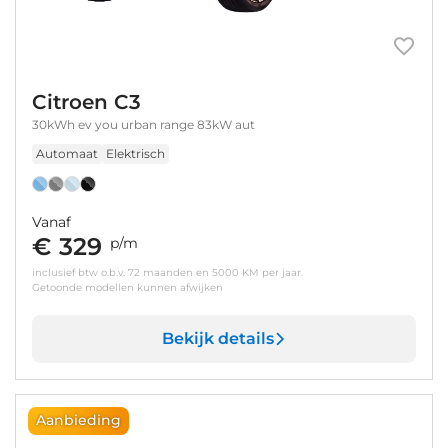
Citroen C3
30kWh ev you urban range 83kW aut
Automaat
Elektrisch
Vanaf
€ 329
p/m
inclusief btw o.b.v. 72 maanden en 5000 KM per jaar.
Getoonde modellen kunnen afwijken
Bekijk details
Aanbieding