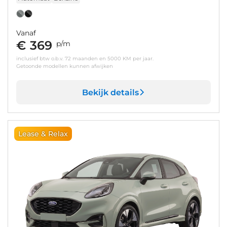
Vanaf
€ 369
p/m
inclusief btw o.b.v. 72 maanden en 5000 KM per jaar.
Getoonde modellen kunnen afwijken
Bekijk details
Lease & Relax