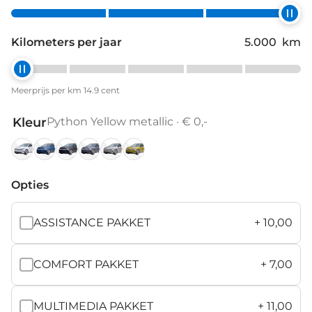
Kilometers per jaar
5.000
km
Meerprijs per km 14.9 cent
Kleur
Python Yellow metallic · € 0,-
Candy
Celestial
Grenadilla
Magnetic
Oyster
Python
White
Blue
Black
Grey
Silver
Yellow
Opties
unilak
metallic
metallic
metallic
metallic
metallic
ASSISTANCE PAKKET
+
10,00
COMFORT PAKKET
+
7,00
MULTIMEDIA PAKKET
+
11,00