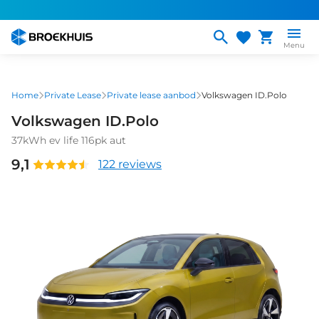
Overslaan
en
naar
Menu
de
inhoud
gaan
Home
Private Lease
Private lease aanbod
Volkswagen ID.Polo
Volkswagen ID.Polo
37kWh ev life 116pk aut
9,1
122 reviews