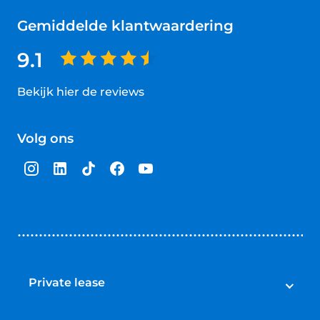
Gemiddelde klantwaardering
9.1
Bekijk hier de reviews
4.5
van
Volg ons
5
sterren
Private lease
Private lease