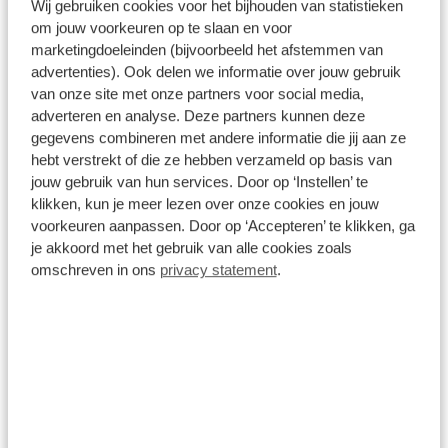
Wij gebruiken cookies voor het bijhouden van statistieken
om jouw voorkeuren op te slaan en voor
marketingdoeleinden (bijvoorbeeld het afstemmen van
advertenties). Ook delen we informatie over jouw gebruik
van onze site met onze partners voor social media,
Verzekering
adverteren en analyse. Deze partners kunnen deze
gegevens combineren met andere informatie die jij aan ze
Met private lease is uw auto all-risk verzekerd. De
hebt verstrekt of die ze hebben verzameld op basis van
verzekering is van toepassing in alle landen die op
de groene kaart worden vermeld. Bij niet
jouw gebruik van hun services. Door op ‘Instellen’ te
verhaalbare schade betaalt u alleen uw eigen
klikken, kun je meer lezen over onze cookies en jouw
risico.
voorkeuren aanpassen. Door op ‘Accepteren’ te klikken, ga
je akkoord met het gebruik van alle cookies zoals
omschreven in ons
privacy statement
.
Onderhoud
De auto toe aan onderhoud? Ga naar uw
dichtstbijzijnde (Broekhuis) merkdealer voor
onderhoud en meld dat de auto eigendom is van
Broekhuis Lease. De rest regelen wij voor u!