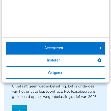
Schade
Broekhuis heeft 16 autoschade bedrijven door
heel Nederland. Neem contact op met Broekhuis
Lease en wij regelen verder het gehele proces
Accepteren
voor u.
Instellen
Weigeren
Belasting
U betaalt geen wegenbelasting. Dit is onderdeel
van het private leasecontract. Het leasebedrag is
gebaseerd op het wegenbelastingtarief van 2026.