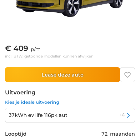
€ 409
p/m
incl. BTW, getoonde modellen kunnen afwijken
Lease deze auto
Uitvoering
Kies je ideale uitvoering
37kWh ev life 116pk aut
+
4
Looptijd
72
maanden