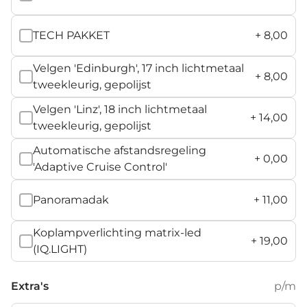
TECH PAKKET
+
8,00
Velgen 'Edinburgh', 17 inch lichtmetaal
+
8,00
tweekleurig, gepolijst
Velgen 'Linz', 18 inch lichtmetaal
+
14,00
tweekleurig, gepolijst
Automatische afstandsregeling
+
0,00
'Adaptive Cruise Control'
Panoramadak
+
11,00
Koplampverlichting matrix-led
+
19,00
(IQ.LIGHT)
Extra's
p/m