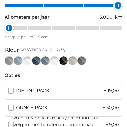
Kilometers per jaar
5.000
km
Meerprijs per km 14.9 cent
Kleur
Ice White solid · € 0,-
Aurora
Cloud
Crystal
Denim
Forest
Ice
Onyx
Sand
Vapour
Silver
Blue
White
Blue
Lake
White
Black
Dune
Grey
Opties
metallic
solid
metallic
metallic
metallic
solid
metallic
metallic
metallic
LIGHTING PACK
+
19,00
LOUNGE PACK
+
30,00
20inch 5-Spaaks Black / Diamond Cut
velgen met banden in bandenmaat
+
9,00