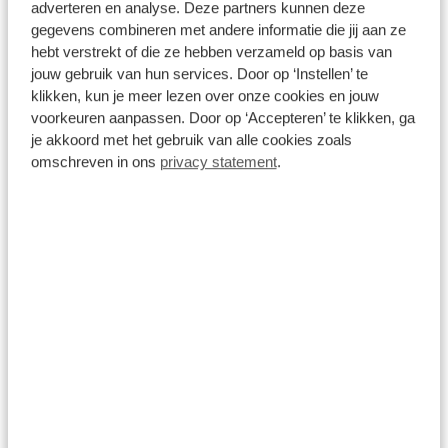
adverteren en analyse. Deze partners kunnen deze
gegevens combineren met andere informatie die jij aan ze
hebt verstrekt of die ze hebben verzameld op basis van
jouw gebruik van hun services. Door op ‘Instellen’ te
klikken, kun je meer lezen over onze cookies en jouw
Onderhoud
voorkeuren aanpassen. Door op ‘Accepteren’ te klikken, ga
De auto toe aan onderhoud? Ga naar uw
je akkoord met het gebruik van alle cookies zoals
dichtstbijzijnde (Broekhuis) merkdealer voor
omschreven in ons
privacy statement
.
onderhoud en meld dat de auto eigendom is van
Broekhuis Lease. De rest regelen wij voor u!
Schade
Broekhuis heeft 16 autoschade bedrijven door
heel Nederland. Neem contact op met Broekhuis
Lease en wij regelen verder het gehele proces
voor u.