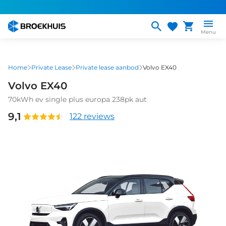
Overslaan
en
naar
Menu
de
inhoud
gaan
Home
Private Lease
Private lease aanbod
Volvo EX40
Volvo EX40
70kWh ev single plus europa 238pk aut
9,1
122 reviews