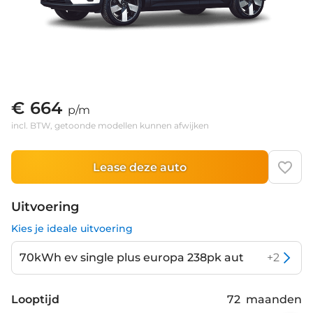
€ 664
p/m
incl. BTW, getoonde modellen kunnen afwijken
Lease deze auto
Uitvoering
Kies je ideale uitvoering
70kWh ev single plus europa 238pk aut
+
2
Looptijd
72
maanden