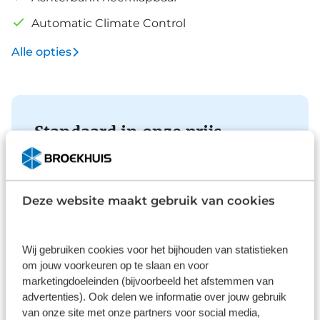
Automatic Climate Control
Alle opties
Standaard in onze prijs
Deze website maakt gebruik van cookies
Verzekering
Wij gebruiken cookies voor het bijhouden van statistieken
Met private lease is uw auto all-risk verzekerd. De
om jouw voorkeuren op te slaan en voor
verzekering is van toepassing in alle landen die op
marketingdoeleinden (bijvoorbeeld het afstemmen van
de groene kaart worden vermeld. Bij niet
advertenties). Ook delen we informatie over jouw gebruik
verhaalbare schade betaalt u alleen uw eigen
van onze site met onze partners voor social media,
risico.