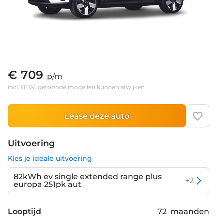
€ 709
p/m
incl. BTW, getoonde modellen kunnen afwijken
Lease deze auto
Uitvoering
Kies je ideale uitvoering
82kWh ev single extended range plus
+
2
europa 251pk aut
Looptijd
72
maanden