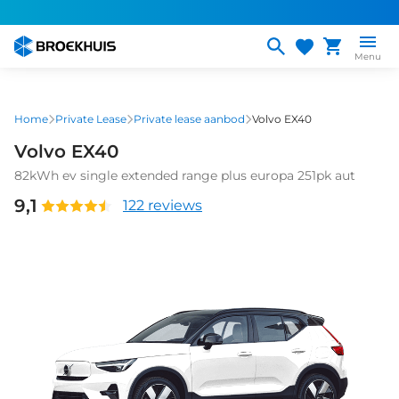
Overslaan
en
naar
Menu
de
inhoud
gaan
Home
Private Lease
Private lease aanbod
Volvo EX40
Volvo EX40
82kWh ev single extended range plus europa 251pk aut
9,1
122 reviews