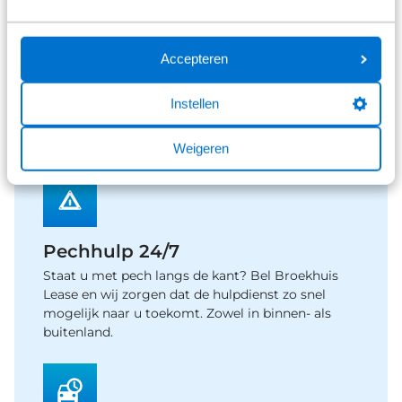
Accepteren
Belasting
Instellen
U betaalt geen wegenbelasting. Dit is onderdeel
van het private leasecontract. Het leasebedrag is
gebaseerd op het wegenbelastingtarief van 2026.
Weigeren
Pechhulp 24/7
Staat u met pech langs de kant? Bel Broekhuis
Lease en wij zorgen dat de hulpdienst zo snel
mogelijk naar u toekomt. Zowel in binnen- als
buitenland.