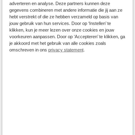
adverteren en analyse. Deze partners kunnen deze
gegevens combineren met andere informatie die jij aan ze
hebt verstrekt of die ze hebben verzameld op basis van
jouw gebruik van hun services. Door op ‘Instellen’ te
klikken, kun je meer lezen over onze cookies en jouw
Onderhoud
voorkeuren aanpassen. Door op ‘Accepteren’ te klikken, ga
De auto toe aan onderhoud? Ga naar uw
je akkoord met het gebruik van alle cookies zoals
dichtstbijzijnde (Broekhuis) merkdealer voor
omschreven in ons
privacy statement
.
onderhoud en meld dat de auto eigendom is van
Broekhuis Lease. De rest regelen wij voor u!
Schade
Broekhuis heeft 16 autoschade bedrijven door
heel Nederland. Neem contact op met Broekhuis
Lease en wij regelen verder het gehele proces
voor u.