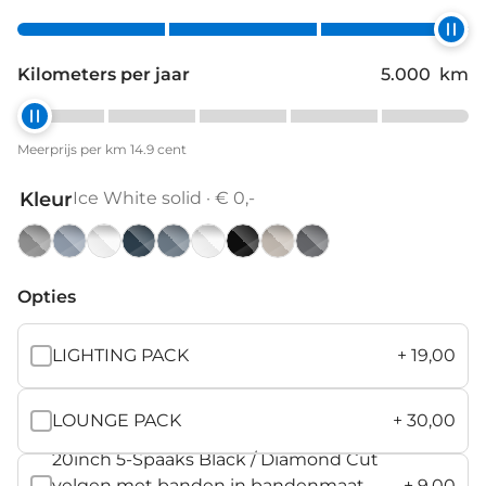
Kilometers per jaar
5.000
km
Meerprijs per km 14.9 cent
Kleur
Ice White solid · € 0,-
Aurora
Cloud
Crystal
Denim
Forest
Ice
Onyx
Sand
Vapour
Silver
Blue
White
Blue
Lake
White
Black
Dune
Grey
Opties
metallic
solid
metallic
metallic
metallic
solid
metallic
metallic
metallic
LIGHTING PACK
+
19,00
LOUNGE PACK
+
30,00
20inch 5-Spaaks Black / Diamond Cut
velgen met banden in bandenmaat
+
9,00