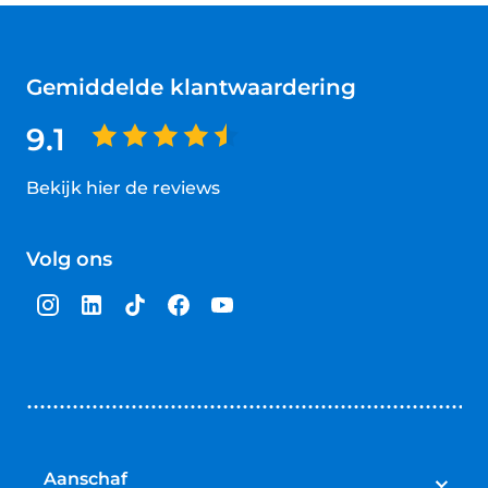
Gemiddelde klantwaardering
9.1
Bekijk hier de reviews
4.5
van
Volg ons
5
sterren
Aanschaf