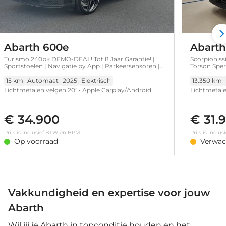
Abarth 600e
Abarth
Turismo 240pk DEMO-DEAL! Tot 8 Jaar Garantie! |
Scorpioniss
Sportstoelen | Navigatie by App | Parkeersensoren |
Torson Sperd
Alcantara | !!
Stoelverwar
Android Auto
15 km
Automaat
2025
Elektrisch
13.350 km
Lichtmetalen velgen 20" • Apple Carplay/Android
Lichtmetale
Auto|telefoonintegratie premium • Sabelt
Carplay/And
Performance sportstoelen • 11 kW lader • 10,25"
Navigatiesys
€ 34.900
€ 31.
touchscreen radio met Bluetooth, DAB & USB •
Achteruitri
Adaptieve Cruise Control • Airco (automatisch) •
voorruit • 
Prijs is inclusief BTW en BPM.
Prijs is incl
Keyless Start • Parkeersensoren achter
Op voorraad
Verwac
Vakkundigheid en expertise voor jouw
Abarth
Wil jij je Abarth in topconditie houden en het