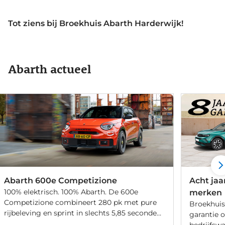
Tot ziens bij Broekhuis Abarth Harderwijk!
Abarth actueel
Abarth 600e Competizione
Acht jaa
100% elektrisch. 100% Abarth. De 600e
merken
Competizione combineert 280 pk met pure
Broekhuis 
rijbeleving en sprint in slechts 5,85 seconden
garantie 
naar 100 km/u.
bedrijfsw