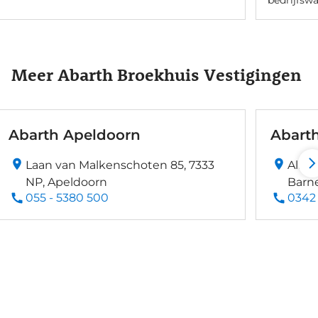
Meer Abarth Broekhuis Vestigingen
Abarth Apeldoorn
Abart
Laan van Malkenschoten 85, 7333
Alber
NP, Apeldoorn
Barn
055 - 5380 500
0342