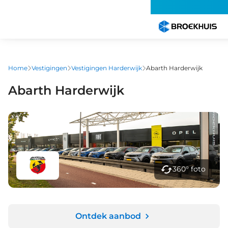
Overslaan
en
naar
de
inhoud
gaan
Home
Vestigingen
Vestigingen Harderwijk
Abarth Harderwijk
Abarth Harderwijk
360° foto
Ontdek aanbod