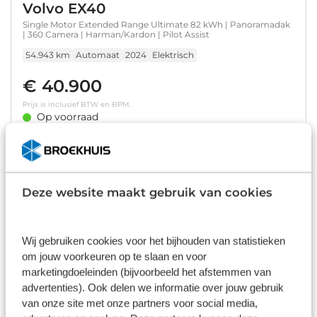
Volvo EX40
Single Motor Extended Range Ultimate 82 kWh | Panoramadak
| 360 Camera | Harman/Kardon | Pilot Assist
54.943 km
Automaat
2024
Elektrisch
€ 40.900
Prijs is inclusief BTW en BPM.
Op voorraad
Bekijk details
1
/
20
Deze website maakt gebruik van cookies
Volvo EX40
Twin Motor Ultra Black Edition Europa 82 kWh | Achterbank
Wij gebruiken cookies voor het bijhouden van statistieken
verwarmd | Apple Carplay/Android Auto|telefoonintegratie
premium | Comfortstoel(en)
om jouw voorkeuren op te slaan en voor
15 km
Automaat
2026
Elektrisch
marketingdoeleinden (bijvoorbeeld het afstemmen van
advertenties). Ook delen we informatie over jouw gebruik
€ 58.735
van onze site met onze partners voor social media,
Prijs is inclusief BTW, BPM, leges, verwijderingsbijdrage en