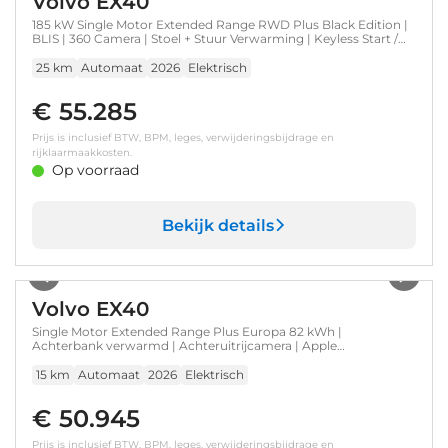
Volvo EX40
185 kW Single Motor Extended Range RWD Plus Black Edition |
BLIS | 360 Camera | Stoel + Stuur Verwarming | Keyless Start /
Entry | Harman Kardon |
25 km
Automaat
2026
Elektrisch
€ 55.285
Prijs is inclusief BTW, BPM, leges, verwijderingsbijdrage en
rijklaarmaakkosten.
Op voorraad
Bekijk details
1
/
20
Volvo EX40
Single Motor Extended Range Plus Europa 82 kWh |
Achterbank verwarmd | Achteruitrijcamera | Apple
Carplay/Android Auto|telefoonintegratie premium
15 km
Automaat
2026
Elektrisch
€ 50.945
Prijs is inclusief BTW, BPM, leges, verwijderingsbijdrage en