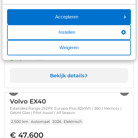
Volvo EX40
Extended Range 252PK Plus Europa 82 kWh | All seasonbanden
Accepteren
| Apple Carplay/Android Auto|telefoonintegratie premium |
Comfortstoel(en)
15 km
Automaat
2026
Elektrisch
Instellen
€ 51.900
Weigeren
Prijs is inclusief BTW, BPM, leges, verwijderingsbijdrage en
rijklaarmaakkosten.
Op voorraad
Bekijk details
1
/
53
Volvo EX40
Extended Range 252PK Europa Plus 82kWh | 360 | Memory |
Getint Glas | Pilot Assist | All Season
2.500 km
Automaat
2026
Elektrisch
€ 47.600