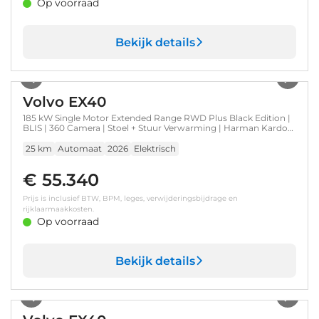
Op voorraad
Bekijk details
1
/
20
Volvo EX40
185 kW Single Motor Extended Range RWD Plus Black Edition |
BLIS | 360 Camera | Stoel + Stuur Verwarming | Harman Kardon
| Keyless Start / Entry |
25 km
Automaat
2026
Elektrisch
€ 55.340
Prijs is inclusief BTW, BPM, leges, verwijderingsbijdrage en
rijklaarmaakkosten.
Op voorraad
Bekijk details
1
/
21