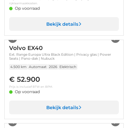
rijklaarmaakkosten.
Op voorraad
Bekijk details
1
/
60
Volvo EX40
Ext. Range Europa Ultra Black Edition | Privacy glas | Power
Seats | Pano-dak | Nubuck
4.500 km
Automaat
2026
Elektrisch
€ 52.900
Prijs is inclusief BTW en BPM.
Op voorraad
Bekijk details
1
/
17