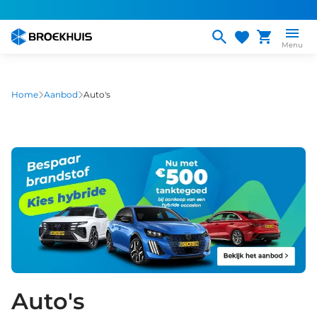
Overslaan
en
naar
Menu
de
inhoud
gaan
Home
Aanbod
Auto's
Auto's