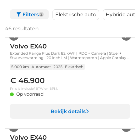
Filters
Elektrische auto
Hybride auto
2
46
resultaten
1
/
29
Volvo EX40
Extended Range Plus Dark 82 kWh | PDC + Camera | Stoel +
Stuurverwarming | 20 inch LM | Warmtepomp | Apple Carplay -
Android Auto
5.000 km
Automaat
2025
Elektrisch
€ 46.900
Prijs is inclusief BTW en BPM.
Op voorraad
Bekijk details
1
/
8
Volvo EX40