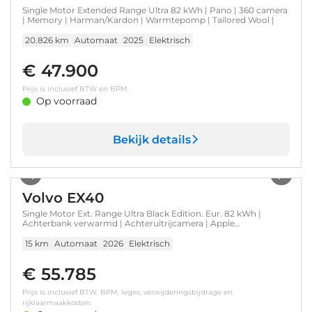
Single Motor Extended Range Ultra 82 kWh | Pano | 360 camera
| Memory | Harman/Kardon | Warmtepomp | Tailored Wool |
20.826 km
Automaat
2025
Elektrisch
€ 47.900
Prijs is inclusief BTW en BPM.
Op voorraad
Bekijk details
1
/
19
Volvo EX40
Single Motor Ext. Range Ultra Black Edition. Eur. 82 kWh |
Achterbank verwarmd | Achteruitrijcamera | Apple
Carplay/Android Auto|telefoonintegratie premium
15 km
Automaat
2026
Elektrisch
€ 55.785
Prijs is inclusief BTW, BPM, leges, verwijderingsbijdrage en
rijklaarmaakkosten.