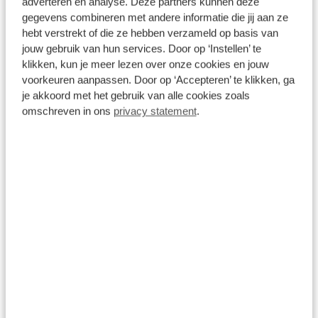
adverteren en analyse. Deze partners kunnen deze
rijklaarmaakkosten.
Op voorraad
gegevens combineren met andere informatie die jij aan ze
hebt verstrekt of die ze hebben verzameld op basis van
jouw gebruik van hun services. Door op ‘Instellen’ te
Bekijk details
klikken, kun je meer lezen over onze cookies en jouw
1
/
19
voorkeuren aanpassen. Door op ‘Accepteren’ te klikken, ga
je akkoord met het gebruik van alle cookies zoals
omschreven in ons
privacy statement
.
Volvo EX40
Single Motor Ext. Range Ultra Black Edition. Eur. 82 kWh |
Achterbank verwarmd | Apple Carplay/Android
Auto|telefoonintegratie premium | Comfortstoel(en)
15 km
Automaat
2026
Elektrisch
€ 56.735
Prijs is inclusief BTW, BPM, leges, verwijderingsbijdrage en
rijklaarmaakkosten.
Op voorraad
Bekijk details
1
/
20