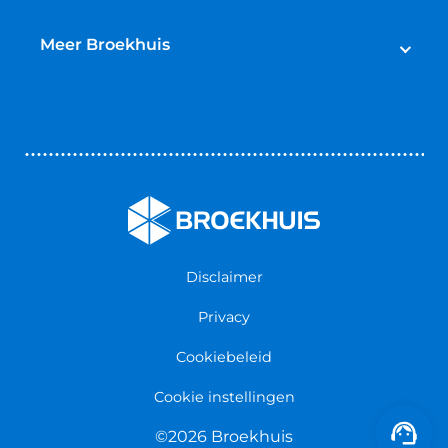
Onze merken
Zonnepanelen
Turnkey afleveren
Meer Broekhuis
Over ons
Contact opnemen
Onze projecten
Vestigingen
Nieuws & Blogs
Werken bij Broekhuis
Disclaimer
Privacy
Cookiebeleid
Cookie instellingen
©2026 Broekhuis