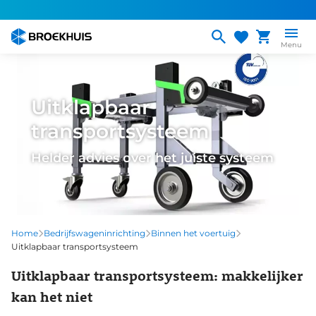
Overslaan
en
naar
Menu
de
inhoud
gaan
Uitklapbaar
transportsysteem
Helder advies over het juiste systeem
Home
Bedrijfswageninrichting
Binnen het voertuig
Uitklapbaar transportsysteem
Uitklapbaar transportsysteem: makkelijker
kan het niet