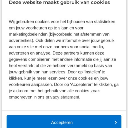
Deze website maakt gebruik van cookies
Helder advies over het juiste systeem
Wij gebruiken cookies voor het bijhouden van statistieken
Om ervoor te zorgen dat u over een uitklapbaar
om jouw voorkeuren op te slaan en voor
transportsysteem beschikt dat aan al uw eisen
marketingdoeleinden (bijvoorbeeld het afstemmen van
voldoet, helpen we u met helder advies. Samen
advertenties). Ook delen we informatie over jouw gebruik
met u zetten we op een rij waar u het systeem voor
van onze site met onze partners voor social media,
nodig heeft. Aan de hand daarvan brengen we een
adverteren en analyse. Deze partners kunnen deze
oplossing in beeld die perfect aansluit op het
gegevens combineren met andere informatie die jij aan ze
hebt verstrekt of die ze hebben verzameld op basis van
gebruik in de praktijk.
jouw gebruik van hun services. Door op ‘Instellen’ te
klikken, kun je meer lezen over onze cookies en jouw
De systemen die we inbouwen kenmerken zich
voorkeuren aanpassen. Door op ‘Accepteren’ te klikken, ga
door hun hoge kwaliteit en zijn afkomstig van
je akkoord met het gebruik van alle cookies zoals
Dynnox
. Ze hebben een inklapbaar onderstel met
omschreven in ons
privacy statement
.
daarbovenop een opbouwmodule. De
mogelijkheden voor die opbouwmodule zijn
bijzonder groot. Van boxen voor gereedschappen,
werkbanken, machines, apparatuur, tot en met
Accepteren
watertanks: vrijwel alles is mogelijk. Heeft u het