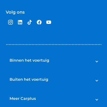
4.5
van
Volg ons
5
sterren
Binnen het voertuig
Bedrijfswageninrichting
Laadruimtebekleding
Buiten het voertuig
Dubbele cabine
Beveiliging
Hendi-laadkraan
Sidebars & backbar
Meer Carplus
Laadklep