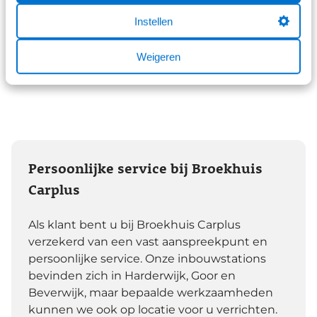
uitklapbare transportsysteem even niet nodig? Dan
Instellen
is dit door een automatische vergrendeling veilig
verankerd in uw laadruimte.
Weigeren
Persoonlijke service bij Broekhuis
Carplus
Als klant bent u bij Broekhuis Carplus
verzekerd van een vast aanspreekpunt en
persoonlijke service. Onze inbouwstations
bevinden zich in Harderwijk, Goor en
Beverwijk, maar bepaalde werkzaamheden
kunnen we ook op locatie voor u verrichten.