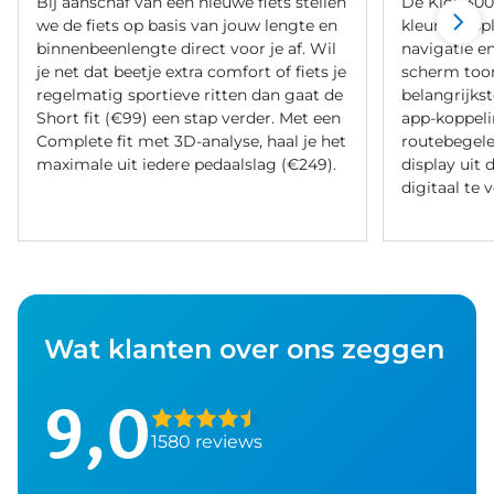
Bij aanschaf van een nieuwe fiets stellen
De Kiox 300
we de fiets op basis van jouw lengte en
kleurendispl
binnenbeenlengte direct voor je af. Wil
navigatie en
je net dat beetje extra comfort of fiets je
scherm too
regelmatig sportieve ritten dan gaat de
belangrijkst
Short fit (€99) een stap verder. Met een
app-koppeli
Complete fit met 3D-analyse, haal je het
routebegelei
maximale uit iedere pedaalslag (€249).
display uit 
digitaal te 
Wat klanten over ons zeggen
9,0
1580 reviews