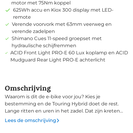
motor met 75Nm koppel
625Wh accu en Kiox 300 display met LED-
remote
Verende voorvork met 63mm veerweg en
verende zadelpen
Shimano Cues 11-speed groepset met
hydraulische schijfremmen
ACID Front Light PRO-E 60 Lux koplamp en ACID
Mudguard Rear Light PRO-E achterlicht
Omschrijving
Waarom is dit de e-bike voor jou? Kies je
bestemming en de Touring Hybrid doet de rest.
Lange ritten en uren in het zadel. Dat zijn kreten
die deze e-bike als muziek in de oren klinkt. Met
Lees de omschrijving
prettig neutrale rijeigenschappen en een
comfortabele zitpositie is het bijna zonde als je je