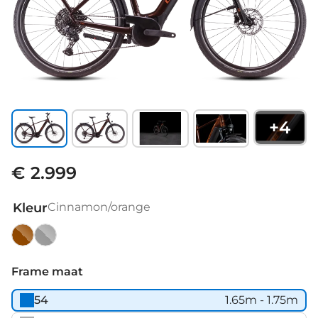
+
4
€ 2.999
Kleur
Cinnamon/orange
Cinnamon/orange
Metallicgrey/Chrome
Frame maat
54
1.65m - 1.75m