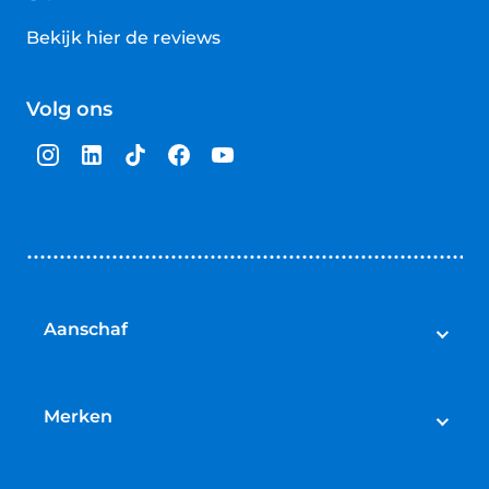
Bekijk hier de reviews
4.5
van
Volg ons
5
sterren
Aanschaf
Elektrische fietsen
Speed pedelecs
Merken
Racefietsen
Cube
Mountainbikes