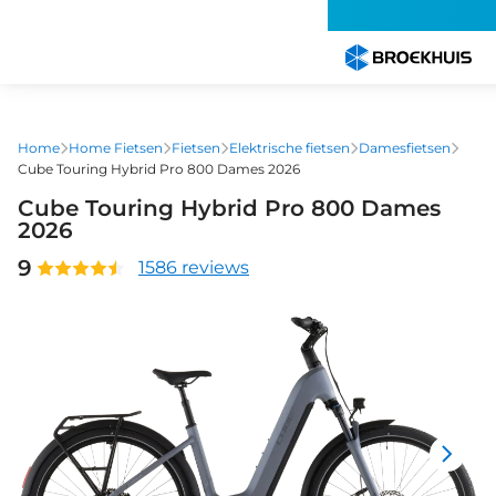
Overslaan
en
naar
de
inhoud
gaan
Home
Home Fietsen
Fietsen
Elektrische fietsen
Damesfietsen
Cube Touring Hybrid Pro 800 Dames 2026
Cube Touring Hybrid Pro 800 Dames
2026
9
1586 reviews