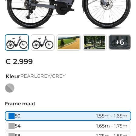
+
6
€ 2.999
Kleur
PEARLGREY/GREY
PEARLGREY/GREY
Frame maat
50
1.55m - 1.65m
54
1.65m - 1.75m
58
1.75m - 1.85m