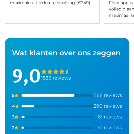
maximale uit iedere pedaalslag (€249).
Flow-app pa
volledig aan 
maximaal kr
Wat klanten over ons zeggen
9,0
1586 reviews
1168 reviews
5
290 reviews
4
61 reviews
3
41 reviews
2