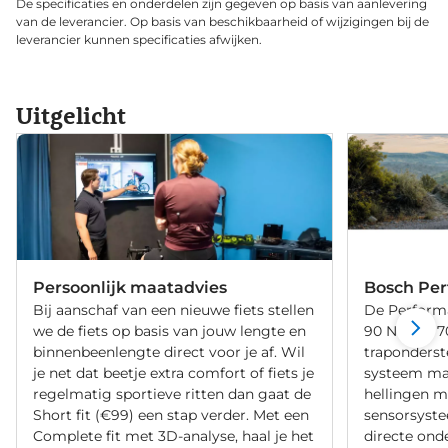
De specificaties en onderdelen zijn gegeven op basis van aanlevering
van de leverancier. Op basis van beschikbaarheid of wijzigingen bij de
leverancier kunnen specificaties afwijken.
Uitgelicht
Persoonlijk maatadvies
Bosch Per
Bij aanschaf van een nieuwe fiets stellen
De Perform
we de fiets op basis van jouw lengte en
90 Nm en 7
binnenbeenlengte direct voor je af. Wil
traponderste
je net dat beetje extra comfort of fiets je
systeem maa
regelmatig sportieve ritten dan gaat de
hellingen m
Short fit (€99) een stap verder. Met een
sensorsyste
Complete fit met 3D-analyse, haal je het
directe ond