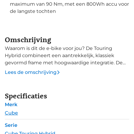
maximum van 90 Nm, met een 800Wh accu voor
de langste tochten
Omschrijving
Waarom is dit de e-bike voor jou? De Touring
Hybrid combineert een aantrekkelijk, klassiek
gevormd frame met hoogwaardige integratie. De
krachtige Bosch-motor en de PowerTube-accu
Lees de omschrijving
vallen nauwelijks op. Lange ritten worden zo
aangenaam mogelijk door de Efficient Comfort-
geometrie. Bovendien filtert een verende voorvork
Specificaties
met 100 mm veerweg de oneffenheden uit het
Merk
wegdek en is de fiets compleet uitgerust met
spatborden, verlichting en een standaard. Deze
Cube
Touring Hybrid Pro 800 is de uitstekende
Serie
combinatie van gemak en kracht. Deze uitvoering
Cube Touring Hybrid