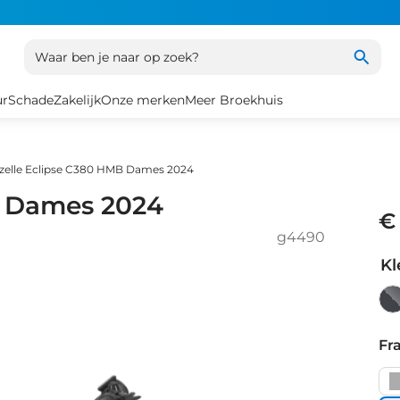
Waar ben je naar op zoek?
ur
Schade
Zakelijk
Onze merken
Meer Broekhuis
zelle Eclipse C380 HMB Dames 2024
B Dames 2024
€
g4490
Kl
An
Gr
Fr
Ma