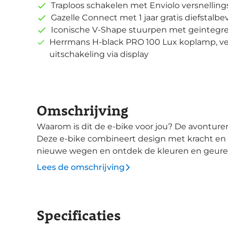
Traploos schakelen met Enviolo versnelling
Gazelle Connect met 1 jaar gratis diefstalbe
Iconische V-Shape stuurpen met geïntegre
Herrmans H-black PRO 100 Lux koplamp, ver
uitschakeling via display
Omschrijving
Waarom is dit de e-bike voor jou? De avonturen worden mooier met een Gazelle Eclipse.
Deze e-bike combineert design met kracht en 
nieuwe wegen en ontdek de kleuren en geuren om je heen. De C380 s
een Enviolo versnellingsnaaf, waarmee je ook i
Lees de omschrijving
CDX riemaandrijving behoort onderhoud tot ee
Performance Line CX motor heeft een maximaal
beklimmen. De 750Wh accu is fraai weggewerkt in de schuine buis en is groot genoeg om
Specificaties
lange ritten zonder tussenstop te ondersteunen.
geïntegreerd is in de V-shape stuurpen, lees je