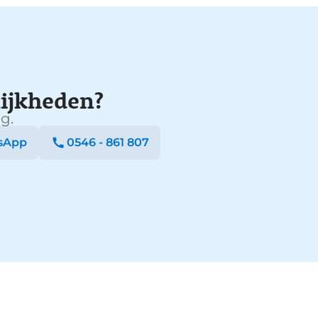
ijkheden?
g.
sApp
0546 - 861 807