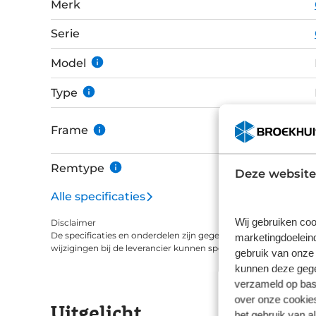
Merk
display wordt bediend met een LED-remote en 
app voor maximale functionaliteit. De 27,5" wielen met extra brede e-bike specifieke
Serie
Schwalbe banden rollen met gemak over onef
Mobie verende voorvork absorbeert daarnaast d
Model
comfort. Voor je eigen gemoedsrust is de Ecli
Type
inclusief 1 jaar gratis diefstalverzekering en ops
met behulp van GPS.
Frame
Remtype
Deze website
Alle specificaties
Wij gebruiken coo
Disclaimer
De specificaties en onderdelen zijn gegeven op basis van aanle
marketingdoeleind
wijzigingen bij de leverancier kunnen specificaties afwijken.
gebruik van onze 
kunnen deze gegev
verzameld op basi
over onze cookies
Uitgelicht
het gebruik van a