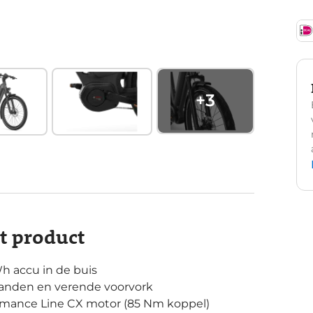
+
3
it product
Wh accu in de buis
e banden en verende voorvork
rmance Line CX motor (85 Nm koppel)