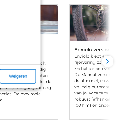
ormance Line CX
Enviolo versnellingsnaa
Enviolo biedt een unieke, tr
rijervaring zonder vaste ver
htige motor van Bosch.
zie het als een volumeknop v
n de CX is ook volledig
De Manual-versie bedien je
t andere componenten
Weigeren
draaihendel, terwijl AUTO
 het Smart System. Met de
volledig automatisch schake
p heb je toegang tot nog
van jouw cadans. De naven 
ncties. De maximale
robuust (afhankelijk van het
m.
100 Nm) en onderhoudsarm