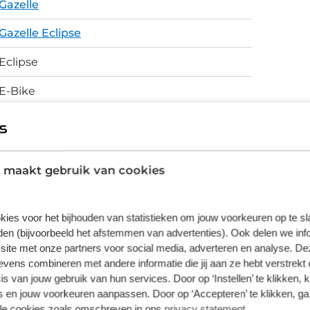
Gazelle
is te koppelen aan de Bosch e-Bike Flow
Gazelle Eclipse
fenheden en offroadwegen. De Suntour
e hobbels, zodat je geniet van optimaal
Eclipse
pse C380 uitgerust met Gazelle Connect,
E-Bike
poringsservice. De e-bike is altijd te traceren
Aluminium frame met 71.5° zitbuishoek en
70.5° balhoofdhoek
Schijfremmen
 maakt gebruik van cookies
kies voor het bijhouden van statistieken om jouw voorkeuren op te s
vering van de leverancier. Op basis van beschikbaarheid of
en (bijvoorbeeld het afstemmen van advertenties). Ook delen we inf
site met onze partners voor social media, adverteren en analyse. De
ens combineren met andere informatie die jij aan ze hebt verstrekt 
s van jouw gebruik van hun services. Door op ‘Instellen’ te klikken, 
 en jouw voorkeuren aanpassen. Door op ‘Accepteren’ te klikken, ga
lle cookies zoals omschreven in ons
privacy statement
.