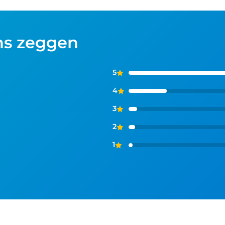
ns zeggen
5
4
3
2
1