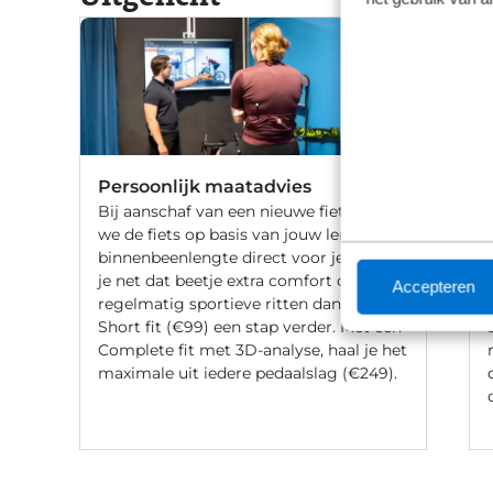
Persoonlijk maatadvies
Bij aanschaf van een nieuwe fiets stellen
we de fiets op basis van jouw lengte en
binnenbeenlengte direct voor je af. Wil
je net dat beetje extra comfort of fiets je
Accepteren
regelmatig sportieve ritten dan gaat de
Short fit (€99) een stap verder. Met een
Complete fit met 3D-analyse, haal je het
maximale uit iedere pedaalslag (€249).