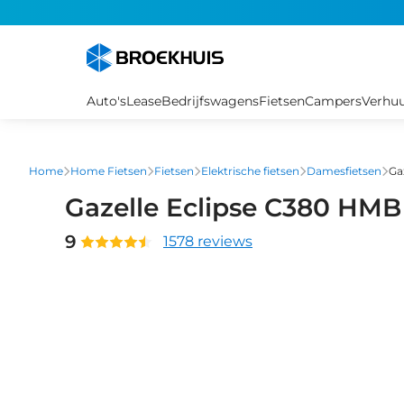
Overslaan
en
naar
de
inhoud
Auto's
Lease
Bedrijfswagens
Fietsen
Campers
Verhu
gaan
Home
Home Fietsen
Fietsen
Elektrische fietsen
Damesfietsen
Ga
Gazelle Eclipse C380 HM
9
1578 reviews