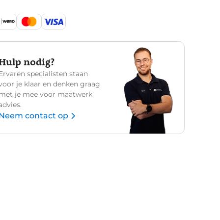
Hulp nodig?
Ervaren specialisten staan
voor je klaar en denken graag
met je mee voor maatwerk
advies.
Neem contact op