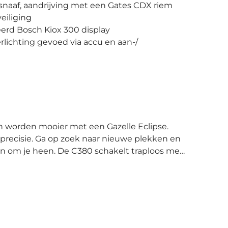
snaaf, aandrijving met een Gates CDX riem
veiliging
erd Bosch Kiox 300 display
lichting gevoed via accu en aan-/
precisie. Ga op zoek naar nieuwe plekken en
chakelt traploos met
n stilstand kunt schakelen. Met een Gates
n van de minste prio's. De Bosch
 koppel van 85 Hm die de hellingen helpt te
 Op het Kiox 300 display, dat fraai
 alle e-bike- en ritgegevens eenvoudig af. Het