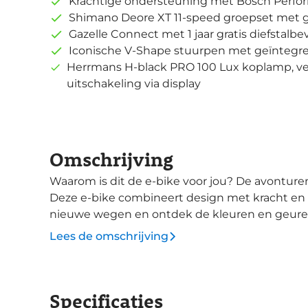
Krachtige ondersteuning met Bosch Perfo
Shimano Deore XT 11-speed groepset met g
Gazelle Connect met 1 jaar gratis diefstalbe
Iconische V-Shape stuurpen met geïntegre
Herrmans H-black PRO 100 Lux koplamp, ver
uitschakeling via display
Omschrijving
Waarom is dit de e-bike voor jou? De avonturen worden mooier met een Gazelle Eclipse.
Deze e-bike combineert design met kracht en 
nieuwe wegen en ontdek de kleuren en geuren om je heen. De 
schakelbereik met een Shimano Deore XT 11-sp
Lees de omschrijving
veel gevraagd is. De Bosch Performance Line 
Hm die de hellingen helpt te beklimmen. De 750Wh accu is fraai weggewerkt in de schuine
buis en is groot genoeg om lange ritten zonde
Specificaties
300 display, dat fraai geïntegreerd is in de V-sh