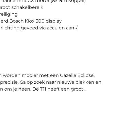
rmance Line CX motor (85 Nm koppel)
root schakelbereik
veiliging
erd Bosch Kiox 300 display
lichting gevoed via accu en aan-/
precisie. Ga op zoek naar nieuwe plekken en
T11 heeft een groot
eed schakelset, waarmee geen helling te
CX motor heeft een maximaal koppel van 85
r tussenstop te ondersteunen. Op het Kiox
ape stuurpen, lees je alle e-bike- en