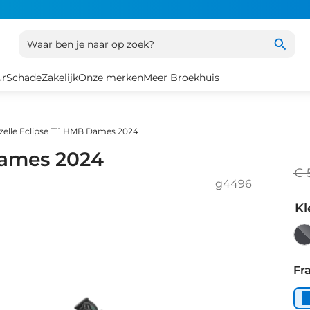
Waar ben je naar op zoek?
ur
Schade
Zakelijk
Onze merken
Meer Broekhuis
zelle Eclipse T11 HMB Dames 2024
Dames 2024
€ 
g4496
Kl
An
Gr
Fr
Ma