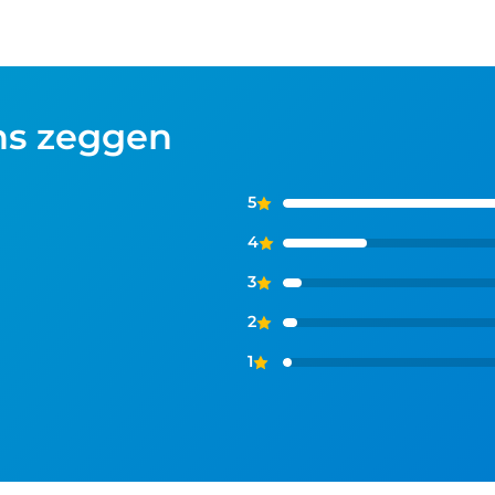
ns zeggen
5
4
3
2
1