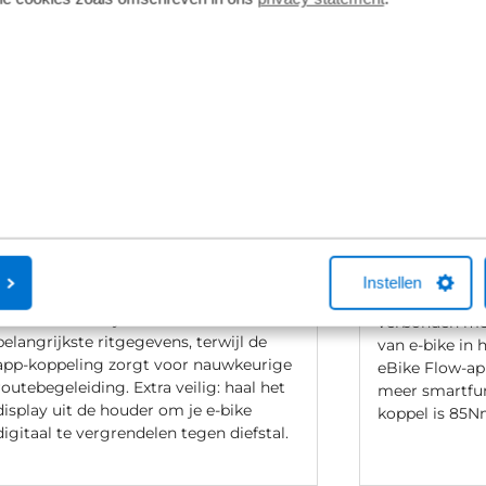
Bosch Kiox 300
Bosch Perf
De Kiox 300 is een compact
Smart
kleurendisplay dat fungeert als
Een zeer krac
Instellen
navigatie en fitnesscoach. Het heldere
Deze gen 4 va
scherm toont dynamisch de
verbonden me
belangrijkste ritgegevens, terwijl de
van e-bike in
app-koppeling zorgt voor nauwkeurige
eBike Flow-ap
routebegeleiding. Extra veilig: haal het
meer smartfu
display uit de houder om je e-bike
koppel is 85N
digitaal te vergrendelen tegen diefstal.