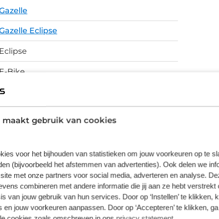
bediend met een LED-remote en is te
Gazelle
onaliteit. De 27,5" wielen met
en rollen met gemak over oneffenheden en
Gazelle Eclipse
ork absorbeert daarnaast de hobbels, zodat
gemoedsrust is de Eclipse T11 uitgerust met
Eclipse
verzekering en opsporingsservice. De e-bike is
E-Bike
Aluminium frame met 71.5° zitbuishoek en
70.5° balhoofdhoek. met een sportieve zit en
dynamisch rijgedrag.
 maakt gebruik van cookies
Schijfremmen
kies voor het bijhouden van statistieken om jouw voorkeuren op te s
en (bijvoorbeeld het afstemmen van advertenties). Ook delen we inf
site met onze partners voor social media, adverteren en analyse. De
vering van de leverancier. Op basis van beschikbaarheid of
ens combineren met andere informatie die jij aan ze hebt verstrekt 
s van jouw gebruik van hun services. Door op ‘Instellen’ te klikken, 
 en jouw voorkeuren aanpassen. Door op ‘Accepteren’ te klikken, ga
lle cookies zoals omschreven in ons
privacy statement
.