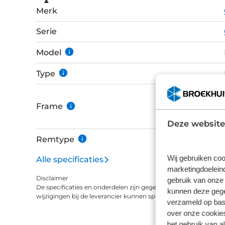
ritgegevens eenvoudig af. Het display wordt 
Merk
koppelen aan de Bosch e-Bike Flow app voor maximale functi
extra brede e-bike specifieke Schwalbe band
Serie
offroadwegen. De Suntour Mobie verende voorv
je geniet van optimaal comfort. Voor je eigen 
Model
Gazelle Connect, inclusief 1 jaar gratis diefstal
Type
altijd te traceren met behulp van GPS.
Frame
Deze website
Remtype
Wij gebruiken coo
Alle specificaties
marketingdoeleind
Disclaimer
gebruik van onze 
De specificaties en onderdelen zijn gegeven op basis van aanle
kunnen deze gegev
wijzigingen bij de leverancier kunnen specificaties afwijken.
verzameld op basi
over onze cookies
het gebruik van a