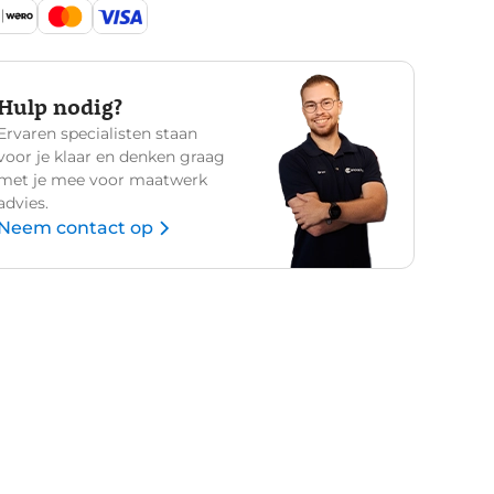
Hulp nodig?
Ervaren specialisten staan
voor je klaar en denken graag
met je mee voor maatwerk
advies.
Neem contact op