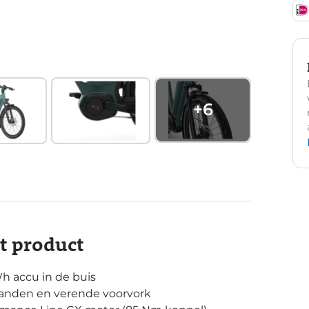
+
6
it product
Wh accu in de buis
e banden en verende voorvork