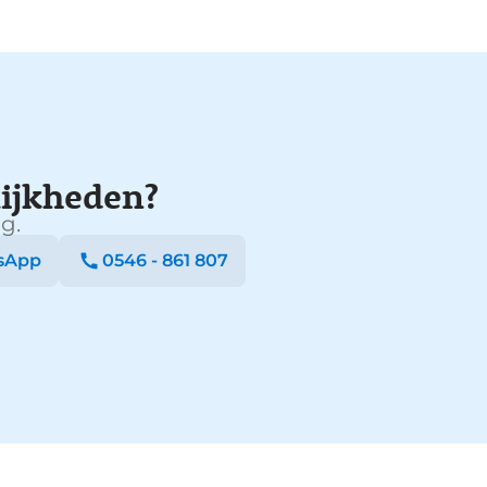
ijkheden?
g.
sApp
0546 - 861 807