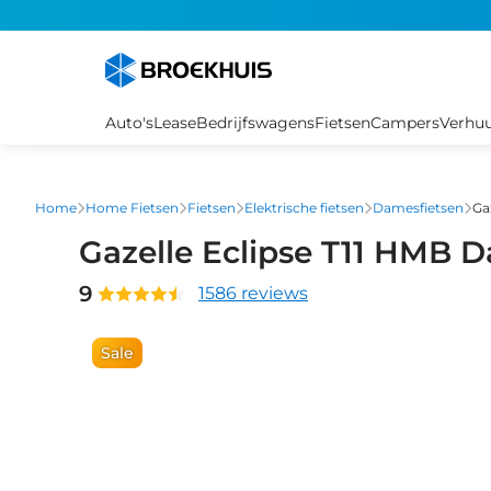
Overslaan
en
naar
de
inhoud
Auto's
Lease
Bedrijfswagens
Fietsen
Campers
Verhu
gaan
Home
Home Fietsen
Fietsen
Elektrische fietsen
Damesfietsen
Ga
Gazelle Eclipse T11 HMB 
9
1586 reviews
Sale