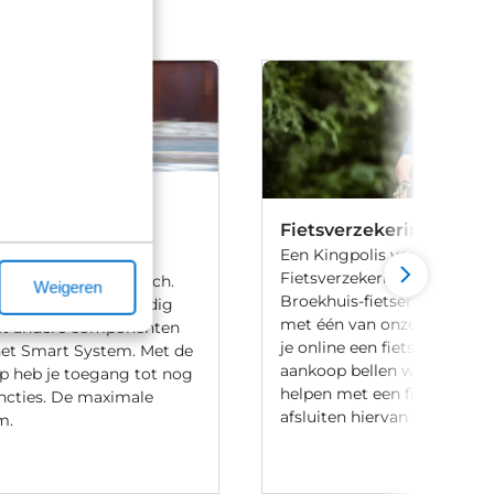
ormance Line CX
Fietsverzekering
Een Kingpolis voor Broekhu
Fietsverzekering sluit je af 
htige motor van Bosch.
Weigeren
Broekhuis-fietsenwinkels of
n de CX is ook volledig
met één van onze medewer
t andere componenten
je online een fiets bij Broek
 het Smart System. Met de
aankoop bellen we je altijd
p heb je toegang tot nog
helpen met een fietsverzeke
ncties. De maximale
afsluiten hiervan is niet verp
m.