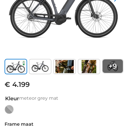
+
9
€ 4.199
Kleur
meteor grey mat
meteor
grey
Frame maat