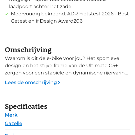
laadpoort achter het zadel
Meervoudig bekroond: ADR Fietstest 2026 - Best
Getest en if Design Award206
Omschrijving
Waarom is dit de e-bike voor jou? Het sportieve
design en het stijve frame van de Ultimate C5+
zorgen voor een stabiele en dynamische rijervaring.
Je ervaart extra comfort dankzij de luchtgeveerde
Lees de omschrijving
telescoop voorvork en de verende zadelpen, die
oneffenheden in het wegdek absorberen. Het
frame heeft een hoge mate van integratie, wat de
Specificaties
uitstraling versterkt. De verstelbare stuurpen
Merk
maakt het mogelijk om je zitpositie naar wens aan
te passen. De Ultimate C5+ is uitgerust met een
Gazelle
Bosch Performance Line middenmotor, die soepele