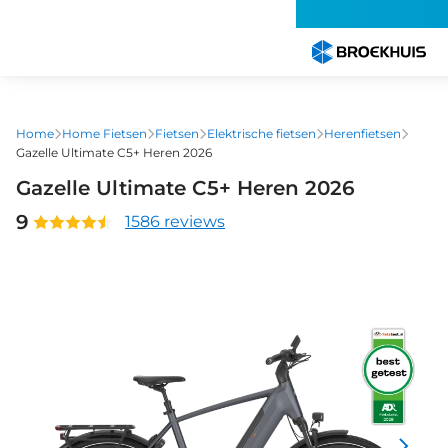
Overslaan
en
naar
de
inhoud
gaan
Home
Home Fietsen
Fietsen
Elektrische fietsen
Herenfietsen
Gazelle Ultimate C5+ Heren 2026
Gazelle Ultimate C5+ Heren 2026
9
1586 reviews