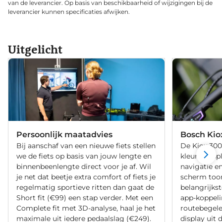
van de leverancier. Op basis van beschikbaarheid of wijzigingen bij de
leverancier kunnen specificaties afwijken.
Uitgelicht
Persoonlijk maatadvies
Bosch Kio
Bij aanschaf van een nieuwe fiets stellen
De Kiox 300
we de fiets op basis van jouw lengte en
kleurendispl
binnenbeenlengte direct voor je af. Wil
navigatie en
je net dat beetje extra comfort of fiets je
scherm too
regelmatig sportieve ritten dan gaat de
belangrijkst
Short fit (€99) een stap verder. Met een
app-koppeli
Complete fit met 3D-analyse, haal je het
routebegelei
maximale uit iedere pedaalslag (€249).
display uit 