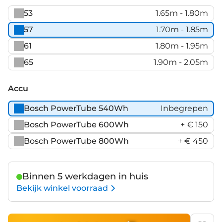
mat
53
1.65m - 1.80m
57
1.70m - 1.85m
61
1.80m - 1.95m
65
1.90m - 2.05m
Accu
Bosch PowerTube 540Wh
Inbegrepen
Bosch PowerTube 600Wh
+ € 150
Bosch PowerTube 800Wh
+ € 450
Binnen 5 werkdagen in huis
Bekijk winkel voorraad