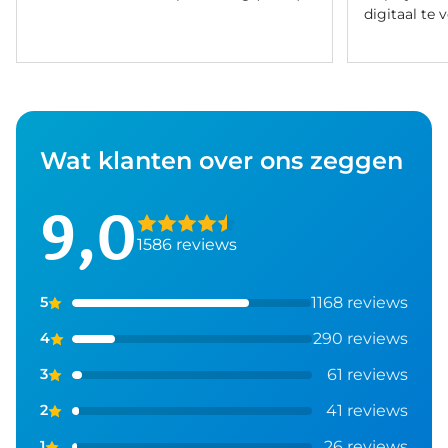
digitaal te 
Wat klanten over ons zeggen
9,0
1586 reviews
1168 reviews
5
290 reviews
4
61 reviews
3
41 reviews
2
26 reviews
1