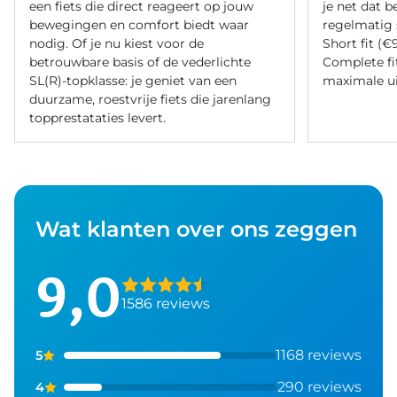
een fiets die direct reageert op jouw
je net dat b
bewegingen en comfort biedt waar
regelmatig 
nodig. Of je nu kiest voor de
Short fit (€
betrouwbare basis of de vederlichte
Complete fi
SL(R)-topklasse: je geniet van een
maximale ui
duurzame, roestvrije fiets die jarenlang
topprestataties levert.
Wat klanten over ons zeggen
9,0
1586 reviews
1168 reviews
5
290 reviews
4