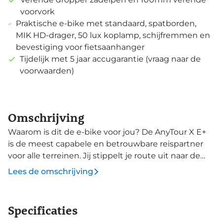
voorvork
Praktische e-bike met standaard, spatborden,
MIK HD-drager, 50 lux koplamp, schijfremmen en
bevestiging voor fietsaanhanger
Tijdelijk met 5 jaar accugarantie (vraag naar de
voorwaarden)
Omschrijving
Waarom is dit de e-bike voor jou? De AnyTour X E+
is de meest capabele en betrouwbare reispartner
voor alle terreinen. Jij stippelt je route uit naar de
bestemming van je keuze en de AnyTour X E+ leidt
Lees de omschrijving
je over asfalt, grind en zandwegen. Gebruiksgemak
en comfort zijn de ingrediënten die centraal staan
om iedere rit tot een plezierige rit te maken.
Specificaties
Gemakkelijke bediening, een verende dropper