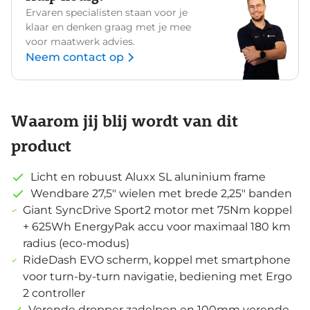
Ervaren specialisten staan voor je
klaar en denken graag met je mee
voor maatwerk advies.
Neem contact op
Waarom jij blij wordt van dit
product
Licht en robuust Aluxx SL aluninium frame
Wendbare 27,5" wielen met brede 2,25" banden
Giant SyncDrive Sport2 motor met 75Nm koppel
+ 625Wh EnergyPak accu voor maximaal 180 km
radius (eco-modus)
RideDash EVO scherm, koppel met smartphone
voor turn-by-turn navigatie, bediening met Ergo
2 controller
Verende dropper zadelpen en 100mm verende