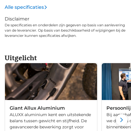
soepel rijcomfort te geven. Tijdelijk 5 jaar
Alle specificaties
accugarantie Bij aankoop en registratie van deze e-
Disclaimer
bike biedt Giant maar liefst 5 jaar accugarantie.
De specificaties en onderdelen zijn gegeven op basis van aanlevering
van de leverancier. Op basis van beschikbaarheid of wijzigingen bij de
leverancier kunnen specificaties afwijken.
Uitgelicht
Giant Allux Aluminium
Persoonli
ALUXX aluminium kent een uitstekende
Bij aanschaf
balans tussen gewicht en stijfheid. De
we de fiets 
geavanceerde bewerking zorgt voor
binnenbeenle