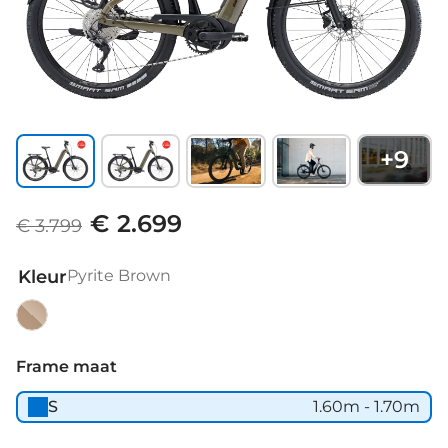
+
9
€ 2.699
€ 3.799
Kleur
Pyrite Brown
Pyrite
Brown
Frame maat
S
1.60m - 1.70m