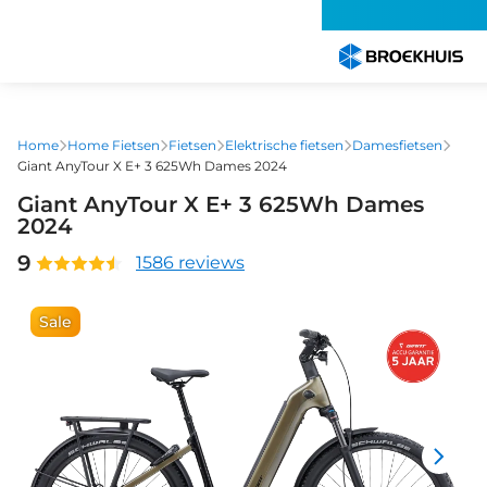
Overslaan
en
naar
de
inhoud
gaan
Home
Home Fietsen
Fietsen
Elektrische fietsen
Damesfietsen
Giant AnyTour X E+ 3 625Wh Dames 2024
Giant AnyTour X E+ 3 625Wh Dames
2024
9
1586 reviews
Sale