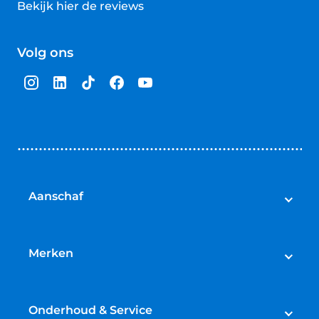
Bekijk hier de reviews
4.5
van
Volg ons
5
sterren
Aanschaf
Elektrische fietsen
Speed pedelecs
Merken
Racefietsen
Cube
Mountainbikes
Gazelle
Onderhoud & Service