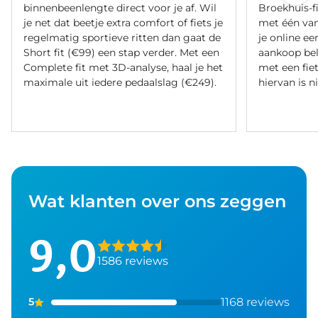
binnenbeenlengte direct voor je af. Wil
Broekhuis-f
je net dat beetje extra comfort of fiets je
met één va
regelmatig sportieve ritten dan gaat de
je online ee
Short fit (€99) een stap verder. Met een
aankoop bel
Complete fit met 3D-analyse, haal je het
met een fiet
maximale uit iedere pedaalslag (€249).
hiervan is ni
Wat klanten over ons zeggen
9,0
1586 reviews
1168 reviews
5