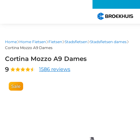
Overslaan
en
naar
de
inhoud
gaan
Home
Home Fietsen
Fietsen
Stadsfietsen
Stadsfietsen dames
Cortina Mozzo A9 Dames
Cortina Mozzo A9 Dames
9
1586 reviews
Sale