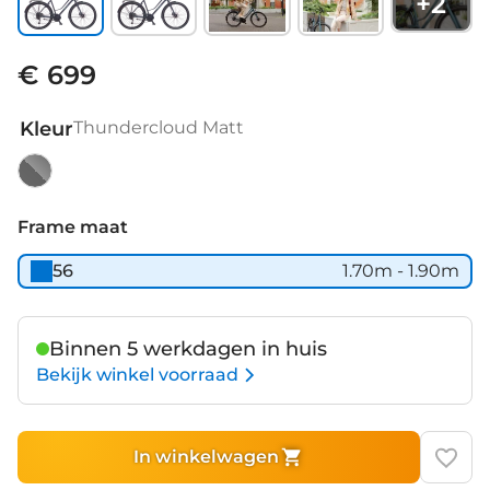
+
2
€ 699
Kleur
Thundercloud Matt
Thundercloud
Matt
Frame maat
56
1.70m - 1.90m
Binnen 5 werkdagen in huis
Bekijk winkel voorraad
In winkelwagen