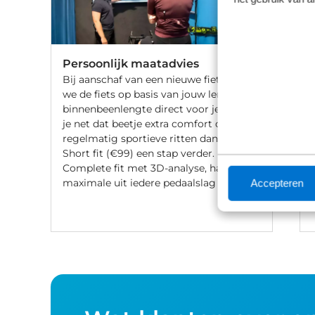
Persoonlijk maatadvies
Bij aanschaf van een nieuwe fiets stellen
we de fiets op basis van jouw lengte en
binnenbeenlengte direct voor je af. Wil
je net dat beetje extra comfort of fiets je
regelmatig sportieve ritten dan gaat de
Short fit (€99) een stap verder. Met een
Complete fit met 3D-analyse, haal je het
maximale uit iedere pedaalslag (€249).
Accepteren