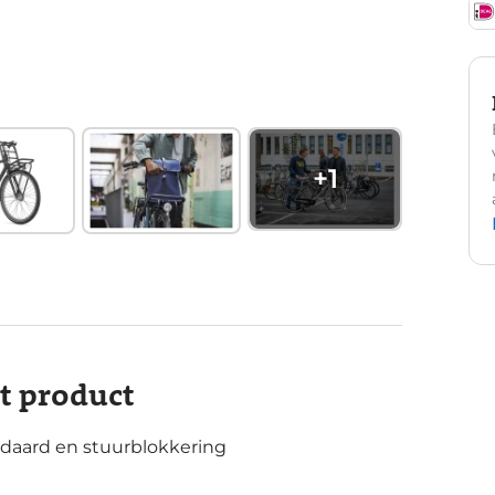
+
1
it product
daard en stuurblokkering