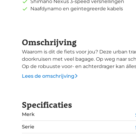
Shimano Nexus 3-speed versnellingen
Naafdynamo en geïntegreerde kabels
Omschrijving
Waarom is dit de fiets voor jou? Deze urban transportfiets is ideaal om de stad te
doorkruisen met veel bagage. Op weg naar schoo
Op de robuuste voor- en achterdrager kan álle
tred. De dubbele pootstandaard en stuurblokker
Lees de omschrijving
je op de plek van bestemming bent. De Shimano Nexus 3-speed versnellingsnaaf geeft je
een aantal schakelopties voor veel doeleinden.
Specificaties
Merk
Serie