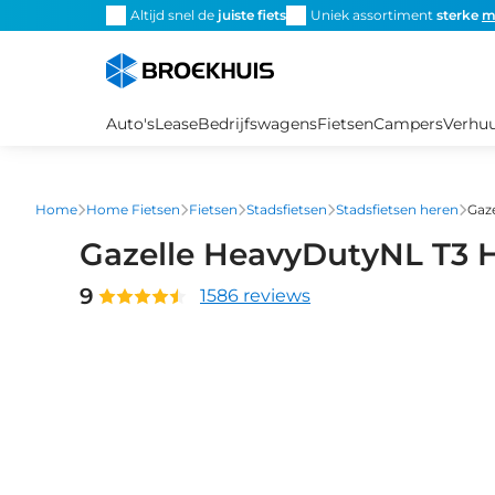
Overslaan
Altijd snel de
juiste fiets
Uniek assortiment
sterke
m
en
naar
de
inhoud
Auto's
Lease
Bedrijfswagens
Fietsen
Campers
Verhu
gaan
Home
Home Fietsen
Fietsen
Stadsfietsen
Stadsfietsen heren
Gaz
Gazelle HeavyDutyNL T3 
9
1586 reviews