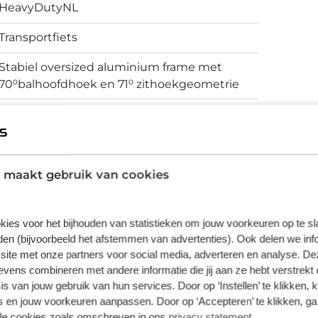
HeavyDutyNL
Transportfiets
Stabiel oversized aluminium frame met
70⁰balhoofdhoek en 71⁰ zithoekgeometrie
Rollerbrakes
 maakt gebruik van cookies
vering van de leverancier. Op basis van beschikbaarheid of
kies voor het bijhouden van statistieken om jouw voorkeuren op te s
en (bijvoorbeeld het afstemmen van advertenties). Ook delen we inf
site met onze partners voor social media, adverteren en analyse. De
ens combineren met andere informatie die jij aan ze hebt verstrekt 
s van jouw gebruik van hun services. Door op ‘Instellen’ te klikken, 
 en jouw voorkeuren aanpassen. Door op ‘Accepteren’ te klikken, ga
lle cookies zoals omschreven in ons
privacy statement
.