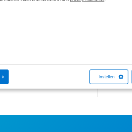
Fietsverzekering
Fietslease
Een Kingpolis voor Broekhuis
Bij Broekhuis
Fietsverzekering sluit je af in één van de
adres om een f
Broekhuis-fietsenwinkels of telefonisch
aangesloten b
met één van onze medewerkers. Kocht
maatschappij
je online een fiets bij Broekhuis? Na je
Fiets van de Z
aankoop bellen we je altijd om te
vragen over he
helpen met een fietsverzekering. Het
Neem gerust c
afsluiten hiervan is niet verplicht.
Instellen