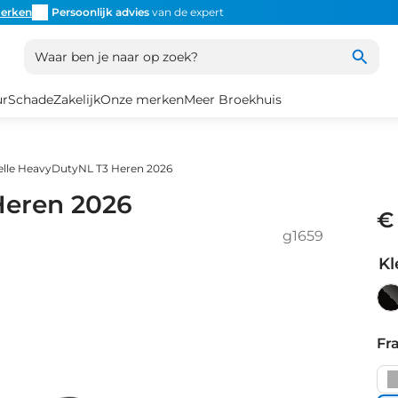
erken
Persoonlijk advies
van de expert
Inruil
altijd mogelijk
Altijd
Waar ben je naar op zoek?
ur
Schade
Zakelijk
Onze merken
Meer Broekhuis
elle HeavyDutyNL T3 Heren 2026
Heren 2026
€
g1659
Kl
Bl
Ma
Fr