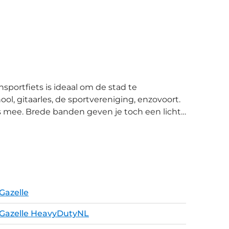
l, gitaarles, de sportvereniging, enzovoort.
s mee. Brede banden geven je toch een lichte
ing helpen je de fiets stabiel te plaatsen als
Gazelle
Gazelle HeavyDutyNL