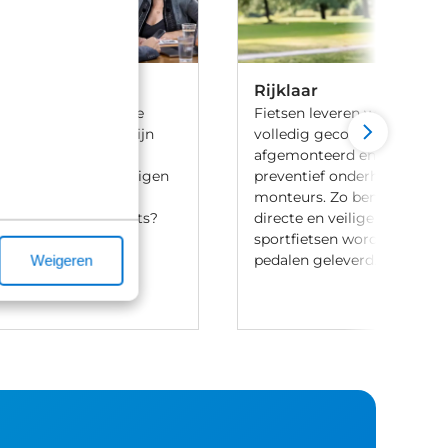
Rijklaar
 ben je aan het goede
Fietsen leveren we 100% rijk
iets te leasen. Wij zijn
volledig gecontroleerd, va
ij meerdere lease
afgemonteerd en voorzien 
en en hebben onze eigen
preventief onderhoud door
aak-regeling. Heb je
monteurs. Zo ben je verzek
t leasen van een fiets?
directe en veilige ritten. Let
ontact met ons op.
sportfietsen worden meesta
pedalen geleverd.
Weigeren