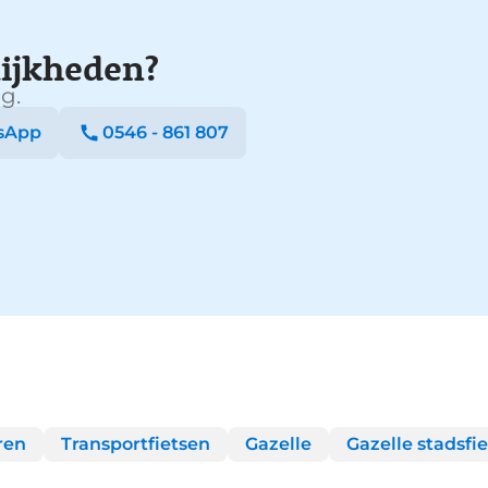
ijkheden?
g.
sApp
0546 - 861 807
ren
Transportfietsen
Gazelle
Gazelle stadsfi