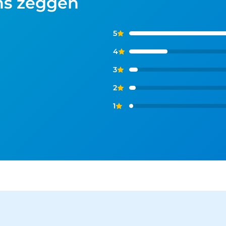
ns zeggen
5
4
3
2
1