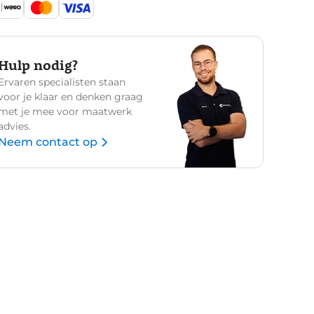
Hulp nodig?
Ervaren specialisten staan
voor je klaar en denken graag
met je mee voor maatwerk
advies.
Neem contact op