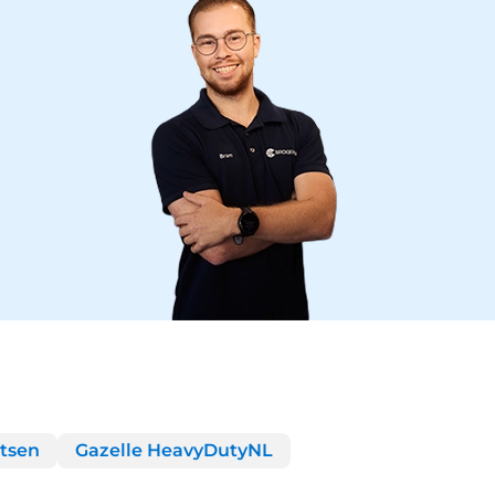
etsen
Gazelle HeavyDutyNL