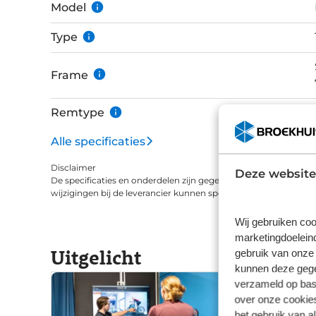
Model
Type
Frame
Remtype
Alle specificaties
Disclaimer
Deze website
De specificaties en onderdelen zijn gegeven op basis van aanle
wijzigingen bij de leverancier kunnen specificaties afwijken.
Wij gebruiken coo
marketingdoeleind
Uitgelicht
gebruik van onze 
kunnen deze gegev
verzameld op basi
over onze cookies
het gebruik van a