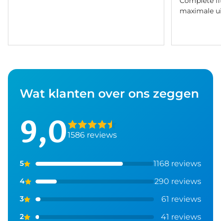
Complete fi
maximale ui
Wat klanten over ons zeggen
9,0
1586 reviews
1168 reviews
5
290 reviews
4
61 reviews
3
41 reviews
2