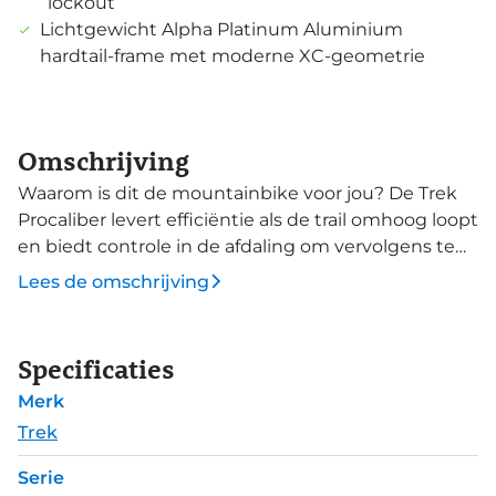
lockout
Lichtgewicht Alpha Platinum Aluminium
hardtail-frame met moderne XC-geometrie
Omschrijving
Waarom is dit de mountainbike voor jou? De Trek
Procaliber levert efficiëntie als de trail omhoog loopt
en biedt controle in de afdaling om vervolgens te
winnen in de sprint. Een moderne crosscountry-
Lees de omschrijving
hardtail mountainbike die gemaakt is voor snelle
trainingsrondes, heftige singletracks en
wedstrijden. Met de 120mm veerweg aan de
Specificaties
voorzijde overwin je met gemak lastige secties en
Merk
geniet je van overall meer comfort. De tubeless
ready 29" wielen van de Procaliber 6 hebben een
Trek
lage rolweerstand en met de Bontrager Saint-Anne
Serie
Pro XR 2.2" brede banden mogen de parcoursen zo