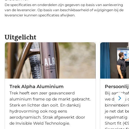
De specificaties en onderdelen zijn gegeven op basis van aanlevering
van de leverancier. Op basis van beschikbaarheid of wijzigingen bij de
leverancier kunnen specificaties afwijken.
Uitgelicht
Trek Alpha Aluminium
Persoonli
Trek heeft een zeer geavanceerd
Bij aanschaf
aluminium frame op de markt gebracht.
we de fiets 
Sterk en lichter dan ooit. En dankzij
binnenbeenle
hydrovorming ook nog eens
je net dat b
aerodynamisch. Strak afgewerkt door
regelmatig 
de Invisible Weld Technologie.
Short fit (€