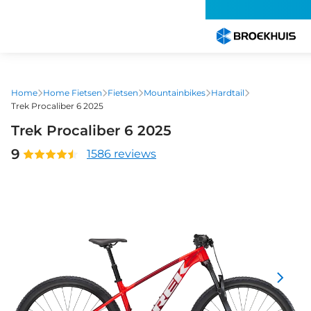
Overslaan
en
naar
de
inhoud
gaan
Home
Home Fietsen
Fietsen
Mountainbikes
Hardtail
Trek Procaliber 6 2025
Trek Procaliber 6 2025
9
1586 reviews