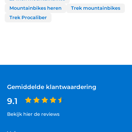
Mountainbikes heren
Trek mountainbikes
Trek Procaliber
Gemiddelde klantwaardering
9.1
Bekijk hier de reviews
4.5
van