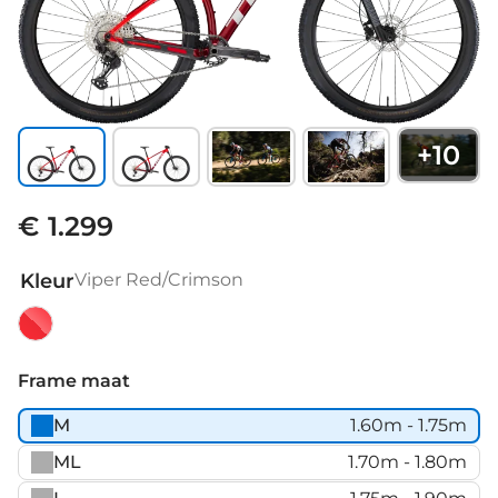
+
10
€ 1.299
Kleur
Viper Red/Crimson
Viper
Red/Crimson
Frame maat
M
1.60m - 1.75m
ML
1.70m - 1.80m