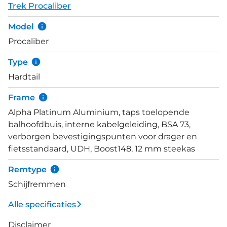
Trek Procaliber
uitdagend mogelijk worden. De combinatie van
Shimano XT / Deore componenten en hydraulische
Model
schijfremmen zijn van hoge kwaliteit en zijn
Procaliber
daarmee afgestemd op hoog gestelde
fietsdoelen.&nbsp; Een moderne mountainbike
Type
kan bijna niet meer zonder dropper zadelpen en
Hardtail
dat is bij dit model dan niet anders. De Bontrager
Line Dropper wordt eenvoudig vanaf het stuur
Frame
bedient wanneer de omgeving erom vraagt.
Alpha Platinum Aluminium, taps toelopende
balhoofdbuis, interne kabelgeleiding, BSA 73,
verborgen bevestigingspunten voor drager en
fietsstandaard, UDH, Boost148, 12 mm steekas
Remtype
Schijfremmen
Alle specificaties
Disclaimer