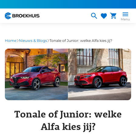
Overslaan
en
naar
Menu
de
inhoud
gaan
Home
Nieuws & Blogs
Tonale of Junior: welke Alfa kies jij?
Tonale of Junior: welke
Alfa kies jij?