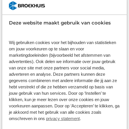
Alfra Romeo Junior Elettrica Speciale
Deze website maakt gebruik van cookies
De Alfa Romeo Junior Elettrica Speciale is een
eerbetoon aan een legendarisch tijdperk van het
Wij gebruiken cookies voor het bijhouden van statistieken
om jouw voorkeuren op te slaan en voor
merk, dat synoniem staat voor sportiviteit,
marketingdoeleinden (bijvoorbeeld het afstemmen van
elegantie en Italiaanse flair. Geïnspireerd op de
advertenties). Ook delen we informatie over jouw gebruik
iconische Alfa Romeo Giulia Sprint GT Junior uit de
van onze site met onze partners voor social media,
jaren ’60, brengt dit compacte model de klassieke
adverteren en analyse. Deze partners kunnen deze
Alfa-stijl tot leven in moderne vorm. Met zijn
gegevens combineren met andere informatie die jij aan ze
kenmerkende lijnen, scherpe contouren en het
hebt verstrekt of die ze hebben verzameld op basis van
karakteristieke Alfa Romeo-grilleontwerp straalt de
jouw gebruik van hun services. Door op ‘Instellen’ te
Junior klasse en karakter uit. De elektromotor zorgt
klikken, kun je meer lezen over onze cookies en jouw
voor een dynamische rijervaring met focus op
voorkeuren aanpassen. Door op ‘Accepteren’ te klikken, ga
rijplezier. De Junior voelt zich thuis in stedelijke
je akkoord met het gebruik van alle cookies zoals
straten en op bochtige wegen, waar zijn
omschreven in ons
privacy statement
.
wendbaarheid volledig tot zijn recht komt. De