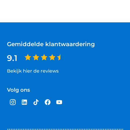
Gemiddelde klantwaardering
9.1
Bekijk hier de reviews
4.5
van
Volg ons
5
sterren