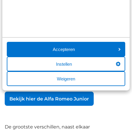
verkeersbord-detectie levert een belangrijke
bijdrage aan de veiligheid onderweg. Binnenin
voelt de Junior gelijk vertrouwd aan dankzij de
bekende cannocchiale teller bak en het italiaanse
oog voor detail. De optionele Sabelt stoelen bieden
zijdelings steun voor degene die net dat beetje
extra snelheid in bochten mee wil nemen, waar het
Accepteren
standaard Spiga interieur comfort biedt voor
degene die langere afstanden moet afleggen. De
Instellen
Junior is ontworpen voor de sportieve rijder die
dankzij de elektrische aandrijflijn ook rekening
Weigeren
houdt met het milieu aspect.
Bekijk hier de Alfa Romeo Junior
De grootste verschillen, naast elkaar