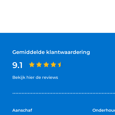
Gemiddelde klantwaardering
9.1
Bekijk hier de reviews
4.5
van
5
sterren
Aanschaf
Onderhoud