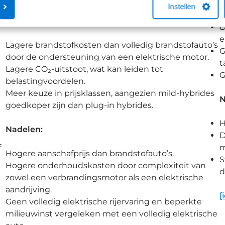
V
Instellen
Voordelen:
L
e
Lagere brandstofkosten dan volledig brandstofauto’s
G
door de ondersteuning van een elektrische motor.
t
Lagere CO₂-uitstoot, wat kan leiden tot
G
belastingvoordelen.
Meer keuze in prijsklassen, aangezien mild-hybrides
N
goedkoper zijn dan plug-in hybrides.
H
Nadelen:
D
f
m
Hogere aanschafprijs dan brandstofauto’s.
S
Hogere onderhoudskosten door complexiteit van
d
zowel een verbrandingsmotor als een elektrische
aandrijving.
[
Geen volledig elektrische rijervaring en beperkte
milieuwinst vergeleken met een volledig elektrische