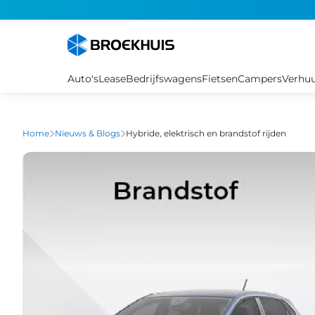
Overslaan
en
naar
de
inhoud
Auto's
Lease
Bedrijfswagens
Fietsen
Campers
Verhu
gaan
Home
Nieuws & Blogs
Hybride, elektrisch en brandstof rijden