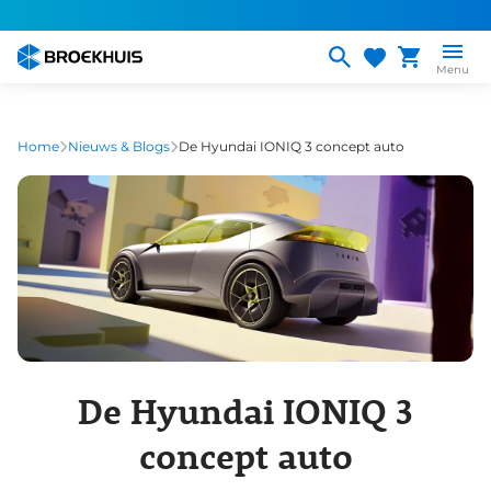
Overslaan
en
naar
Menu
de
inhoud
gaan
Home
Nieuws & Blogs
De Hyundai IONIQ 3 concept auto
De Hyundai IONIQ 3
concept auto