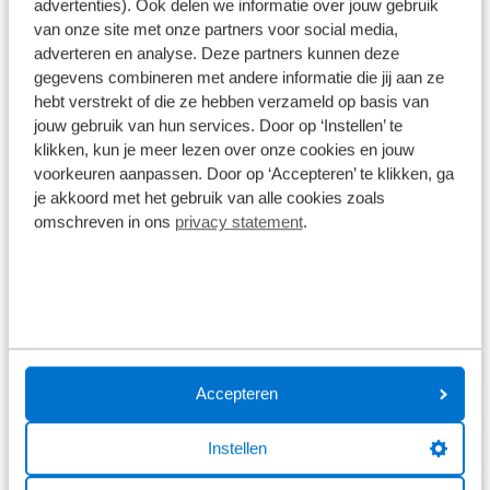
advertenties). Ook delen we informatie over jouw gebruik
van onze site met onze partners voor social media,
adverteren en analyse. Deze partners kunnen deze
gegevens combineren met andere informatie die jij aan ze
hebt verstrekt of die ze hebben verzameld op basis van
jouw gebruik van hun services. Door op ‘Instellen’ te
klikken, kun je meer lezen over onze cookies en jouw
voorkeuren aanpassen. Door op ‘Accepteren’ te klikken, ga
je akkoord met het gebruik van alle cookies zoals
omschreven in ons
privacy statement
.
De EV opnieuw bedacht.
De IONIQ 3 is een Aero Hatch – een nieuw concept
dat het silhouet van een elektrische auto opnieuw
uitvindt. Het combineert de praktische voordelen
van een traditionele hatchback met
Accepteren
aerodynamische efficiëntie en een sportief
karakter.
Instellen