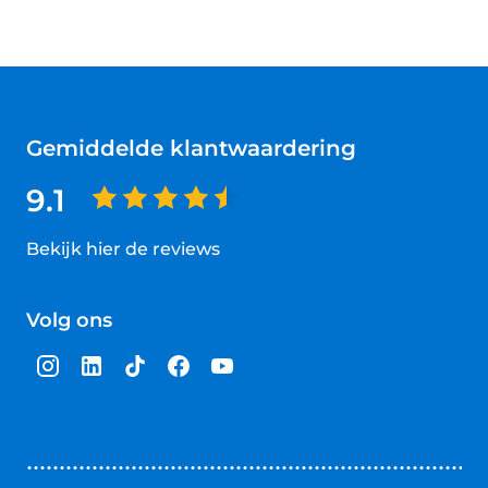
Gemiddelde klantwaardering
9.1
Bekijk hier de reviews
4.5
van
Volg ons
5
sterren