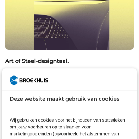
Art of Steel-designtaal.
Met Art of Steel laat de IONIQ 3 zien hoe expressief
staal kan zijn. Dankzij de geavanceerde
staalvormtechnologie creëert het een oppervlak
Deze website maakt gebruik van cookies
en volume die zowel technisch als artistiek
aanvoelt.
Wij gebruiken cookies voor het bijhouden van statistieken
om jouw voorkeuren op te slaan en voor
marketingdoeleinden (bijvoorbeeld het afstemmen van