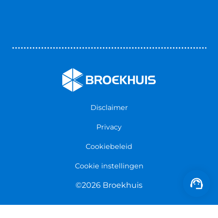
Reparatie & Onderdelen
Autoverhuur
Contact opnemen
Bedrijfswageninrichting
Vestigingen
Zakelijk
Nieuws & Blogs
Verzekeringen
Werken bij Broekhuis
Algemene voorwaarden
Persmap
Disclaimer
Privacy
Cookiebeleid
Cookie instellingen
©2026 Broekhuis