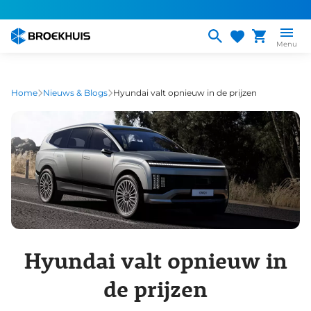
Overslaan
en
naar
Menu
de
inhoud
gaan
Home
Nieuws & Blogs
Hyundai valt opnieuw in de prijzen
Hyundai valt opnieuw in
de prijzen