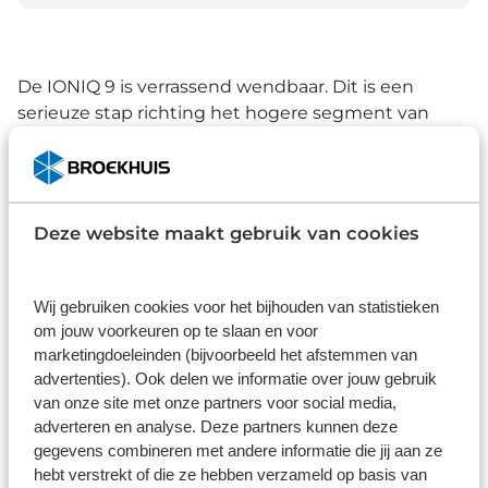
De IONIQ 9 is verrassend wendbaar. Dit is een
serieuze stap richting het hogere segment van
Hyundai...
- TopGear
Deze website maakt gebruik van cookies
Red Dot Award
Wij gebruiken cookies voor het bijhouden van statistieken
om jouw voorkeuren op te slaan en voor
De IONIQ 9 is niet alleen innovatief onder de
marketingdoeleinden (bijvoorbeeld het afstemmen van
motorkap, maar weet ook visueel te imponeren.
advertenties). Ook delen we informatie over jouw gebruik
Met zijn vooruitstrevende en gedurfde design
van onze site met onze partners voor social media,
sleepte deze
SUV
de prestigieuze Red Dot Award in
adverteren en analyse. Deze partners kunnen deze
de wacht, een van de belangrijkste en meest
gegevens combineren met andere informatie die jij aan ze
gerenommeerde designprijzen ter wereld. Deze
hebt verstrekt of die ze hebben verzameld op basis van