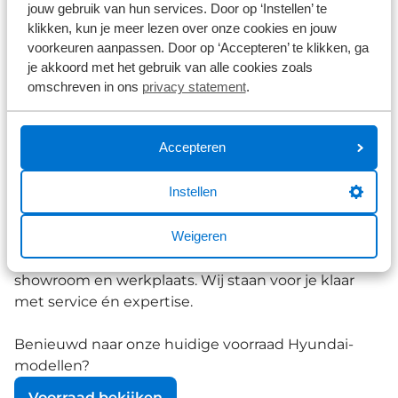
erkenning bevestigt dat de IONIQ 9 niet zomaar
jouw gebruik van hun services. Door op ‘Instellen’ te
klikken, kun je meer lezen over onze cookies en jouw
een
auto
is, maar een statement op wielen.
voorkeuren aanpassen. Door op ‘Accepteren’ te klikken, ga
je akkoord met het gebruik van alle cookies zoals
omschreven in ons
privacy statement
.
Ervaar Hyundai zelf bij Broekhuis
Accepteren
Broekhuis is officieel Hyundai-dealer en helpt je
graag verder met al je vragen of wensen omtrent
Instellen
Hyundai. Of je nu een
proefrit
wilt maken, meer
informatie zoekt of jouw Hyundai volgens de
Weigeren
officiële dealervoorschriften wilt laten
onderhouden, je bent van harte welkom in onze
showroom en werkplaats. Wij staan voor je klaar
met service én expertise.
Benieuwd naar onze huidige voorraad Hyundai-
modellen?
Voorraad bekijken