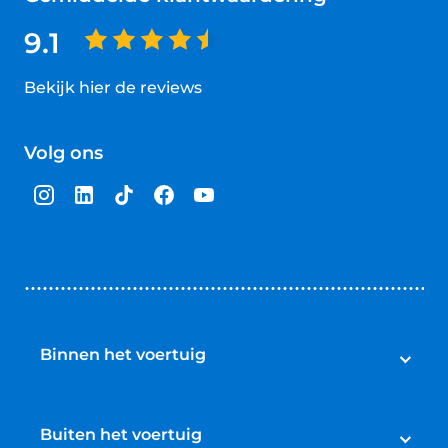
9.1
Bekijk hier de reviews
4.5
van
Volg ons
5
sterren
Binnen het voertuig
Bedrijfswageninrichting
Laadruimtebekleding
Buiten het voertuig