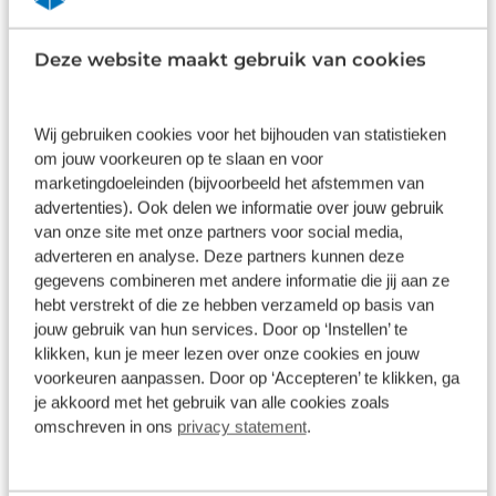
Deze website maakt gebruik van cookies
Vliegtuigrail, spanbanden, netten en meer
Wij gebruiken cookies voor het bijhouden van statistieken
Het zekeren van uw lading start bij het bepalen van
om jouw voorkeuren op te slaan en voor
de juiste constructie. Wat is het beste in uw geval?
marketingdoeleinden (bijvoorbeeld het afstemmen van
Vliegtuigrail
,
spanbanden
,
spanstangen
,
advertenties). Ook delen we informatie over jouw gebruik
ladingnetten
of een combinatie van deze
van onze site met onze partners voor social media,
systemen? Wij helpen u graag bij het maken van
adverteren en analyse. Deze partners kunnen deze
de juiste keuze en adviseren u ook over alle
gegevens combineren met andere informatie die jij aan ze
toebehoren, zoals
bevestigingsogen
,
hebt verstrekt of die ze hebben verzameld op basis van
vloerverankeringspunten en montagepunten. De
jouw gebruik van hun services. Door op ‘Instellen’ te
klikken, kun je meer lezen over onze cookies en jouw
juiste oplossing stemmen we zorgvuldig af op uw
voorkeuren aanpassen. Door op ‘Accepteren’ te klikken, ga
wensen en de vereiste belastbaarheid van het
je akkoord met het gebruik van alle cookies zoals
vastzetsysteem.
omschreven in ons
privacy statement
.
Omdat we werken met verschillende leveranciers,
is ons aanbod bijzonder groot. Hierdoor bent u altijd