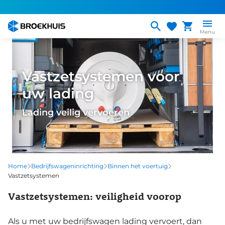
Overslaan
en
naar
Menu
de
inhoud
gaan
Vastzetsystemen voor
uw lading
Lading veilig vervoeren
Home
Bedrijfswageninrichting
Binnen het voertuig
Vastzetsystemen
Vastzetsystemen: veiligheid voorop
Als u met uw bedrijfswagen lading vervoert, dan