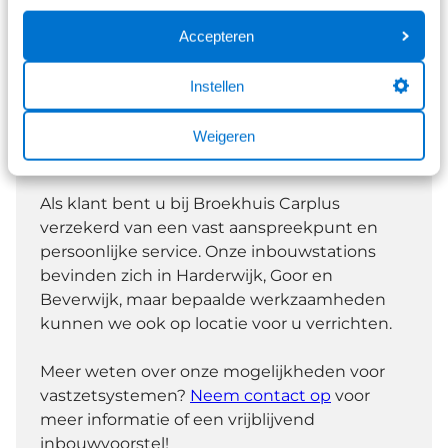
verzekerd van een systeem dat naadloos past bij
Accepteren
uw eisen en wensen voor ladingbeveiliging.
Instellen
Weigeren
Persoonlijke service
Als klant bent u bij Broekhuis Carplus
verzekerd van een vast aanspreekpunt en
persoonlijke service. Onze inbouwstations
bevinden zich in Harderwijk, Goor en
Beverwijk, maar bepaalde werkzaamheden
kunnen we ook op locatie voor u verrichten.
Meer weten over onze mogelijkheden voor
vastzetsystemen?
Neem contact op
voor
meer informatie of een vrijblijvend
inbouwvoorstel!