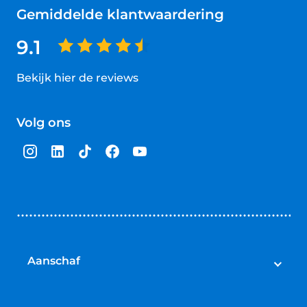
Gemiddelde klantwaardering
9.1
Bekijk hier de reviews
4.5
van
Volg ons
5
sterren
Aanschaf
Elektrische fietsen