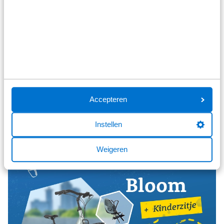
een Ortlieb fietstas cadeau
Ga ontspannen naar je werk en neem je laptop,
documenten of andere spullen eenvoudig mee. Bij
aankoop van een elektrische fiets vanaf € 3000
ontvang je tijdelijk een Ortlieb fietstas cadeau.
Accepteren
Bekijk alle elektrische fietsen
Instellen
Weigeren