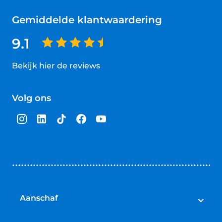
Gemiddelde klantwaardering
9.1
Bekijk hier de reviews
4.5
van
Volg ons
5
sterren
Aanschaf
Auto's