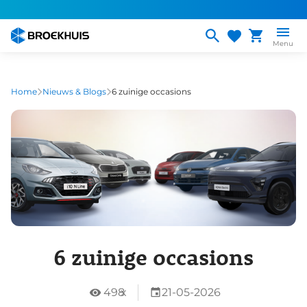
Overslaan
en
naar
Menu
de
inhoud
gaan
Home
Nieuws & Blogs
6 zuinige occasions
6 zuinige occasions
498
x
21-05-2026