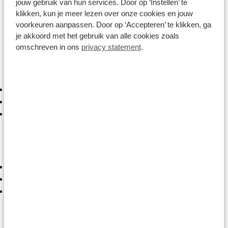
De Golf voelt volwassen aan tijdens het rijden en is
jouw gebruik van hun services. Door op ‘Instellen’ te
geschikt voor zowel dagelijkse ritten als langere
klikken, kun je meer lezen over onze cookies en jouw
afstanden. Daarbij blijven het verbruik en de
voorkeuren aanpassen. Door op ‘Accepteren’ te klikken, ga
je akkoord met het gebruik van alle cookies zoals
gebruikskosten relatief gunstig.
omschreven in ons
privacy statement
.
Pluspunten
Fijn rijcomfort
Zuinige motoren
Degelijke bouwkwaliteit
Minpunten
Relatief minder
Hogere aanschafprijs
Opties verschillen sterk per uitvoering