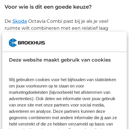
Voor wie is dit een goede keuze?
De
Skoda
Octavia Combi past bij je als je veel
ruimte wilt combineren met een relatief laag
verbruik en comfortabel rijgedrag.
Bekijk onze Skoda Octavia Combi occasions
Deze website maakt gebruik van cookies
Wij gebruiken cookies voor het bijhouden van statistieken
Volkswagen Golf
om jouw voorkeuren op te slaan en voor
marketingdoeleinden (bijvoorbeeld het afstemmen van
De
Volkswagen Golf
is al jaren een van de
advertenties). Ook delen we informatie over jouw gebruik
populairste occasions van Nederland. Dat komt
van onze site met onze partners voor social media,
vooral door de combinatie van comfort,
adverteren en analyse. Deze partners kunnen deze
degelijkheid en efficiënte motoren.
gegevens combineren met andere informatie die jij aan ze
hebt verstrekt of die ze hebben verzameld op basis van