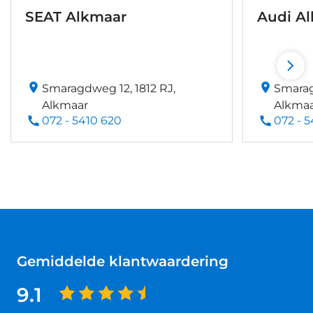
SEAT Alkmaar
Audi A
Smaragdweg 12, 1812 RJ,
Smarag
Alkmaar
Alkma
072 - 5410 620
072 - 
Gemiddelde klantwaardering
9.1