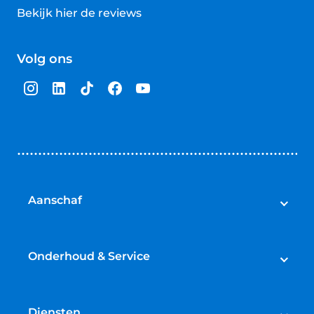
Bekijk hier de reviews
4.5
van
Volg ons
5
sterren
Aanschaf
Auto's
Bedrijfswagens
Onderhoud & Service
Campers
Werkplaatsafspraak maken
Fietsen
APK
Diensten