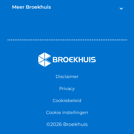
Broekhuis Jaarbeurt
Schadeherstel
Meer Broekhuis
Reparatie & Onderdelen
Autoverhuur
Contact opnemen
Bedrijfswageninrichting
Vestigingen
Zakelijk
Nieuws & Blogs
Verzekeringen
Werken bij Broekhuis
Algemene voorwaarden
Persmap
Disclaimer
Privacy
Cookiebeleid
Cookie instellingen
©2026 Broekhuis