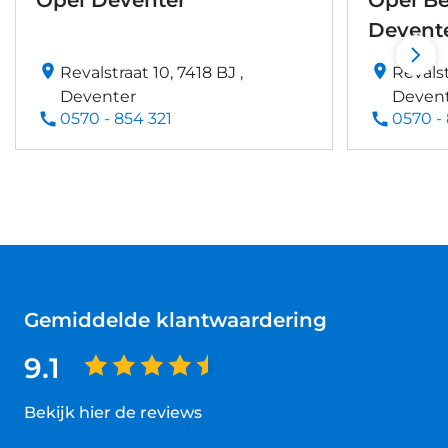
Opel Deventer
Opel Be
Devent
Revalstraat 10, 7418 BJ ,
Revalst
Deventer
Deven
0570 - 854 321
0570 -
Gemiddelde klantwaardering
9.1
Bekijk hier de reviews
4.5