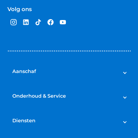
van
Volg ons
5
sterren
Aanschaf
Auto's
Bedrijfswagens
Onderhoud & Service
Campers
Werkplaatsafspraak maken
Fietsen
APK
Diensten
Onderhoud
Lease