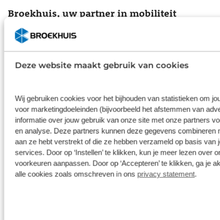
Broekhuis, uw partner in mobiliteit
Naast het kopen, repareren en onderhouden van
uw voertuig, kunt u bij Broekhuis ook terecht voor
financiering,
autoverhuur
en
private lease
.
Deze website maakt gebruik van cookies
Broekhuis is dé partner op het gebied van
mobiliteit. Wij zorgen ervoor dat u helemaal
ontzorgd wordt; hier staan wij persoonlijk voor in!
Wij gebruiken cookies voor het bijhouden van statistieken om j
voor marketingdoeleinden (bijvoorbeeld het afstemmen van adve
informatie over jouw gebruik van onze site met onze partners vo
en analyse. Deze partners kunnen deze gegevens combineren met
aan ze hebt verstrekt of die ze hebben verzameld op basis van 
Volvo Groningen
Fietsen
services. Door op ‘Instellen’ te klikken, kun je meer lezen over
voorkeuren aanpassen. Door op ‘Accepteren’ te klikken, ga je a
Koldingweg 30, 9723 HK,
Sontple
alle cookies zoals omschreven in ons
privacy statement
.
Groningen
Groni
050 - 5492 000
050 - 3