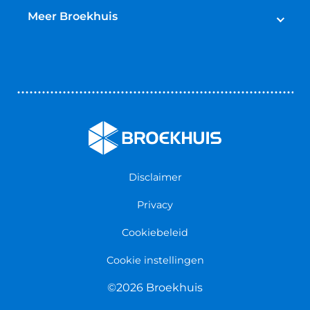
Broekhuis Jaarbeurt
Schadeherstel
Meer Broekhuis
Reparatie & Onderdelen
Autoverhuur
Contact opnemen
Bedrijfswageninrichting
Vestigingen
Zakelijk
Nieuws & Blogs
Verzekeringen
Werken bij Broekhuis
Algemene voorwaarden
Persmap
Disclaimer
Privacy
Cookiebeleid
Cookie instellingen
©2026 Broekhuis