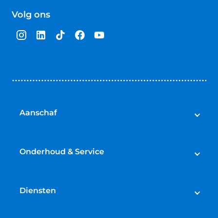
van
Volg ons
5
sterren
Aanschaf
Auto's
Bedrijfswagens
Onderhoud & Service
Campers
Werkplaatsafspraak maken
Fietsen
APK
Diensten
Onderhoud
Lease