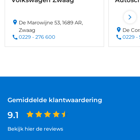
Volkswagen Zwaag
Autosc
De Marowijne 53, 1689 AR,
Zwaag
De Cor
0229 - 276 600
0229 -
Gemiddelde klantwaardering
9.1
Bekijk hier de reviews
4.5