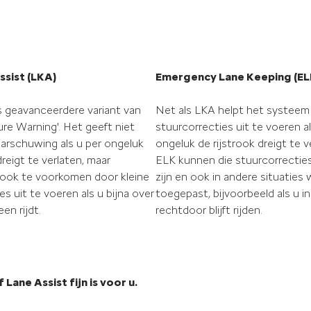
ssist (LKA)
Emergency Lane Keeping (EL
ts geavanceerdere variant van
Net als LKA helpt het systeem
re Warning'. Het geeft niet
stuurcorrecties uit te voeren al
aarschuwing als u per ongeluk
ongeluk de rijstrook dreigt te ve
dreigt te verlaten, maar
ELK kunnen die stuurcorrecties
 ook te voorkomen door kleine
zijn en ook in andere situaties
es uit te voeren als u bijna over
toegepast, bijvoorbeeld als u i
een rijdt.
rechtdoor blijft rijden.
 Lane Assist fijn is voor u.