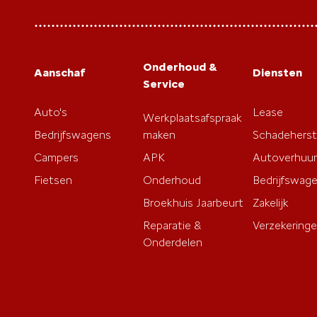
4.5
van
5
sterren
Onderhoud &
Aanschaf
Diensten
Service
Auto's
Lease
Werkplaatsafspraak
Bedrijfswagens
maken
Schadeherst
Campers
APK
Autoverhuur
Fietsen
Onderhoud
Bedrijfswage
Broekhuis Jaarbeurt
Zakelijk
Reparatie &
Verzekering
Onderdelen