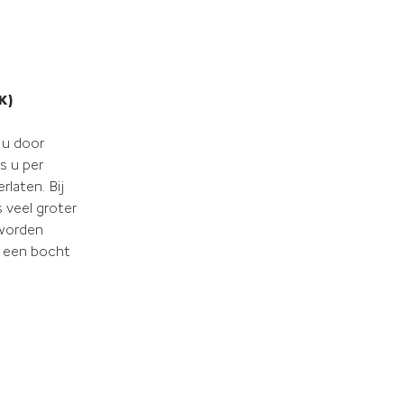
K)
 u door
s u per
rlaten. Bij
 veel groter
 worden
n een bocht