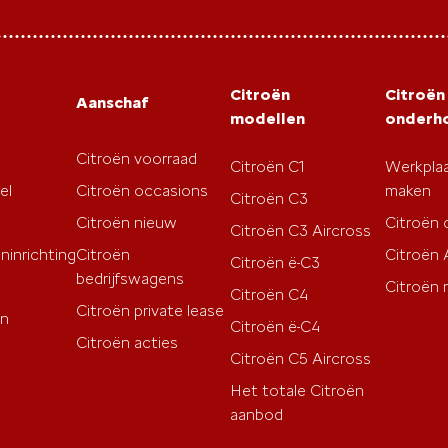
Citroën
Citroën
Aanschaf
modellen
onderh
Citroën voorraad
Citroën C1
Werkplaa
el
Citroën occasions
maken
Citroën C3
Citroën nieuw
Citroën
Citroën C3 Aircross
ninrichting
Citroën
Citroën
Citroën ë-C3
bedrijfswagens
Citroën 
Citroën C4
Citroën private lease
en
Citroën ë-C4
Citroën acties
Citroën C5 Aircross
Het totale Citroën
aanbod