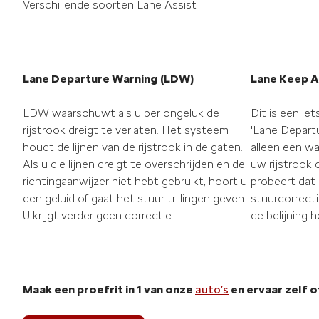
Verschillende soorten Lane Assist
Lane Departure Warning (LDW)
Lane Keep A
LDW waarschuwt als u per ongeluk de
Dit is een ie
rijstrook dreigt te verlaten. Het systeem
'Lane Departu
houdt de lijnen van de rijstrook in de gaten.
alleen een w
Als u die lijnen dreigt te overschrijden en de
uw rijstrook 
richtingaanwijzer niet hebt gebruikt, hoort u
probeert dat
een geluid of gaat het stuur trillingen geven.
stuurcorrecti
U krijgt verder geen correctie
de belijning h
Maak een proefrit in 1 van onze
auto’s
en ervaar zelf of