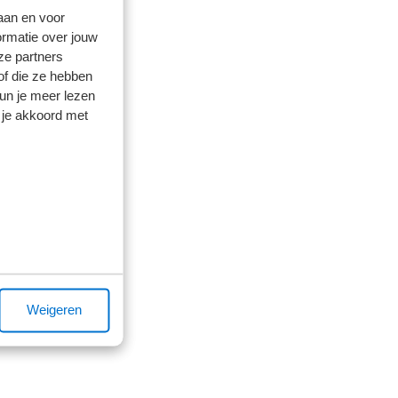
laan en voor
ormatie over jouw
ze partners
of die ze hebben
kun je meer lezen
 je akkoord met
Weigeren