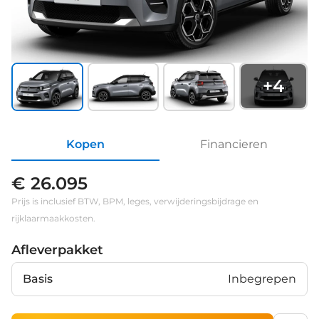
+
4
Kopen
Financieren
€ 26.095
Prijs is inclusief BTW, BPM, leges, verwijderingsbijdrage en
rijklaarmaakkosten.
Afleverpakket
Basis
Inbegrepen