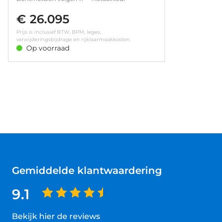
Navigatiesysteem • Comfortstoel(en) • Cruise
€ 26.095
control • Extra getint glas • LED achterlichten •
LED dagrijverlichting • LED koplampen
Prijs is inclusief BTW, BPM, leges,
verwijderingsbijdrage en rijklaarmaakkosten.
Op voorraad
Gemiddelde klantwaardering
9.1
Bekijk hier de reviews