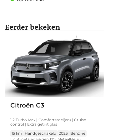
Extra getint glas
Eerder bekeken
Citroën C3
1.2 Turbo Max | Comfortstoel(en) | Cruise
control | Extra getint glas
15 km
Handgeschakeld
2025
Benzine
Lichtmetalen velgen 17" • Metaalkleur •