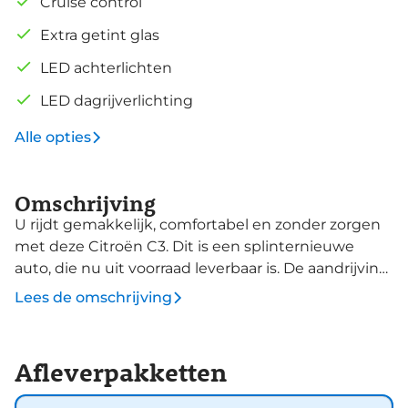
Cruise control
Extra getint glas
LED achterlichten
LED dagrijverlichting
Alle opties
Omschrijving
U rijdt gemakkelijk, comfortabel en zonder zorgen
met deze Citroën C3. Dit is een splinternieuwe
auto, die nu uit voorraad leverbaar is. De aandrijving
komt voor rekening van een benzinemotor en een
Lees de omschrijving
handgeschakelde zesversnellingsbak. Zitten in
weldadige comfortstoelen : uw rug zal u dankbaar
zijn. Bij de zeer complete uitrusting van deze auto
Afleverpakketten
behoren ook 17 inch lichtmetalen velgen, LED
koplampen, geluidsisolerende ramen, in delen