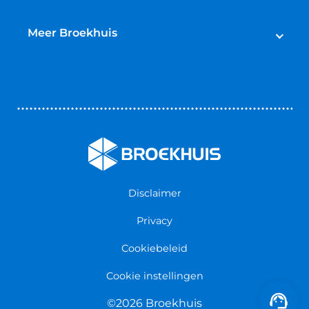
Lease
Broekhuis Jaarbeurt
Schadeherstel
Meer Broekhuis
Reparatie & Onderdelen
Autoverhuur
Contact opnemen
Bedrijfswageninrichting
Vestigingen
Zakelijk
Nieuws & Blogs
Verzekeringen
Werken bij Broekhuis
Algemene voorwaarden
Persmap
Disclaimer
Privacy
Cookiebeleid
Cookie instellingen
©2026 Broekhuis