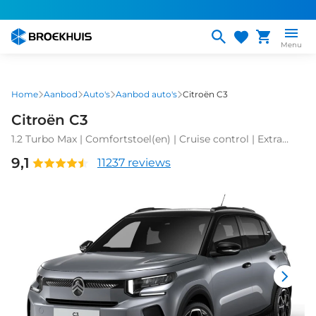
Overslaan
en
naar
Menu
de
inhoud
gaan
Home
Aanbod
Auto's
Aanbod auto's
Citroën C3
Citroën C3
1.2 Turbo Max | Comfortstoel(en) | Cruise control | Extra
getint glas
9,1
11237 reviews