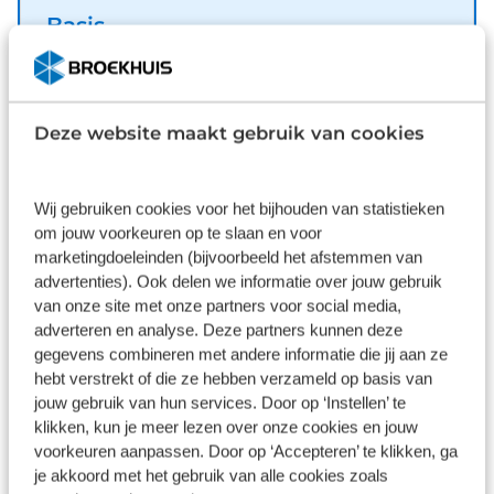
neerklapbare achterbank en LED-achterlichten.
Basis
Met de achteruitrijcamera ziet u precies wat er
Inbegrepen
achter de auto gebeurt. Uw smartphone wordt een
dashboard, met alle functies in beeld. Dankzij
Dit pakket is standaard inbegrepen. We vinden het
Connected Services en de speciale app. Deze
logisch dat u op kwaliteit kunt rekenen en we laten
Deze website maakt gebruik van cookies
Citroën is voorzien van spraakbediening voor het
u graag weten wat u kunt verwachten.
navigatiesysteem en voor het audio-
Inhoud
Gekozen
installatiesysteem met DAB-ontvangst. Maar u
Wij gebruiken cookies voor het bijhouden van statistieken
kunt ook de knoppen op het stuur gebruiken.
om jouw voorkeuren op te slaan en voor
Voorzien van een draadloze oplaadmogelijkheid
marketingdoeleinden (bijvoorbeeld het afstemmen van
voor telefoons om onderweg de accu van de
advertenties). Ook delen we informatie over jouw gebruik
van onze site met onze partners voor social media,
smartphone bij te laden. De auto is ook uitgevoerd
adverteren en analyse. Deze partners kunnen deze
met electronic climate control. Met regensensor,
Wat klanten over ons zeggen
gegevens combineren met andere informatie die jij aan ze
cruise control, automatisch dimmende
hebt verstrekt of die ze hebben verzameld op basis van
binnenspiegel, centrale deurvergrendeling met
9,1
jouw gebruik van hun services. Door op ‘Instellen’ te
afstandsbediening en verstelbaar stuur is deze
klikken, kun je meer lezen over onze cookies en jouw
Citroën helemaal compleet. Het rijden met deze
11237 reviews
voorkeuren aanpassen. Door op ‘Accepteren’ te klikken, ga
Citroën wordt nog meer ontspannen dankzij de
je akkoord met het gebruik van alle cookies zoals
innovatieve technieken die onderweg over uw