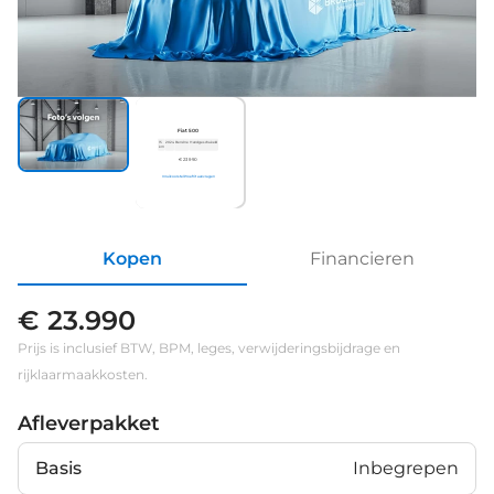
Fiat 500
15
2024
Benzine
Handgeschakeld
km
€ 23.990
Inruilvoorstel
Proefrit aanvragen
Kopen
Financieren
€ 23.990
Prijs is inclusief BTW, BPM, leges, verwijderingsbijdrage en
rijklaarmaakkosten.
Afleverpakket
Basis
Inbegrepen