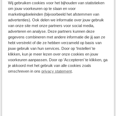
Wij gebruiken cookies voor het bijhouden van statistieken
motor stuurt u deze auto vlot door het verkeer
Lees de omschrijving
om jouw voorkeuren op te slaan en voor
heen. Het panoramadak zorgt voor zicht, licht en
marketingdoeleinden (bijvoorbeeld het afstemmen van
een enorm ruimtelijk gevoel. Bij de zeer complete
advertenties). Ook delen we informatie over jouw gebruik
uitrusting van deze auto behoren ook 15 inch
van onze site met onze partners voor social media,
Afleverpakketten
lichtmetalen velgen, LED-dagrijverlichting, in delen
adverteren en analyse. Deze partners kunnen deze
neerklapbare achterbank en snelheidsafhankelijke
gegevens combineren met andere informatie die jij aan ze
hebt verstrekt of die ze hebben verzameld op basis van
stuurbekrachtiging. Een gevisualiseerd overzicht
Basis
jouw gebruik van hun services. Door op ‘Instellen’ te
van alle belangrijke functies wordt geleverd door
Inbegrepen
klikken, kun je meer lezen over onze cookies en jouw
het digitale dashboard. Het spreekt voor zich dat
voorkeuren aanpassen. Door op ‘Accepteren’ te klikken, ga
een auto als deze ook van automatische
Dit pakket is standaard inbegrepen. We vinden het
je akkoord met het gebruik van alle cookies zoals
airconditioning is voorzien. Op het stuur bevinden
logisch dat u op kwaliteit kunt rekenen en we laten
omschreven in ons
privacy statement
.
zich ook de schakelaars waarmee u de audio
u graag weten wat u kunt verwachten.
bedient. Met de DAB-ontvanger heeft u keuze uit
Inhoud
Gekozen
talloze digitale radiozenders met de allerhoogste
geluidskwaliteit. Boem is ho? Niet bij deze Fiat 500.
De piepjes van de parkeersensoren waarschuwen u
op tijd voor obstakels. Ook cruise control, centrale
portiervergrendeling, boordcomputer en