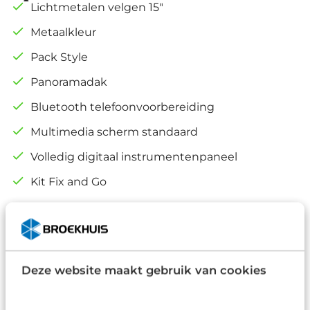
Lichtmetalen velgen 15"
Metaalkleur
Pack Style
Panoramadak
Bluetooth telefoonvoorbereiding
Multimedia scherm standaard
Volledig digitaal instrumentenpaneel
Kit Fix and Go
Alle opties
Omschrijving
Deze website maakt gebruik van cookies
Met een auto als deze Fiat 500 komt u absoluut
goed voor de dag. Deze gloednieuwe auto is per
direct uit onze voorraad leverbaar. Met zijn pittige