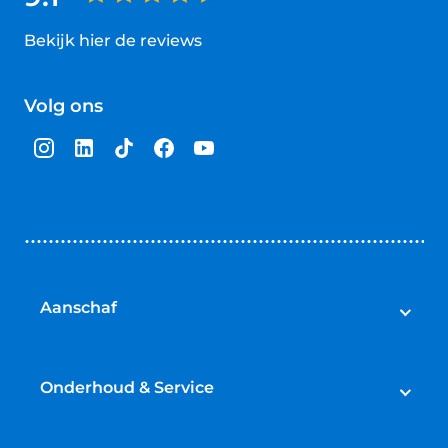
Bekijk hier de reviews
4.5
van
Volg ons
5
sterren
Aanschaf
Auto's
Bedrijfswagens
Onderhoud & Service
Campers
Werkplaatsafspraak maken