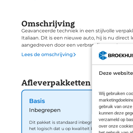
Omschrijving
Geavanceerde techniek in een stijlvolle verpak
Italiaan. Dit is een nieuwe auto, hij is nu direc
aangedreven door een verbrandingsmotor en ee
en vriendelijk voor het milieu. Bij de zeer co
Lees de omschrijving
LED-dagrijverlichting, elektrische handrem en
op het stuur bedient u het audiosysteem zon
Deze website
parkeervak is te klein dankzij de assistentie v
Afleverpakketten
comfortabele snelheid houdt u feilloos aan met
airconditioning voor verkoeling. In het voorja
Wij gebruiken coo
ramen. De Fiat Grande Panda is uw trouwe par
marketingdoeleind
Basis
de situatie op en om de weg in de gaten. Vol
gebruik van onze 
daarbij ingrijpen om u voor gevaarlijke situati
Inbegrepen
kunnen deze gegev
de verkeersborddetectie de actuele verkeers
verzameld op basi
Dit pakket is standaard inbegrepen. We vinden
neemt tekenen van vermoeidheid waar bij de 
over onze cookies
het logisch dat u op kwaliteit kunt rekenen en
daardoor ongelukken gebeuren. We hebben on
het gebruik van a