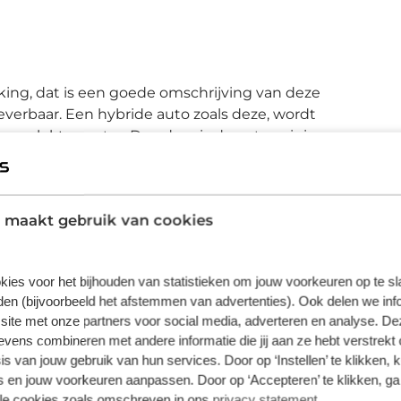
king, dat is een goede omschrijving van deze
t leverbaar. Een hybride auto zoals deze, wordt
n elektromotor. Daardoor is de auto zuinig
mplete uitrusting van deze auto behoren ook
 LED-achterlichten. Met de audiobediening
der uw ogen van de weg te halen. Geen
 maakt gebruik van cookies
an de parkeersensoren. Een stabiele en
 de cruise control. In de zomer zorgt de
ar en najaar voorkomt het systeem beslagen
kies voor het bijhouden van statistieken om jouw voorkeuren op te s
tner onderweg, want hij houdt continu voor u
en (bijvoorbeeld het afstemmen van advertenties). Ook delen we inf
automatische veiligheidssystemen kunnen
site met onze partners voor social media, adverteren en analyse. De
es te behoeden. In het instrumentarium laat
ens combineren met andere informatie die jij aan ze hebt verstrekt 
borden zien. Vermoeidsheidsherkenning
s van jouw gebruik van hun services. Door op ‘Instellen’ te klikken, 
bestuurder. Het systeem voorkomt dat er
 en jouw voorkeuren aanpassen. Door op ‘Accepteren’ te klikken, ga
s best gedaan om de kwaliteit van deze
lle cookies zoals omschreven in ons
privacy statement
.