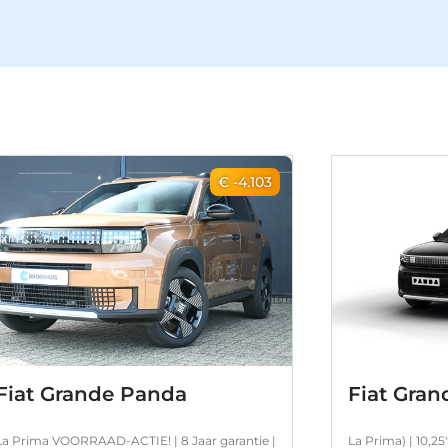
€ -4.103
Fiat Grande Panda
Fiat Gra
La Prima VOORRAAD-ACTIE! | 8 Jaar garantie |
La Prima) | 10,2