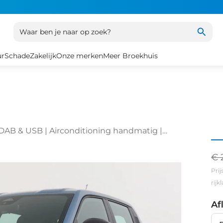
Waar ben je naar op zoek?
ur
Schade
Zakelijk
Onze merken
Meer Broekhuis
 DAB & USB | Airconditioning handmatig |
€ 
Prij
rij
Af