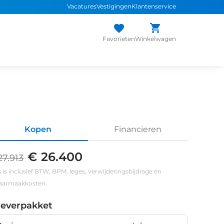
Vacatures
Vestigingen
Klantenservice
Favorieten
Winkelwagen
Kopen
Financieren
€ 26.400
27.913
s is inclusief BTW, BPM, leges, verwijderingsbijdrage en
klaarmaakkosten.
leverpakket