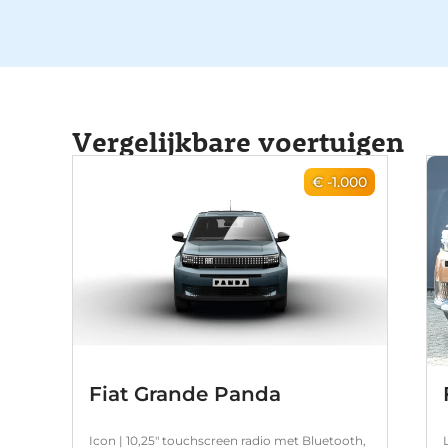
Vergelijkbare voertuigen
€ -1.000
Fiat Grande Panda
Icon | 10,25" touchscreen radio met Bluetooth,