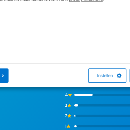
toch niets boven een proefrit. Als u contact
met ons opneemt, zetten we de auto voor u klaar. We horen graag van u. .
ns zeggen
Instellen
5
4
3
2
1