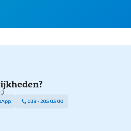
ijkheden?
g.
sApp
038 - 205 03 00