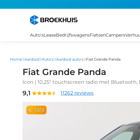
Overslaan
en
naar
de
inhoud
Auto's
Lease
Bedrijfswagens
Fietsen
Campers
Verhu
gaan
Home
Aanbod
Auto's
Aanbod auto's
Fiat Grande Panda
Fiat Grande Panda
Icon | 10,25" touchscreen radio met Bluetooth,
Cruise Control incl. speed limiter
9,1
11262 reviews
€ -1.513