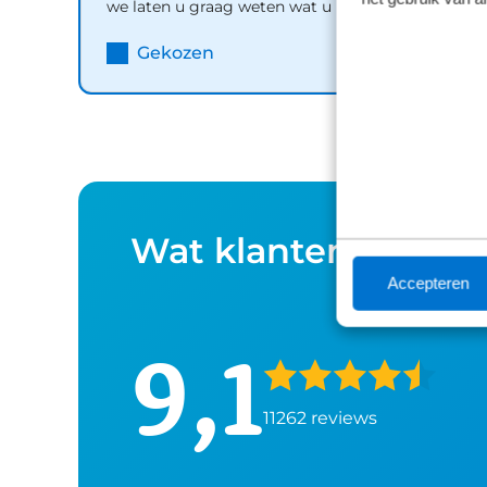
we laten u graag weten wat u kunt verwachten.
Grande Panda aan u uit te leggen, maar er gaat 
Inhoud
Gekozen
Wat klanten over o
Accepteren
9,1
11262 reviews