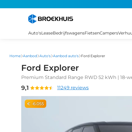
Overslaan
en
naar
de
inhoud
Auto's
Lease
Bedrijfswagens
Fietsen
Campers
Verhu
gaan
Home
Aanbod
Auto's
Aanbod auto's
Ford Explorer
Ford Explorer
Premium Standard Range RWD 52 kWh | 18-weg
| Achteruitrijcamera
9,1
11249 reviews
€ -6.055