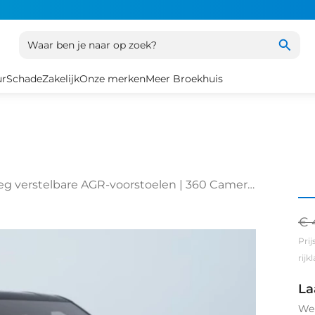
Waar ben je naar op zoek?
ur
Schade
Zakelijk
Onze merken
Meer Broekhuis
 verstelbare AGR-voorstoelen | 360 Camera
€ 
Prij
rij
La
We 