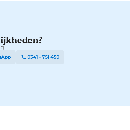
ijkheden?
g.
sApp
0341 - 751 450