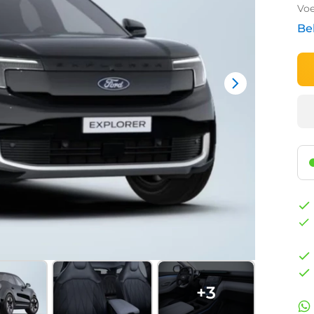
Voe
Be
+
3