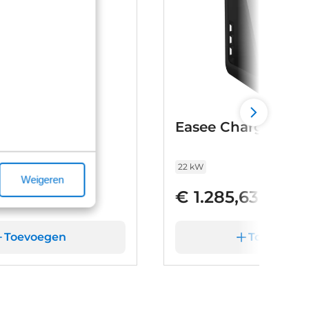
rt
Easee Charge Max
22 kW
Weigeren
55
€ 1.285,63
Toevoegen
Toevoege