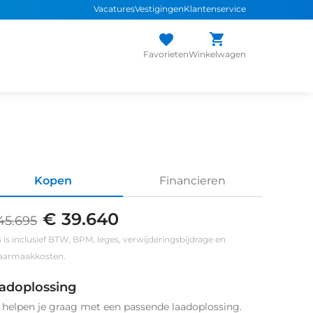
Vacatures
Vestigingen
Klantenservice
Favorieten
Winkelwagen
Kopen
Financieren
€ 39.640
45.695
s is inclusief BTW, BPM, leges, verwijderingsbijdrage en
klaarmaakkosten.
adoplossing
helpen je graag met een passende laadoplossing.