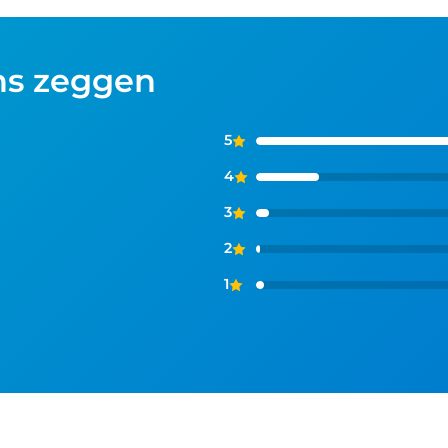
ns zeggen
5
4
3
2
1