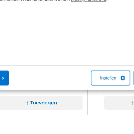
Cube Basic+
Cube Sma
11 kW
22 kW
Instellen
€ 1.179,75
€ 1.397,
Toevoegen