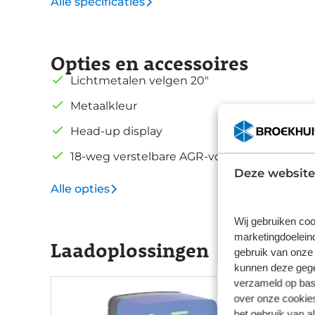
Alle specificaties
Opties en accessoires
Lichtmetalen velgen 20"
Metaalkleur
Head-up display
18-weg verstelbare AGR-voorstoelen
Deze website
Alle opties
Wij gebruiken coo
marketingdoeleind
Laadoplossingen
gebruik van onze 
kunnen deze gegev
verzameld op basi
over onze cookies
het gebruik van a