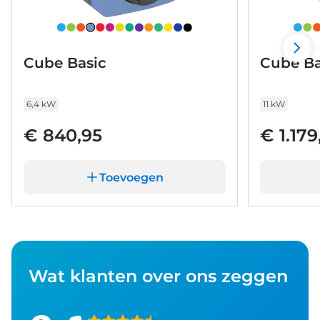
Cube Basic
Cube Ba
6,4 kW
11 kW
€ 840,95
€ 1.179
Toevoegen
Wat klanten over ons zeggen