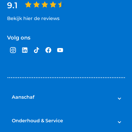
9.1
Bekijk hier de reviews
4.5
van
Volg ons
5
sterren
Aanschaf
Auto's
Bedrijfswagens
Onderhoud & Service
Campers