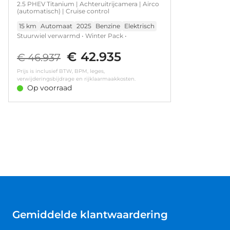
2.5 PHEV Titanium | Achteruitrijcamera | Airco
(automatisch) | Cruise control
15 km
Automaat
2025
Benzine
Elektrisch
Stuurwiel verwarmd • Winter Pack •
Achteruitrijcamera • Airco (automatisch) •
€ 42.935
Cruise control • Keyless entry • Keyless start •
€ 46.937
Parkeersensor achter • Parkeersensor voor •
Prijs is inclusief BTW, BPM, leges,
Trekhaak elektrisch uitklapbaar • Verwarmde
verwijderingsbijdrage en rijklaarmaakkosten.
voorruit • Voorstoelen verwarmd
Op voorraad
Gemiddelde klantwaardering