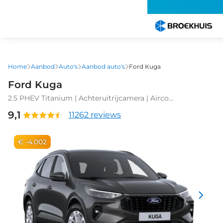
Overslaan
en
naar
de
inhoud
gaan
Home
Aanbod
Auto's
Aanbod auto's
Ford Kuga
Ford Kuga
2.5 PHEV Titanium | Achteruitrijcamera | Airco
(automatisch) | Cruise control
9,1
11262 reviews
€ -4.002