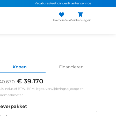
Vacatures
Vestigingen
Klantenservice
Favorieten
Winkelwagen
Kopen
Financieren
€ 39.170
40.670
s is inclusief BTW, BPM, leges, verwijderingsbijdrage en
klaarmaakkosten.
leverpakket