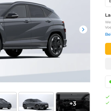
La
We 
Voe
Be
+
3