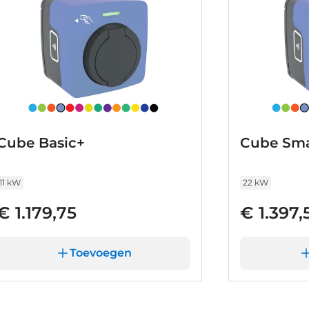
ds veilig onderweg. We kunnen ons
aten de auto graag aan u zien, dan vertellen
 eventueel kunnen bieden.
Cube Basic+
Cube Sma
11 kW
22 kW
€ 1.179,75
€ 1.397,
Toevoegen