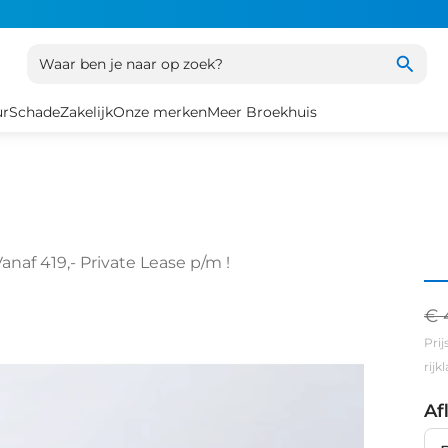
Waar ben je naar op zoek?
ur
Schade
Zakelijk
Onze merken
Meer Broekhuis
anaf 419,- Private Lease p/m !
€ 
Prij
rij
Af