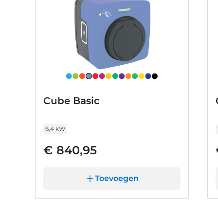
bandenspanningcontrolesysteem, bent u stee
voorstellen dat u deze auto wilt bekijken. We l
we u meteen welke financieringsvormen we u
Cube Basic
6,4 kW
€ 840,95
Toevoegen