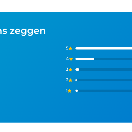
ns zeggen
5
4
3
2
1