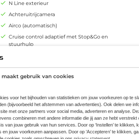
N Line exterieur
Achteruitrijcamera
Airco (automatisch)
Cruise control adaptief met Stop&Go en
stuurhulp
 maakt gebruik van cookies
e volledig elektrische Hyundai Kona Electric
kies voor het bijhouden van statistieken om jouw voorkeuren op te s
 en geweldige prestaties. De fluisterstille
en (bijvoorbeeld het afstemmen van advertenties). Ook delen we inf
nder uitstoot. Maar wel met fiscaal voordeel!
site met onze partners voor social media, adverteren en analyse. De
ect leverbaar. De krachtige motor geeft deze
ens combineren met andere informatie die jij aan ze hebt verstrekt 
 bijrijder krijgen een warm welkom: deze
s van jouw gebruik van hun services. Door op ‘Instellen’ te klikken, 
are voorstoelen. Een heerlijk luxe optie van
 en jouw voorkeuren aanpassen. Door op ‘Accepteren’ te klikken, ga
e uitrusting van deze Hyundai behoren ook 19
lle cookies zoals omschreven in ons
privacy statement
.