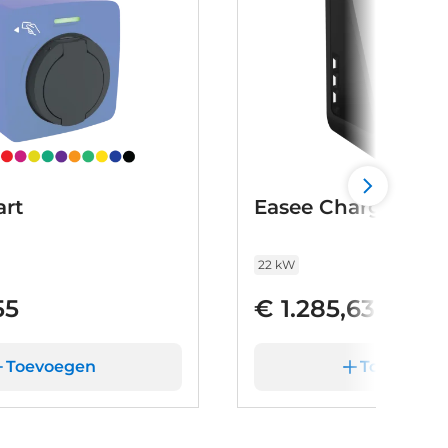
rt
Easee Charge Max
22 kW
55
€ 1.285,63
Toevoegen
Toevoege