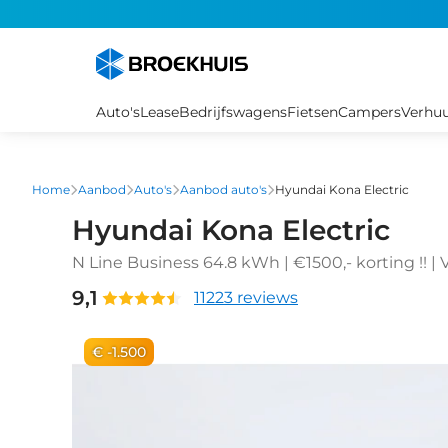
Overslaan
en
naar
de
inhoud
Auto's
Lease
Bedrijfswagens
Fietsen
Campers
Verhu
gaan
Home
Aanbod
Auto's
Aanbod auto's
Hyundai Kona Electric
Hyundai Kona Electric
N Line Business 64.8 kWh | €1500,- korting !! | V
9,1
11223 reviews
€ -1.500