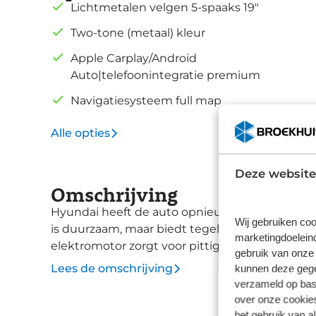
Lichtmetalen velgen 5-spaaks 19"
Two-tone (metaal) kleur
Apple Carplay/Android
Auto|telefoonintegratie premium
Navigatiesysteem full map
Alle opties
Deze website
Omschrijving
Hyundai heeft de auto opnieuw uitgevonden. D
Wij gebruiken coo
is duurzaam, maar biedt tegelijk veel rijcomfort
marketingdoeleind
elektromotor zorgt voor pittige rijprestaties zo
gebruik van onze 
Het gaat hier om een nieuwe auto, hij is nu dir
kunnen deze gegev
Lees de omschrijving
Hyundai uitstekende prestaties. Bestuurder en
verzameld op basi
Hyundai Kona Electric is voorzien van verwarmb
over onze cookies
deze auto is het verwarmbare stuurwiel. Tot d
het gebruik van a