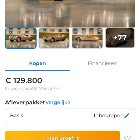
+
77
Kopen
Financieren
€ 129.800
Prijs is inclusief BTW en BPM.
Afleverpakket
Vergelijk
Basis
Inbegrepen
Plan proefrit