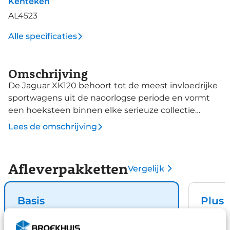
Kenteken
AL4523
Alle specificaties
Omschrijving
De Jaguar XK120 behoort tot de meest invloedrijke
sportwagens uit de naoorlogse periode en vormt
een hoeksteen binnen elke serieuze collectie
klassieke sportauto’s. Met zijn elegante proporties,
Lees de omschrijving
opencarrosserie en baanbrekende prestaties zette
Jaguar begin jaren vijftig de internationale
standaard. Dit exemplaar uit 1952 vertegenwoordigt
Afleverpakketten
Vergelijk
die geschiedenis in een zorgvuldig samengestelde
en correct gespecificeerde uitvoering, met
aandacht voor herkomst, documentatie en
Basis
Plus
presentatie. De XK120 werd in 1948 geïntroduceerd
Inbegrepen
€ 995
en verwierf onmiddellijk wereldwijde faam als