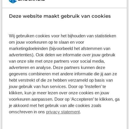
snelste productieauto van zijn tijd. Het model
Dit pakket is standaard inbegrepen. We
Wilt u 
markeerde Jaguars definitieve doorbraak als
vinden het logisch dat u op kwaliteit
garanti
sportwagenfabrikant en vormde de technische
Deze website maakt gebruik van cookies
kunt rekenen en we laten u graag weten
check d
basis voor latere iconen, zowel op de weg als in
wat u kunt verwachten.
juiste k
gebruik
competitie verband. Dit specifieke exemplaar werd
Wij gebruiken cookies voor het bijhouden van statistieken
geproduceerd op 3 juli 1952 en nieuw geleverd via
Inhoud
Gekozen
Kie
om jouw voorkeuren op te slaan en voor
Hornburg in Los Angeles, Verenigde Staten. De
marketingdoeleinden (bijvoorbeeld het afstemmen van
auto verliet de fabriek als Left Hand Drive Open
advertenties). Ook delen we informatie over jouw gebruik
Two-Seater, uitgevoerd in Bronze, met een Biscuit
van onze site met onze partners voor social media,
&amp; Tan interieur en een Fawn softtop. De
adverteren en analyse. Deze partners kunnen deze
originele fabrieksspecificatie is volledig bevestigd
gegevens combineren met andere informatie die jij aan ze
door het officiële Jaguar Daimler Heritage Trust
Wat klanten over ons zeggen
hebt verstrekt of die ze hebben verzameld op basis van
Certificate, waaruit blijkt dat chassis, motor en
jouw gebruik van hun services. Door op ‘Instellen’ te
versnellingsbak matching numbers zijn. Voor
9,1
klikken, kun je meer lezen over onze cookies en jouw
verzamelaars vormt dit een essentieel fundament.
voorkeuren aanpassen. Door op ‘Accepteren’ te klikken, ga
11237 reviews
je akkoord met het gebruik van alle cookies zoals
Deze Jaguar XK120 onderscheidt zich door zijn
omschreven in ons
privacy statement
.
heldere en goed gedocumenteerde achtergrond.
In de afgelopen jaren is de auto zorgvuldig
8882 reviews
5
cosmetisch verfijnd bij Brooks Classics, met als