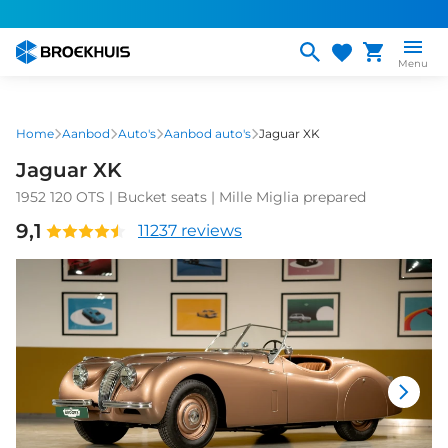
Overslaan
en
naar
Menu
de
inhoud
gaan
Home
Aanbod
Auto's
Aanbod auto's
Jaguar XK
Jaguar XK
1952 120 OTS | Bucket seats | Mille Miglia prepared
9,1
11237 reviews