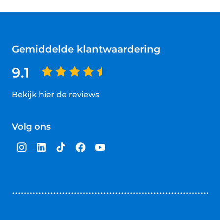
Gemiddelde klantwaardering
9.1
Bekijk hier de reviews
4.5
van
Volg ons
5
sterren