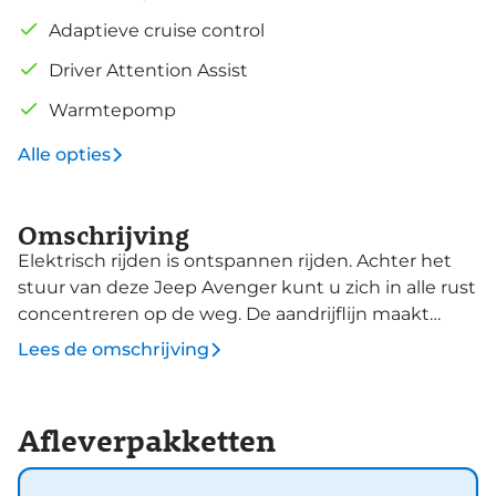
Adaptieve cruise control
Driver Attention Assist
Warmtepomp
Alle opties
Omschrijving
Elektrisch rijden is ontspannen rijden. Achter het
stuur van deze Jeep Avenger kunt u zich in alle rust
concentreren op de weg. De aandrijflijn maakt
gebruik van de meest moderne accutechniek,
Lees de omschrijving
zodat het opladen in zo kort mogelijke tijd gebeurt.
Het rijbereik van deze auto is groot genoeg om er
de meest voorkomende dagelijkse ritten mee te
Afleverpakketten
maken. U hoeft niet langer te wachten, deze
splinternieuwe auto is nu direct beschikbaar Een