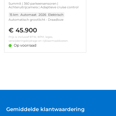
Summit | 360 parkeersensoren |
Achteruitrijcamera | Adaptieve cruise control
15 km
Automaat
2026
Elektrisch
Automatisch grootlicht • Draadloze
telefoonlader • 360 parkeersensoren •
€ 45.900
Achteruitrijcamera • Adaptieve cruise control •
Driver Attention Assist • Warmtepomp
Prijs is inclusief BTW, BPM, leges,
verwijderingsbijdrage en rijklaarmaakkosten.
Op voorraad
Gemiddelde klantwaardering