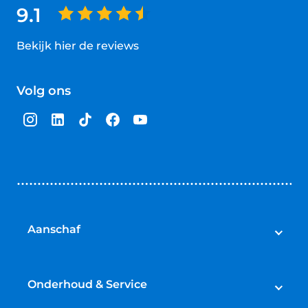
9.1
Bekijk hier de reviews
4.5
van
Volg ons
5
sterren
Aanschaf
Auto's
Bedrijfswagens
Onderhoud & Service
Campers