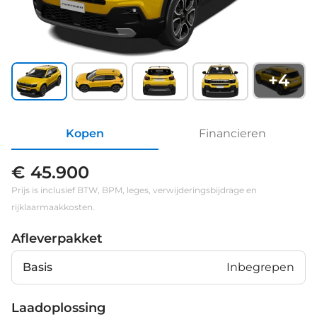
+
4
Kopen
Financieren
€ 45.900
Prijs is inclusief BTW, BPM, leges, verwijderingsbijdrage en
rijklaarmaakkosten.
Afleverpakket
Basis
Inbegrepen
Laadoplossing