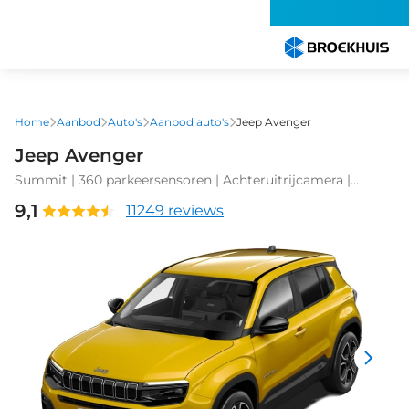
Overslaan
en
naar
de
inhoud
gaan
Home
Aanbod
Auto's
Aanbod auto's
Jeep Avenger
Jeep Avenger
Summit | 360 parkeersensoren | Achteruitrijcamera |
Adaptieve cruise control
9,1
11249 reviews