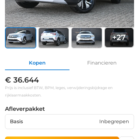
+
27
Kopen
Financieren
€ 36.644
Prijs is inclusief BTW, BPM, leges, verwijderingsbijdrage en
rijklaarmaakkosten.
Afleverpakket
Basis
Inbegrepen