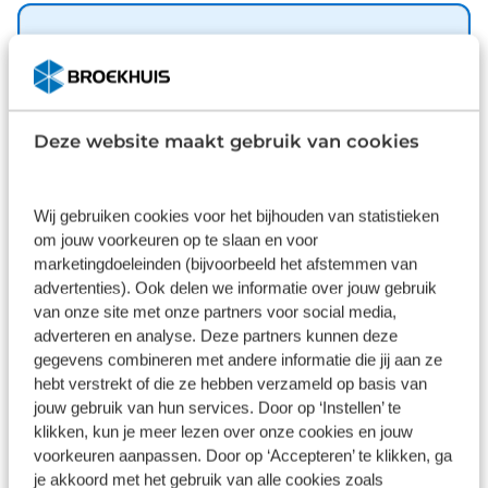
handeling tevoorschijn haalt. U wordt in deze auto
ook getrakteerd op LED koplampen, elektrische
Basis
handrem, donker getint glas achter, in delen
Inbegrepen
neerklapbare achterbank en LED-achterlichten.
Overzichtelijk en veilig parkeren met de
Dit pakket is standaard inbegrepen. We vinden het
achteruitrijcamera. Overal en altijd. Met de
Deze website maakt gebruik van cookies
logisch dat u op kwaliteit kunt rekenen en we laten
aanwezige airconditioning bepaalt u zelf het
u graag weten wat u kunt verwachten.
binnenklimaat. Zoals u mag verwachten van deze
Inhoud
Gekozen
Wij gebruiken cookies voor het bijhouden van statistieken
Opel Frontera is hij uitgerust met een reeks aan
om jouw voorkeuren op te slaan en voor
actieve veiligheidssystemen. Natuurlijk is dit een
marketingdoeleinden (bijvoorbeeld het afstemmen van
splinternieuwe auto en hij wordt dus geleverd met
advertenties). Ook delen we informatie over jouw gebruik
volledige fabrieksgarantie. Daarbij kunnen we u
van onze site met onze partners voor social media,
verschillende gunstige financieringsvormen
adverteren en analyse. Deze partners kunnen deze
aanbieden. We maken graag een afspraak met u.
Wat klanten over ons zeggen
gegevens combineren met andere informatie die jij aan ze
hebt verstrekt of die ze hebben verzameld op basis van
jouw gebruik van hun services. Door op ‘Instellen’ te
9,1
klikken, kun je meer lezen over onze cookies en jouw
11262 reviews
voorkeuren aanpassen. Door op ‘Accepteren’ te klikken, ga
je akkoord met het gebruik van alle cookies zoals