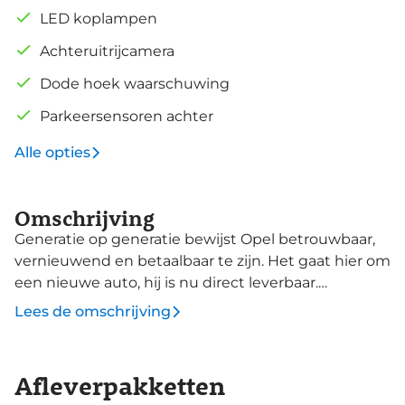
LED koplampen
Achteruitrijcamera
Dode hoek waarschuwing
Parkeersensoren achter
Alle opties
Omschrijving
Generatie op generatie bewijst Opel betrouwbaar,
vernieuwend en betaalbaar te zijn. Het gaat hier om
een nieuwe auto, hij is nu direct leverbaar.
Brandstofmotor, elektromotor? Deze hybride Opel
Lees de omschrijving
Frontera combineert ze. En dat is te merken bij de
pomp, want die ziet u voortaan minder vaak. Dit is
een echte veelzijdige auto. Kijk bijvoorbeeld eens
Afleverpakketten
naar de handige derde zitrij, die u met een simpele