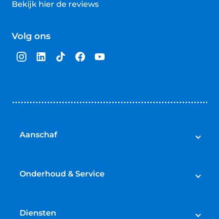
Bekijk hier de reviews
4.5
van
Volg ons
5
sterren
Aanschaf
Auto's
Bedrijfswagens
Onderhoud & Service
Campers
Werkplaatsafspraak maken
Fietsen
APK
Diensten