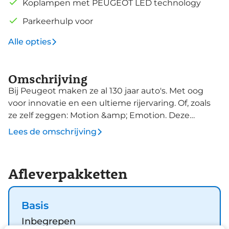
Koplampen met PEUGEOT LED technology
Parkeerhulp voor
Alle opties
Omschrijving
Bij Peugeot maken ze al 130 jaar auto's. Met oog
voor innovatie en een ultieme rijervaring. Of, zoals
ze zelf zeggen: Motion &amp; Emotion. Deze
nieuwe auto is nu uit voorraad leverbaar. Het is een
Lees de omschrijving
hybride, daardoor is de auto zuinig met brandstof.
Natuurlijk behoren LED-koplampen en donker
getint glas achter ook tot de uitrusting van deze
Afleverpakketten
complete auto. Liever gepiep dan gekraak? Dan
zult u blij zijn met de aanwezige parkeersensoren!
De aanwezige cruise control scheelt lekker in
Basis
brandstofkosten. En ook bij de flitspaal. Ja, ook
Inbegrepen
airconditioning is in deze auto aanwezig. U bent in