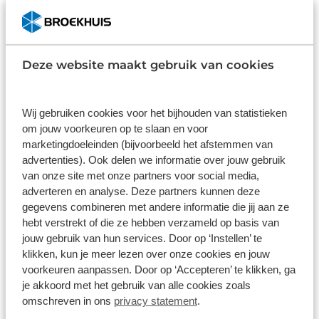
deze Peugeot ook voorzien van automatisch
Dit pakket is standaard inbegrepen. We vinden het
dimmende binnenspiegel, centrale
logisch dat u op kwaliteit kunt rekenen en we laten
deurvergrendeling met afstandsbediening en
u graag weten wat u kunt verwachten.
Deze website maakt gebruik van cookies
elektronische parkeerrem. Geavanceerde systemen
Inhoud
Gekozen
kunnen tijdens de rit bepaalde taken van u
overnemen. Zo kijken er als het ware steeds extra
Wij gebruiken cookies voor het bijhouden van statistieken
ogen met u mee, zodat u tijdig kunt reageren op
om jouw voorkeuren op te slaan en voor
noodsituaties. Een fietser of ander voertuig in de
marketingdoeleinden (bijvoorbeeld het afstemmen van
dode hoek ziet u gemakkelijk over het hoofd. De
advertenties). Ook delen we informatie over jouw gebruik
actieve dodehoekdetectie signaleert meteen elke
Wat klanten over ons zeggen
van onze site met onze partners voor social media,
risicosituatie. Met voorzieningen als driver alert
adverteren en analyse. Deze partners kunnen deze
systeem en bandenspanningcontrolesysteem,
9,1
gegevens combineren met andere informatie die jij aan ze
bent u altijd veilig onderweg. We hebben ons best
hebt verstrekt of die ze hebben verzameld op basis van
gedaan om de kwaliteit van deze 208 aan u uit te
11262 reviews
jouw gebruik van hun services. Door op ‘Instellen’ te
leggen, maar er gaat toch niets boven een proefrit.
klikken, kun je meer lezen over onze cookies en jouw
Als u contact met ons opneemt, zetten we de auto
voorkeuren aanpassen. Door op ‘Accepteren’ te klikken, ga
8904 reviews
5
je akkoord met het gebruik van alle cookies zoals
voor u klaar. We horen graag van u. .
omschreven in ons
privacy statement
.
1682 reviews
4