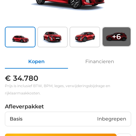
+
6
Kopen
Financieren
€ 34.780
Prijs is inclusief BTW, BPM, leges, verwijderingsbijdrage en
rijklaarmaakkosten.
Afleverpakket
Basis
Inbegrepen