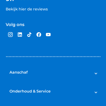
Bekijk hier de reviews
4.5
van
Volg ons
5
sterren
Aanschaf
Auto's
Bedrijfswagens
Onderhoud & Service
Campers
Werkplaatsafspraak maken