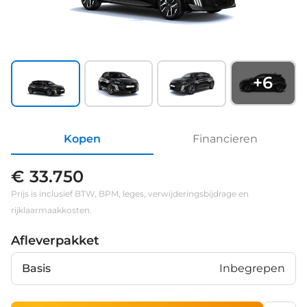
+
6
Kopen
Financieren
€ 33.750
Prijs is inclusief BTW, BPM, leges, verwijderingsbijdrage en
rijklaarmaakkosten.
Afleverpakket
Basis
Inbegrepen