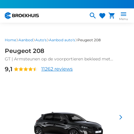
Overslaan
en
naar
Menu
de
inhoud
gaan
Home
Aanbod
Auto's
Aanbod auto's
Peugeot 208
Peugeot 208
GT | Armsteunen op de voorportieren bekleed met
kunstleder met groen sierstiksel (GT-Line) | Climate
9,1
11262 reviews
Control | Dashboard en deurpanelen in kunststof met
carboneffect