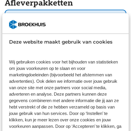
Afleverpakketten
geen perfecte combi is! Ook elektrische handrem,
zwarte hemelbekleding en LED-achterlichten
horen tot de voorzieningen op deze auto. Nooit
Basis
meer te warm of te koud. De climate control zorgt
Inbegrepen
altijd voor de temperatuur die u kiest. Voor de
audiobediening hoeft u uw ogen geen seconde
Deze website maakt gebruik van cookies
Dit pakket is standaard inbegrepen. We vinden het
van de weg te houden. Alle functies bevinden zich
logisch dat u op kwaliteit kunt rekenen en we laten
op het stuur, onder uw vingertoppen. Kabels niet
u graag weten wat u kunt verwachten.
nodig, de draadloze telefoonlader laadt uw
Wij gebruiken cookies voor het bijhouden van statistieken
Inhoud
Gekozen
smartphone al rijdend bij. Geniet van een ruime
om jouw voorkeuren op te slaan en voor
selectie digitale radiostations met de DAB-
marketingdoeleinden (bijvoorbeeld het afstemmen van
advertenties). Ook delen we informatie over jouw gebruik
ontvanger. Hoeveel ruimte u nog heeft bij het
van onze site met onze partners voor social media,
insteken? De parkeersensoren laten het weten!
adverteren en analyse. Deze partners kunnen deze
Da's gemakkelijk! Met regensensor, cruise control
gegevens combineren met andere informatie die jij aan ze
met snelheidsbegrenzer, keyless entry,
Wat klanten over ons zeggen
hebt verstrekt of die ze hebben verzameld op basis van
automatisch dimmende binnenspiegel, isofix-
jouw gebruik van hun services. Door op ‘Instellen’ te
aansluiting en centrale deurvergrendeling met
9,1
klikken, kun je meer lezen over onze cookies en jouw
afstandsbediening is deze Peugeot helemaal
voorkeuren aanpassen. Door op ‘Accepteren’ te klikken, ga
compleet. De Peugeot 208 is uw trouwe partner
11262 reviews