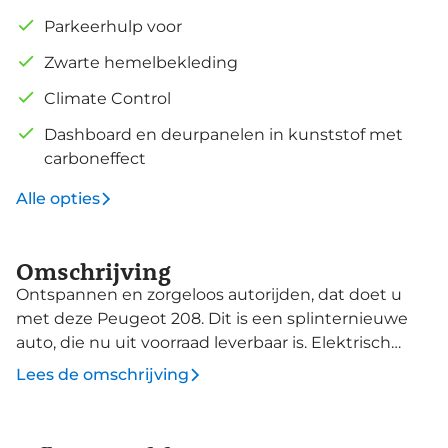
Parkeerhulp voor
Zwarte hemelbekleding
Climate Control
Dashboard en deurpanelen in kunststof met
carboneffect
Alle opties
Omschrijving
Ontspannen en zorgeloos autorijden, dat doet u
met deze Peugeot 208. Dit is een splinternieuwe
auto, die nu uit voorraad leverbaar is. Elektrisch
rijden: zuinig, goedkoop en schoon. Maar soms net
Lees de omschrijving
wat beperkt als het gaat om afstand. Daarom heeft
deze hybride Peugeot 208 zowel een
verbrandingsmotor als een elektromotor. Als dat