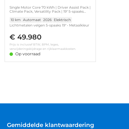
Single Motor Core 70 kWh | Driver Assist Pack |
Climate Pack, Versatility Pack | 19" 5-spaaks
glossy black/diamond cut | Achteruitrijcamera
| Apple Carplay/Android
10 km
Automaat
2026
Elektrisch
Auto|telefoonintegratie premium | Cruise
Lichtmetalen velgen 5-spaaks 19" • Metaalkleur
control adaptief
parelmoer • Apple Carplay/Android
€ 49.980
Auto|telefoonintegratie premium • DAB
ontvanger • Harman Kardon audio • Stuurwiel
Prijs is inclusief BTW, BPM, leges,
verwarmd • Achteruitrijcamera • Cruise control
verwijderingsbijdrage en rijklaarmaakkosten.
adaptief • Extra getint glas • LED
Op voorraad
dagrijverlichting • LED koplampen •
Parkeersensor achter • Parkeersensor voor •
Voorstoelen verwarmd • Warmtepomp
Gemiddelde klantwaardering