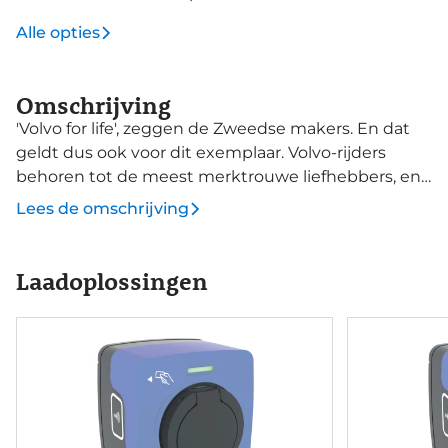
Alle opties
Omschrijving
'Volvo for life', zeggen de Zweedse makers. En dat
geldt dus ook voor dit exemplaar. Volvo-rijders
behoren tot de meest merktrouwe liefhebbers, en
dat is niet voor niks. Met zijn moderne
Lees de omschrijving
accutechniek levert deze auto uitstekende
prestaties, met een rijbereik dat genoeg is voor alle
gewone ritten. En met een eigen laadpunt kunt u
Laadoplossingen
de accu's opladen terwijl u slaapt. Deze nieuwe
auto is nu uit voorraad leverbaar. De krachtige
motor geeft deze Volvo uitstekende prestaties. Kou
en regen maken geen indruk. Binnen zit u
comfortabel dankzij de stoelverwarming. De
bagageruimte is toegankelijk via een
comfortverhogende elektrische achterklep. Wind,