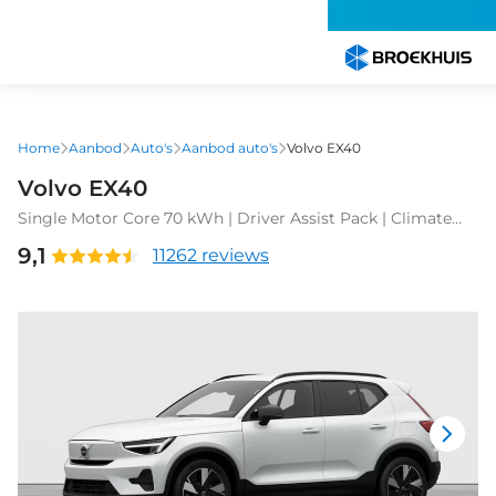
Overslaan
en
naar
de
inhoud
gaan
Home
Aanbod
Auto's
Aanbod auto's
Volvo EX40
Volvo EX40
Single Motor Core 70 kWh | Driver Assist Pack | Climate
Pack, Versatility Pack | 19" 5-spaaks glossy black/diamond
9,1
11262 reviews
cut | Achteruitrijcamera | Apple Carplay/Android
Auto|telefoonintegratie premium | Cruise control adaptief