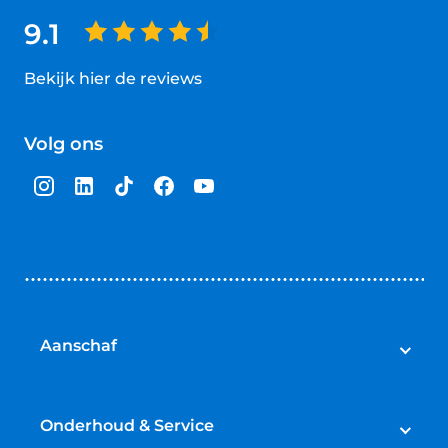
9.1
Bekijk hier de reviews
4.5
van
Volg ons
5
sterren
Aanschaf
Auto's
Bedrijfswagens
Onderhoud & Service