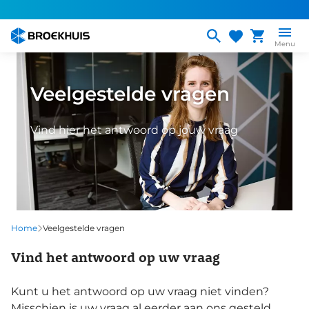
Overslaan
en
naar
Menu
de
inhoud
Veelgestelde vragen
gaan
Vind hier het antwoord op jouw vraag
Home
Veelgestelde vragen
Vind het antwoord op uw vraag
Kunt u het antwoord op uw vraag niet vinden?
Misschien is uw vraag al eerder aan ons gesteld.