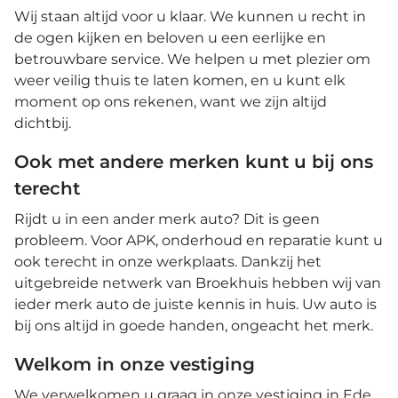
Stabiliteits Programma • Extra getint glas • Hill hold
Wij staan altijd voor u klaar. We kunnen u recht in
functie • Hoofd airbag(s) voor • Keyless entry/start •
de ogen kijken en beloven u een eerlijke en
LED dagrijverlichting • LED koplampen •
betrouwbare service. We helpen u met plezier om
Parkeersensor achter • Parkeersensor voor •
Passagiersairbag • Regensensor • Rijstrooksensor
weer veilig thuis te laten komen, en u kunt elk
met correctie • Stuurbekrachtiging
moment op ons rekenen, want we zijn altijd
snelheidsafhankelijk • Verkeersbord detectie •
dichtbij.
Vermoeidheids herkenning • Zij airbag(s) voor
Ook met andere merken kunt u bij ons
terecht
Rijdt u in een ander merk auto? Dit is geen
probleem. Voor APK, onderhoud en reparatie kunt u
ook terecht in onze werkplaats. Dankzij het
uitgebreide netwerk van Broekhuis hebben wij van
ieder merk auto de juiste kennis in huis. Uw auto is
bij ons altijd in goede handen, ongeacht het merk.
Welkom in onze vestiging
We verwelkomen u graag in onze vestiging in Ede.