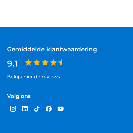
Gemiddelde klantwaardering
9.1
Bekijk hier de reviews
4.5
van
Volg ons
5
sterren