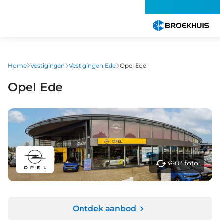
Overslaan
en
naar
de
inhoud
gaan
Home
Vestigingen
Vestigingen Ede
Opel Ede
Opel Ede
360° foto
Ontdek aanbod