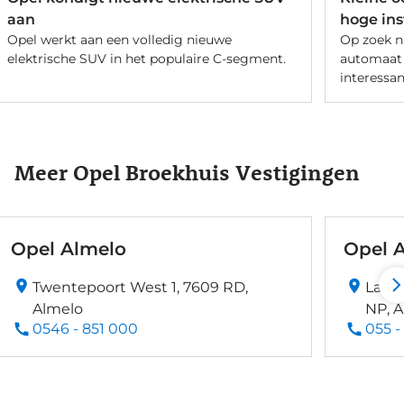
aan
hoge in
Opel werkt aan een volledig nieuwe
Op zoek n
elektrische SUV in het populaire C-segment.
automaat 
interessa
Meer Opel Broekhuis Vestigingen
Opel Almelo
Opel 
Twentepoort West 1, 7609 RD,
Laan
Almelo
NP, 
0546 - 851 000
055 -