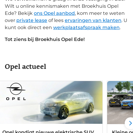
Wilt u online kennismaken met Broekhuis Opel
Ede? Bekijk
ons Opel aanbod
, kom meer te weten
over
private lease
of lees
ervaringen van klanten
. U
kunt ook direct een
werkplaatsafspraak maken
.
Tot ziens bij Broekhuis Opel Ede!
Opel actueel
Opel kondigt nieuwe elektrische SUV
Kleine 