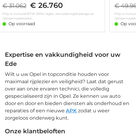
€ 26.760
exterieur delen • Lichtmetalen velgen meer-spaaks 16"
zones • Ver
€ 31.062
€ 49.9
• Metaalkleur • Apple Carplay/Android
regensensor
Prijs is inclusief BTW, BPM, leges, verwijderingsbijdrage en
Prijs is inclu
Auto|telefoonintegratie premium • Bluetooth
rijklaarmaakkosten.
rijklaarmaakk
telefoonvoorbereiding • Connected services • DAB
Op voorraad
Op voo
ontvanger • Draadloze telefoonlader • Multimedia
scherm standaard • Multimedia-voorbereiding •
Navigatiesysteem full map • Radio • Volledig digitaal
instrumentenpaneel • Armsteun voor •
Bestuurdersstoel in hoogte verstelbaar •
Hemelbekleding donker • Infotainment pakket GS •
Expertise en vakkundigheid voor uw
Kunstlederen stuurwiel • Sfeerverlichting •
Ede
Sportstoelen • Sportstuur • Stuur verstelbaar •
Verwarmbaar stuurwiel • Achterbank in delen
Wilt u uw Opel in topconditie houden voor
neerklapbaar • Achteruitrijcamera • Airco • Alarm
klasse 1(startblokkering) • Anti Blokkeer Systeem •
maximaal rijplezier en veiligheid? Laat dat gerust
Automatische snelheids begrenzing • Autonomous
over aan onze ervaren technici, die volledig
Emergency Braking •
gespecialiseerd zijn in Opel. Ze kennen uw auto
Bandenspanningscontrolesysteem •
Bestuurdersairbag • Boordcomputer • Bots
door en door en bieden diensten als onderhoud en
waarschuwing systeem • Buitenspiegels elektrisch
reparaties of een nieuwe
APK
zodat u weer
verstelbaar • Buitenspiegels verwarmbaar • Centrale
zorgeloos onderweg kunt.
deurvergrendeling met afstandsbediening • Cruise
control • Dimlichten automatisch • Dodehoek
detectie • Electronic climate controle • Elektrische
Onze klantbeloften
ramen achter • Elektrische ramen voor • Elektronisch