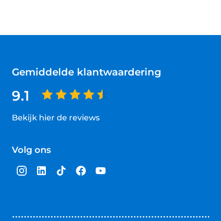
Gemiddelde klantwaardering
9.1
Bekijk hier de reviews
4.5
van
Volg ons
5
sterren